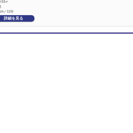
9.53㎡
円
1m／12分
詳細を見る