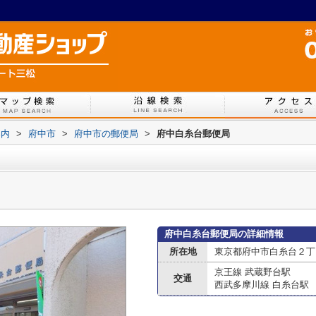
案内
>
府中市
>
府中市の郵便局
>
府中白糸台郵便局
府中白糸台郵便局の詳細情報
所在地
東京都府中市白糸台２丁
京王線 武蔵野台駅
交通
西武多摩川線 白糸台駅