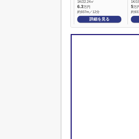
1K/22.24㎡
1K/1
6.3
5
万円
万
約937m／12分
約93
詳細を見る