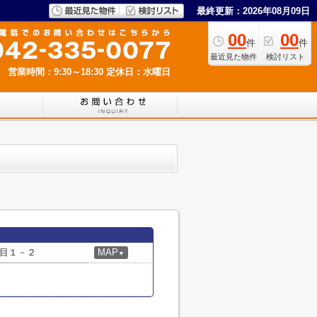
最終更新：2026年08月09日
00
00
件
件
最近見た物件
検討リスト
営業時間：9:30～18:30
定休日：水曜日
目１－２
MAP
▼