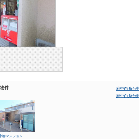
物件
府中白糸台
府中白糸台
小柳マンション