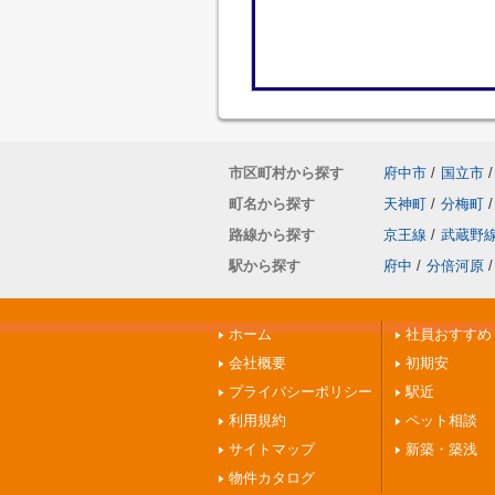
市区町村から探す
府中市
/
国立市
/
町名から探す
天神町
/
分梅町
/
路線から探す
京王線
/
武蔵野
駅から探す
府中
/
分倍河原
/
ホーム
社員おすすめ
会社概要
初期安
プライバシーポリシー
駅近
利用規約
ペット相談
サイトマップ
新築・築浅
物件カタログ