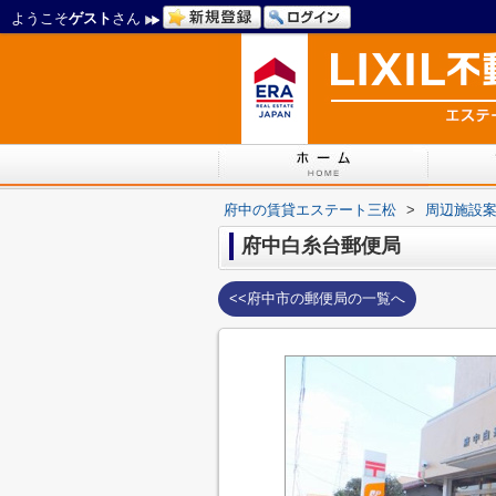
ようこそ
ゲスト
さん
府中の賃貸エステート三松
>
周辺施設
府中白糸台郵便局
<<府中市の郵便局の一覧へ