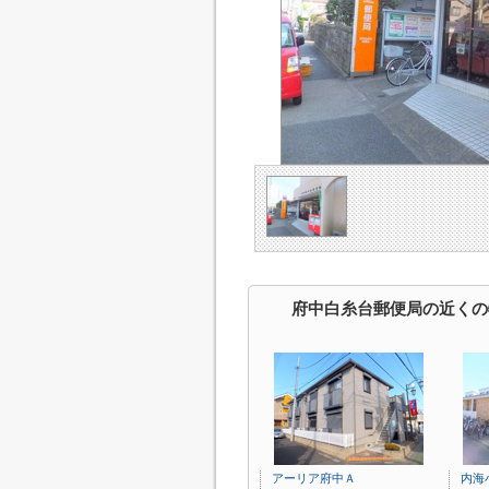
府中白糸台郵便局の近くの
アーリア府中Ａ
内海