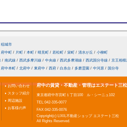
稲城市
府中町
/
片町
/
本町
/
晴見町
/
若松町
/
栄町
/
清水が丘
/
小柳町
線
/
南武線
/
西武多摩川線
/
中央線
/
西武多摩湖線
/
西武国分寺線
/
京王相模
府中本町
/
北府中
/
東府中
/
西府
/
白糸台
/
多磨霊園
/
中河原
/
国分寺
府中の賃貸・不動産・管理はエステート三
お問い合わせ
スタッフ紹介
東京都府中市宮町１丁目100 ル・シーニュ102
周辺施設
TEL:042-335-0077
お客様の声
FAX:042-335-0076
Copyright(c) LIXIL不動産ショップ エステート三松
All Rights Reserved.