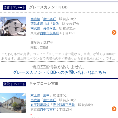
グレースカノン・K BB
賃貸｜アパート
南武線
「
府中本町
」駅 徒歩19分
西武多摩川線
「
是政
」駅 徒歩17分
南武線
「
分倍河原
」駅 徒歩21分
東京都
府中市
矢崎町
４丁目12-1
-
築年数：築27年
階数：2階建
こだわり条件の定番。コンビニ「スリーエフ府中是政６丁目店」が近く(410m)に
あります。最上階はベランダで洗濯もの干す時通りから姿を見られにくいです。
お客様からのお問い合わせの...
現在空室情報がありません。
グレースカノン・K BBへのお問い合わせはこちら
キャプローレ宮町
賃貸｜アパート
京王線
「
府中
」駅 徒歩5分
南武線
「
府中本町
」駅 徒歩10分
京王競馬場線
「
府中競馬正門前
」駅 徒歩9分
東京都
府中市
宮町
２丁目13-4
-