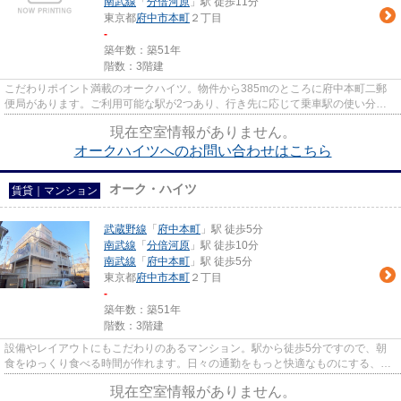
南武線
「
分倍河原
」駅 徒歩11分
東京都
府中市
本町
２丁目
-
築年数：築51年
階数：3階建
こだわりポイント満載のオークハイツ。物件から385mのところに府中本町二郵
便局があります。ご利用可能な駅が2つあり、行き先に応じて乗車駅の使い分け
ができます。徒歩5分で駅にアク...
現在空室情報がありません。
オークハイツへのお問い合わせはこちら
オーク・ハイツ
賃貸｜マンション
武蔵野線
「
府中本町
」駅 徒歩5分
南武線
「
分倍河原
」駅 徒歩10分
南武線
「
府中本町
」駅 徒歩5分
東京都
府中市
本町
２丁目
-
築年数：築51年
階数：3階建
設備やレイアウトにもこだわりのあるマンション。駅から徒歩5分ですので、朝
食をゆっくり食べる時間が作れます。日々の通勤をもっと快適なものにする、2
駅利用可能な物件です。最上階...
現在空室情報がありません。