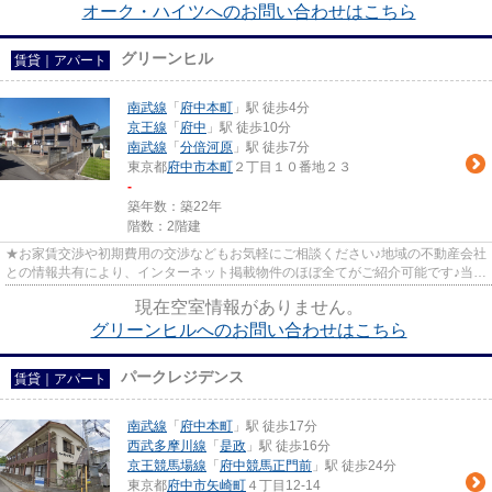
オーク・ハイツへのお問い合わせはこちら
グリーンヒル
賃貸｜アパート
南武線
「
府中本町
」駅 徒歩4分
京王線
「
府中
」駅 徒歩10分
南武線
「
分倍河原
」駅 徒歩7分
東京都
府中市
本町
２丁目１０番地２３
-
築年数：築22年
階数：2階建
★お家賃交渉や初期費用の交渉などもお気軽にご相談ください♪地域の不動産会社
との情報共有により、インターネット掲載物件のほぼ全てがご紹介可能です♪当店
は京王線府中駅徒歩３０秒☆...
現在空室情報がありません。
グリーンヒルへのお問い合わせはこちら
パークレジデンス
賃貸｜アパート
南武線
「
府中本町
」駅 徒歩17分
西武多摩川線
「
是政
」駅 徒歩16分
京王競馬場線
「
府中競馬正門前
」駅 徒歩24分
東京都
府中市
矢崎町
４丁目12-14