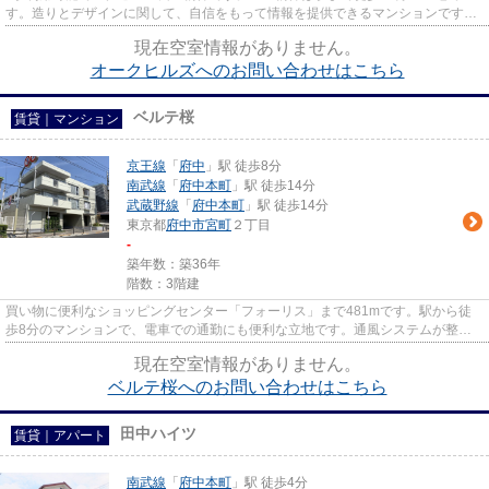
す。造りとデザインに関して、自信をもって情報を提供できるマンションです。
スタッフ一同、気持ちを込めてお...
現在空室情報がありません。
オークヒルズへのお問い合わせはこちら
ベルテ桜
賃貸｜マンション
京王線
「
府中
」駅 徒歩8分
南武線
「
府中本町
」駅 徒歩14分
武蔵野線
「
府中本町
」駅 徒歩14分
東京都
府中市
宮町
２丁目
-
築年数：築36年
階数：3階建
買い物に便利なショッピングセンター「フォーリス」まで481mです。駅から徒
歩8分のマンションで、電車での通勤にも便利な立地です。通風システムが整っ
た、住環境の良い安心のマンショ...
現在空室情報がありません。
ベルテ桜へのお問い合わせはこちら
田中ハイツ
賃貸｜アパート
南武線
「
府中本町
」駅 徒歩4分