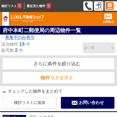
0
0
検討リスト
最近見た物件
お問合せ
府中本町二郵便局の周辺物件一覧
募集中のみ表示
15
該当物件
件
2
販売数
件
さらに条件を絞り込む
物件リクエスト
チェックした物件をまとめて
検討リストに追加
お問い合わせ
グランシードＫ