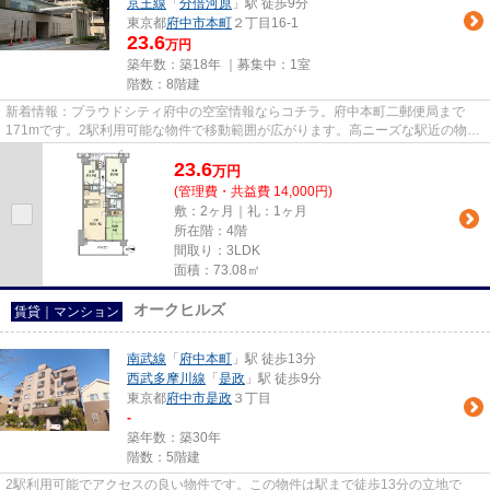
京王線
「
分倍河原
」駅 徒歩9分
東京都
府中市
本町
２丁目16-1
23.6
万円
築年数：築18年 ｜募集中：
1室
階数：8階建
新着情報：プラウドシティ府中の空室情報ならコチラ。府中本町二郵便局まで
171mです。2駅利用可能な物件で移動範囲が広がります。高ニーズな駅近の物件
で、徒歩4分で駅に行くことがで...
23.6
万
円
(管理費・共益費 14,000円)
敷：2ヶ月｜礼：1ヶ月
所在階：4階
間取り：3LDK
面積：73.08㎡
オークヒルズ
賃貸｜マンション
南武線
「
府中本町
」駅 徒歩13分
西武多摩川線
「
是政
」駅 徒歩9分
東京都
府中市
是政
３丁目
-
築年数：築30年
階数：5階建
2駅利用可能でアクセスの良い物件です。この物件は駅まで徒歩13分の立地で