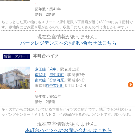
-
築年数：築41年
階数：2階建
ちょっとした買い物にもスリーエフ府中是政６丁目店が近く(389m)にあり便利で
す。敷地内にごみ置き場があるので、収集日にたくさんのゴミ出しがしやすいで
す。周辺に駅が2駅あるので通...
現在空室情報がありません。
パークレジデンスへのお問い合わせはこちら
本町台ハイツ
賃貸｜アパート
京王線
「
府中
」駅 徒歩12分
南武線
「
府中本町
」駅 徒歩7分
南武線
「
分倍河原
」駅 徒歩9分
東京都
府中市
片町
３丁目１-２４
-
築年数：築51年
階数：2階建
多くの方からご好評頂いている本町台ハイツのご紹介です。地元でも評判のショ
ッピングセンター「ＭＩＮＡＮＯ」(496m)があるのもポイントです。駅へも徒歩
12分と、歩いてのアクセスも...
現在空室情報がありません。
本町台ハイツへのお問い合わせはこちら