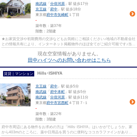
南武線
「
分倍河原
」駅 徒歩17分
京王線
「
府中
」駅 徒歩18分
東京都
府中市
矢崎町
１丁目
-
築年数：築37年
階数：2階建
★お家賃交渉や初期費用の交渉などもお気軽にご相談ください♪地域の不動産会社
との情報共有により、インターネット掲載物件のほぼ全てがご紹介可能です♪当店
は京王線府中駅徒歩３０秒☆...
現在空室情報がありません。
田中ハイツへのお問い合わせはこちら
Hills･ISHIYA
賃貸｜マンション
京王線
「
府中
」駅 徒歩5分
南武線
「
府中本町
」駅 徒歩5分
南武線
「
分倍河原
」駅 徒歩11分
東京都
府中市
宮西町
４丁目７-１
-
築年数：築22年
階数：3階建
府中市周辺にある物件をお求めの方は「Hills･ISHIYA」はいかがでしょうか。家
から403mのところに、薬や日用品を買うのに便利なココカラファインがありま