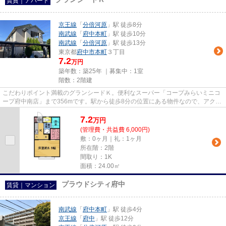
賃貸｜アパート
京王線
「
分倍河原
」駅 徒歩8分
南武線
「
府中本町
」駅 徒歩10分
南武線
「
分倍河原
」駅 徒歩13分
東京都
府中市
本町
３丁目
7.2
万円
築年数：築25年 ｜募集中：
1室
階数：2階建
こだわりポイント満載のグランシードＫ。便利なスーパー「コープみらいミニコ
ープ府中南店」まで356mです。駅から徒歩8分の位置にある物件なので、アクセ
スも良好です。2駅利用可能な...
7.2
万
円
(管理費・共益費 6,000円)
敷：0ヶ月｜礼：1ヶ月
所在階：2階
間取り：1K
面積：24.00㎡
プラウドシティ府中
賃貸｜マンション
南武線
「
府中本町
」駅 徒歩4分
京王線
「
府中
」駅 徒歩12分