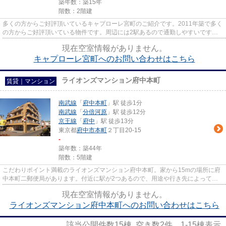
築年数：築15年
階数：2階建
多くの方からご好評頂いているキャプローレ宮町のご紹介です。2011年築で多く
の方からご好評頂いている物件です。周辺には2駅あるので通勤しやすいです。
レイアウトも変えやすいコンパ...
現在空室情報がありません。
キャプローレ宮町へのお問い合わせはこちら
ライオンズマンション府中本町
賃貸｜マンション
南武線
「
府中本町
」駅 徒歩1分
南武線
「
分倍河原
」駅 徒歩12分
京王線
「
府中
」駅 徒歩13分
東京都
府中市
本町
２丁目20-15
-
築年数：築44年
階数：5階建
こだわりポイント満載のライオンズマンション府中本町。家から15mの場所に府
中本町二郵便局があります。付近に駅が2つあるので、用途や行き先によって経
路を選べる物件です。駅まで歩...
現在空室情報がありません。
ライオンズマンション府中本町へのお問い合わせはこちら
該当公開件数
15
棟 空き数
2
件
1-15
棟表示