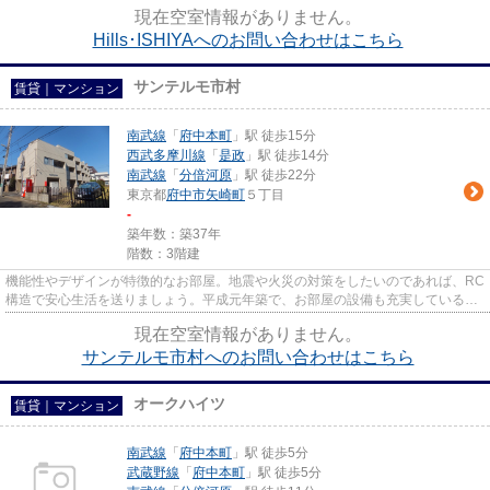
す。こちらはマンションタイプ...
現在空室情報がありません。
Hills･ISHIYAへのお問い合わせはこちら
サンテルモ市村
賃貸｜マンション
南武線
「
府中本町
」駅 徒歩15分
西武多摩川線
「
是政
」駅 徒歩14分
南武線
「
分倍河原
」駅 徒歩22分
東京都
府中市
矢崎町
５丁目
-
築年数：築37年
階数：3階建
機能性やデザインが特徴的なお部屋。地震や火災の対策をしたいのであれば、RC
構造で安心生活を送りましょう。平成元年築で、お部屋の設備も充実している高
ニーズの物件です。専用庭付...
現在空室情報がありません。
サンテルモ市村へのお問い合わせはこちら
オークハイツ
賃貸｜マンション
南武線
「
府中本町
」駅 徒歩5分
武蔵野線
「
府中本町
」駅 徒歩5分