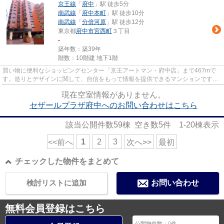
京王線
「
府中
」駅 徒歩5分
南武線
「
府中本町
」駅 徒歩10分
南武線
「
分倍河原
」駅 徒歩12分
東京都
府中市
宮西町
３丁目
-
築年数：築39年
階数：10階建 地下1階
買い物に便利なショッピングセンター「京王アートマン・府中店」まで467mで
す。造りとデザインに関して、自信をもって情報を提供できるマンションです。
高ニーズな駅近の物件で、徒歩5...
現在空室情報がありません。
セザールプラザ府中へのお問い合わせはこちら
該当公開件数
59
棟 空き数
5
件
1-20
棟表示
1
2
3
<<前へ
次へ>>
最初
チェックした物件をまとめて
検討リストに追加
お問い合わせ
無料会員登録はこちら
公開物件数：
0
件