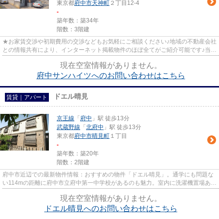
東京都
府中市
天神町
２丁目12-4
-
築年数：築34年
階数：3階建
★お家賃交渉や初期費用の交渉などもお気軽にご相談ください♪地域の不動産会社
との情報共有により、インターネット掲載物件のほぼ全てがご紹介可能です♪当店
は京王線府中駅徒歩３０秒☆...
現在空室情報がありません。
府中サンハイツへのお問い合わせはこちら
ドエル晴見
賃貸｜アパート
京王線
「
府中
」駅 徒歩13分
武蔵野線
「
北府中
」駅 徒歩13分
東京都
府中市
晴見町
１丁目
-
築年数：築20年
階数：2階建
府中市近辺での最新物件情報：おすすめの物件「ドエル晴見」。通学にも問題な
い114mの距離に府中市立府中第一中学校があるのも魅力。室内に洗濯機置場あ
り。快適に生活できてプライバ...
現在空室情報がありません。
ドエル晴見へのお問い合わせはこちら