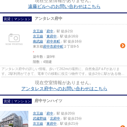
現在空室情報がありません。
遠藤ビルへのお問い合わせはこちら
アンタレス府中
賃貸｜マンション
京王線
「
府中
」駅 徒歩2分
京王線
「
東府中
」駅 徒歩16分
南武線
「
府中本町
」駅 徒歩16分
東京都
府中市
府中町
２丁目9-5
-
築年数：築9年
階数：4階建
アンタレス府中の詳しい情報。歩いて262mの場所に、自然食品F＆Fがありま
す。2駅利用ができて、電車での移動に役立つ物件です。徒歩2分に駅がある物件
です。LIXIL不動産ショップ エス...
現在空室情報がありません。
アンタレス府中へのお問い合わせはこちら
府中サンハイツ
賃貸｜マンション
京王線
「
府中
」駅 徒歩20分
武蔵野線
「
北府中
」駅 徒歩23分
京王線
「
東府中
」駅 徒歩21分