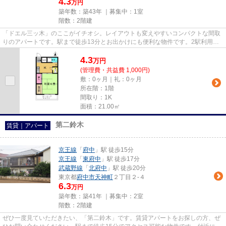
4.3
万円
築年数：築43年 ｜募集中：
1室
階数：2階建
「ドエル三ッ木」のここがイチオシ。レイアウトも変えやすいコンパクトな間取
りのアパートです。駅まで徒歩13分とお出かけにも便利な物件です。2駅利用可
能な物件なので、用途や行き先...
4.3
万
円
(管理費・共益費 1,000円)
敷：0ヶ月｜礼：0ヶ月
所在階：1階
間取り：1K
面積：21.00㎡
第二鈴木
賃貸｜アパート
京王線
「
府中
」駅 徒歩15分
京王線
「
東府中
」駅 徒歩17分
武蔵野線
「
北府中
」駅 徒歩20分
東京都
府中市
天神町
２丁目２-４
6.3
万円
築年数：築41年 ｜募集中：
2室
階数：2階建
ぜひ一度見ていただきたい、「第二鈴木」です。賃貸アパートをお探しの方、ぜ