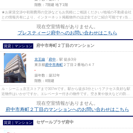
階数：7階建 地下1階
★お家賃交渉や初期費用の交渉などもお気軽にご相談ください♪地域の不動産会社
との情報共有により、インターネット掲載物件のほぼ全てがご紹介可能です♪当店
は京王線府中駅徒歩３０秒☆...
現在空室情報がありません。
プレスティージ府中へのお問い合わせはこちら
府中市寿町２丁目のマンション
賃貸｜マンション
京王線
「
府中
」駅 徒歩3分
東京都
府中市
寿町
２丁目２番地の４７
-
築年数：築32年
階数：8階建
ル・シーニュ京王ストアまで307mです。駅から徒歩3分というアクセス良好な駅
近物件はいかがですか。エレベーター付きの物件です。空き巣や放火などの防犯
面で優れているマンションタイ...
現在空室情報がありません。
府中市寿町２丁目のマンションへのお問い合わせはこちら
セザールプラザ府中
賃貸｜マンション