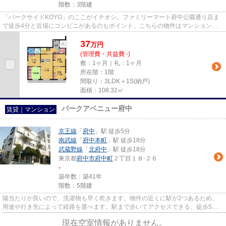
階数：3階建
「パークサイドKOYO」のここがイチオシ。ファミリーマート府中公園通り店ま
で徒歩4分と近場にコンビニがあるのもポイント。こちらの物件はマンションで
す。しっかりとした造りが自慢の...
37
万
円
(管理費・共益費 -)
敷：1ヶ月｜礼：1ヶ月
所在階：1階
間取り：3LDK＋1S(納戸)
面積：108.32㎡
パークアベニュー府中
賃貸｜マンション
京王線
「
府中
」駅 徒歩5分
南武線
「
府中本町
」駅 徒歩18分
武蔵野線
「
北府中
」駅 徒歩18分
東京都
府中市
府中町
２丁目１８-２６
-
築年数：築41年
階数：5階建
陽当たりが良いので、洗濯物も早く乾きます。物件の近くに駅が2つあるため、
用途や行き先によって経路を選べます。駅まで歩いてアクセスできる、徒歩5分
の距離に立地する物件です。外...
現在空室情報がありません。