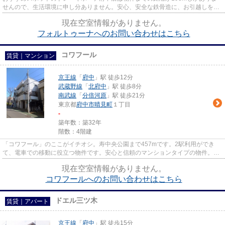
せんので、生活環境に申し分ありません。安心、安全な鉄骨造に、お引越しをご
検討してみませんか。ゆとりあ...
現在空室情報がありません。
フォルトゥーナへのお問い合わせはこちら
コワフール
賃貸｜マンション
京王線
「
府中
」駅 徒歩12分
武蔵野線
「
北府中
」駅 徒歩8分
南武線
「
分倍河原
」駅 徒歩21分
東京都
府中市
晴見町
１丁目
-
築年数：築32年
階数：4階建
「コワフール」のここがイチオシ。寿中央公園まで457mです。2駅利用ができ
て、電車での移動に役立つ物件です。安心と信頼のマンションタイプの物件。
LIXIL不動産ショップ エステート三...
現在空室情報がありません。
コワフールへのお問い合わせはこちら
ドエル三ツ木
賃貸｜アパート
京王線
「
府中
」駅 徒歩15分