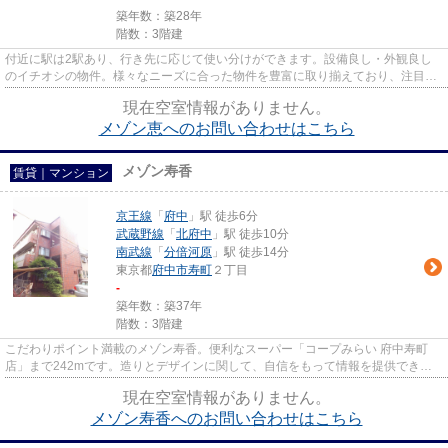
築年数：築28年
階数：3階建
付近に駅は2駅あり、行き先に応じて使い分けができます。設備良し・外観良し
のイチオシの物件。様々なニーズに合った物件を豊富に取り揃えており、注目の
府中市や京王線府中付近の物件...
現在空室情報がありません。
メゾン恵へのお問い合わせはこちら
メゾン寿香
賃貸｜マンション
京王線
「
府中
」駅 徒歩6分
武蔵野線
「
北府中
」駅 徒歩10分
南武線
「
分倍河原
」駅 徒歩14分
東京都
府中市
寿町
２丁目
-
築年数：築37年
階数：3階建
こだわりポイント満載のメゾン寿香。便利なスーパー「コープみらい 府中寿町
店」まで242mです。造りとデザインに関して、自信をもって情報を提供できる
マンションです。平坦な場所にあ...
現在空室情報がありません。
メゾン寿香へのお問い合わせはこちら