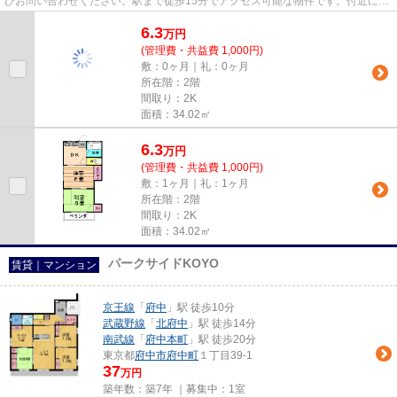
ひお問い合わせください。駅まで徒歩15分でアクセス可能な物件です。付近に駅
が2つあるので、用途や行き先...
6.3
万
円
(管理費・共益費 1,000円)
敷：0ヶ月｜礼：0ヶ月
所在階：2階
間取り：2K
面積：34.02㎡
6.3
万
円
(管理費・共益費 1,000円)
敷：1ヶ月｜礼：1ヶ月
所在階：2階
間取り：2K
面積：34.02㎡
パークサイドKOYO
賃貸｜マンション
京王線
「
府中
」駅 徒歩10分
武蔵野線
「
北府中
」駅 徒歩14分
南武線
「
府中本町
」駅 徒歩20分
東京都
府中市
府中町
１丁目39-1
37
万円
築年数：築7年 ｜募集中：
1室