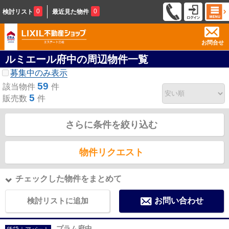
0
0
検討リスト
最近見た物件
お問合せ
ルミエール府中の周辺物件一覧
募集中のみ表示
59
該当物件
件
5
販売数
件
さらに条件を絞り込む
物件リクエスト
チェックした物件をまとめて
検討リストに追加
お問い合わせ
プラム府中