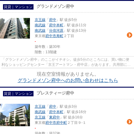
グランドメゾン府中
賃貸｜マンション
京王線
「
府中
」駅 徒歩5分
南武線
「
府中本町
」駅 徒歩11分
南武線
「
分倍河原
」駅 徒歩13分
東京都
府中市
寿町
２丁目
-
築年数：築30年
階数：13階建
「グランドメゾン府中」のここがイチオシ。徒歩5分のところには、買い物に便
利なショッピングセンター「京王アートマン・府中店」があります。共用部には
敷地内ごみ置き場・エレベータ...
現在空室情報がありません。
グランドメゾン府中へのお問い合わせはこちら
プレスティージ府中
賃貸｜マンション
京王線
「
府中
」駅 徒歩3分
南武線
「
府中本町
」駅 徒歩16分
京王線
「
東府中
」駅 徒歩16分
東京都
府中市
府中町
２丁目９-１
-
築年数：築37年