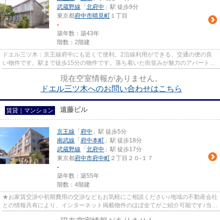
武蔵野線
「
北府中
」駅 徒歩9分
東京都
府中市
晴見町
１丁目
-
築年数：築43年
階数：2階建
ドエル三ツ木：京王線府中にも近くて便利。2沿線利用ができる、交通の便の良
い物件です。駅まで徒歩15分の物件です。落ち着いた街並みが魅力のアパートは
こちらです。府中市で新しい住...
現在空室情報がありません。
ドエル三ツ木へのお問い合わせはこちら
遠藤ビル
賃貸｜マンション
京王線
「
府中
」駅 徒歩5分
南武線
「
府中本町
」駅 徒歩18分
武蔵野線
「
北府中
」駅 徒歩17分
東京都
府中市
府中町
２丁目２０-１７
-
築年数：築55年
階数：4階建
★お家賃交渉や初期費用の交渉などもお気軽にご相談ください♪地域の不動産会社
との情報共有により、インターネット掲載物件のほぼ全てがご紹介可能です♪当店
は京王線府中駅徒歩３０秒☆...