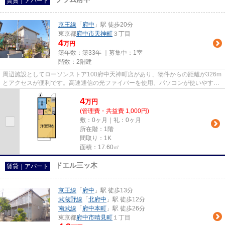
賃貸｜アパート
京王線
「
府中
」駅 徒歩20分
東京都
府中市
天神町
３丁目
4
万円
築年数：築33年 ｜募集中：
1室
階数：2階建
周辺施設としてローソンストア100府中天神町店があり、物件からの距離が326m
とアクセスが便利です。高速通信の光ファイバーを使用、パソコンが使いやすい
です。家から出ていただくと、...
4
万
円
(管理費・共益費 1,000円)
敷：0ヶ月｜礼：0ヶ月
所在階：1階
間取り：1K
面積：17.60㎡
ドエル三ッ木
賃貸｜アパート
京王線
「
府中
」駅 徒歩13分
武蔵野線
「
北府中
」駅 徒歩12分
南武線
「
府中本町
」駅 徒歩26分
東京都
府中市
晴見町
１丁目