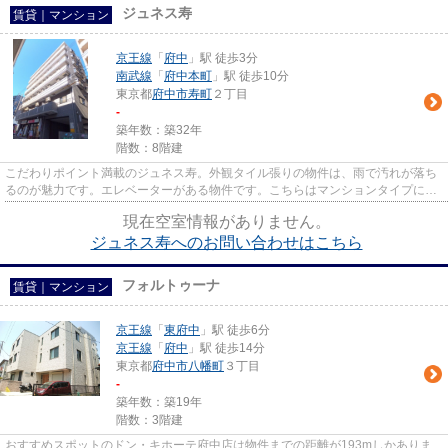
ジュネス寿
賃貸｜マンション
京王線
「
府中
」駅 徒歩3分
南武線
「
府中本町
」駅 徒歩10分
東京都
府中市
寿町
２丁目
-
築年数：築32年
階数：8階建
こだわりポイント満載のジュネス寿。外観タイル張りの物件は、雨で汚れが落ち
るのが魅力です。エレベーターがある物件です。こちらはマンションタイプにな
ります。できるだけ早めに不...
現在空室情報がありません。
ジュネス寿へのお問い合わせはこちら
フォルトゥーナ
賃貸｜マンション
京王線
「
東府中
」駅 徒歩6分
京王線
「
府中
」駅 徒歩14分
東京都
府中市
八幡町
３丁目
-
築年数：築19年
階数：3階建
おすすめスポットのドン・キホーテ府中店は物件までの距離が193mしかありま