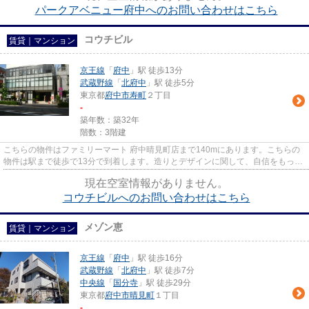
パークアベニュー府中へのお問い合わせはこちら
コウチビル
賃貸｜マンション
京王線
「
府中
」駅 徒歩13分
武蔵野線
「
北府中
」駅 徒歩5分
東京都
府中市
寿町
２丁目
-
築年数：築32年
階数：3階建
こちらの物件はファミリーマート 府中晴見町店まで140mにあります。こちらの
物件は駅まで徒歩で13分で到着します。造りとデザインに関して、自信をもって
情報を提供できるマンションで...
現在空室情報がありません。
コウチビルへのお問い合わせはこちら
メゾン恵
賃貸｜マンション
京王線
「
府中
」駅 徒歩16分
武蔵野線
「
北府中
」駅 徒歩7分
中央線
「
国分寺
」駅 徒歩29分
東京都
府中市
晴見町
１丁目
-