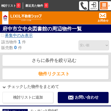
0
0
検討リスト
最近見た物件
お問合せ
府中市立中央図書館の周辺物件一覧
募集中のみ表示
1
該当物件
件
0
販売数
件
さらに条件を絞り込む
物件リクエスト
チェックした物件をまとめて
検討リストに追加
お問い合わせ
ル・サンク府中町