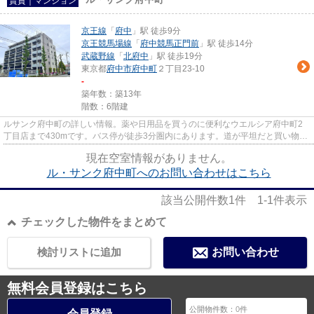
賃貸｜マンション
京王線
「
府中
」駅 徒歩9分
京王競馬場線
「
府中競馬正門前
」駅 徒歩14分
武蔵野線
「
北府中
」駅 徒歩19分
東京都
府中市
府中町
２丁目23-10
-
築年数：築13年
階数：6階建
ルサンク府中町の詳しい情報。薬や日用品を買うのに便利なウエルシア府中町2
丁目店まで430mです。バス停が徒歩3分圏内にあります。道が平坦だと買い物も
快適にできますね。LIXIL不動産...
現在空室情報がありません。
ル・サンク府中町へのお問い合わせはこちら
該当公開件数
1
件
1-1
件表示
チェックした物件をまとめて
検討リストに追加
お問い合わせ
無料会員登録はこちら
公開物件数：
0
件
会員登録