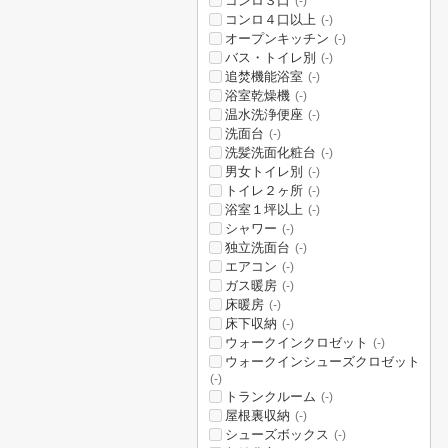
コンロ３口
(-)
コンロ４口以上
(-)
オープンキッチン
(-)
バス・トイレ別
(-)
追焚機能浴室
(-)
浴室乾燥機
(-)
温水洗浄便座
(-)
洗面台
(-)
洗髪洗面化粧台
(-)
男女トイレ別
(-)
トイレ２ヶ所
(-)
浴室１坪以上
(-)
シャワー
(-)
独立洗面台
(-)
エアコン
(-)
ガス暖房
(-)
床暖房
(-)
床下収納
(-)
ウォークインクロゼット
(-)
ウォークインシューズクロゼット
(-)
トランクルーム
(-)
屋根裏収納
(-)
シューズボックス
(-)