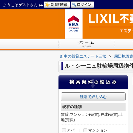
ようこそ
ゲスト
さん
府中の賃貸エステート三松
>
周辺施設
ル・シーニュ駐輪場周辺物
種別で絞り込む
現在の種別
賃貸,マンション(売買),戸建(売買),土
地(売買)
アパート
マンション