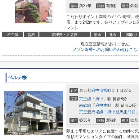
築37年
3階建
鉄骨
築年
階数
構造
こだわりポイント満載のメゾン寿香。便
店」まで242mです。造りとデザイン
マンシ...
所在階
賃料
管理費・共益費
敷金
礼金
間取り
現在空室情報がありません。
メゾン寿香へのお問い合わせはこち
ベルテ桜
東京都
府中市
宮町
２丁目27-3
住所
交通
京王線
「
府中
」駅 徒歩8分
南武線
「
府中本町
」駅 徒歩14分
京王競馬場線
「
府中競馬正門前
」
築36年
3階建
鉄筋
築年
階数
構造
駅まで平坦なエリアに位置する物件で気
信頼のマンションタイプの物件。通風良