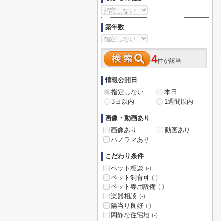
築年数
4
件が該当
情報公開日
指定しない
本日
3日以内
1週間以内
画像・動画あり
画像あり
動画あり
パノラマあり
こだわり条件
ペット相談
(-)
ペット飼育可
(-)
ペット専用設備
(-)
楽器相談
(-)
陽当り良好
(-)
閑静な住宅地
(-)