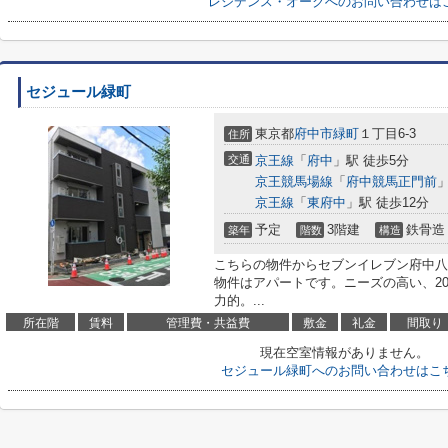
レジデンス・オークへのお問い合わせは
セジュール緑町
東京都
府中市
緑町
１丁目6-3
住所
交通
京王線
「
府中
」駅 徒歩5分
京王競馬場線
「
府中競馬正門前
」
京王線
「
東府中
」駅 徒歩12分
予定
3階建
鉄骨造
築年
階数
構造
こちらの物件からセブンイレブン府中八
物件はアパートです。ニーズの高い、2
力的。...
所在階
賃料
管理費・共益費
敷金
礼金
間取り
現在空室情報がありません。
セジュール緑町へのお問い合わせはこ