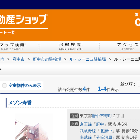
案内
>
府中市
>
府中市の駐輪場
>
ル・シーニュ駐輪場
>
ル・シーニュ
件
並び順：
空室物件のみ表示
4
1-4
該当公開件数
件
件表示
メゾン寿香
東京都
府中市
寿町
２丁目
住所
交通
京王線
「
府中
」駅 徒歩6分
武蔵野線
「
北府中
」駅 徒歩10分
南武線
「
分倍河原
」駅 徒歩14分