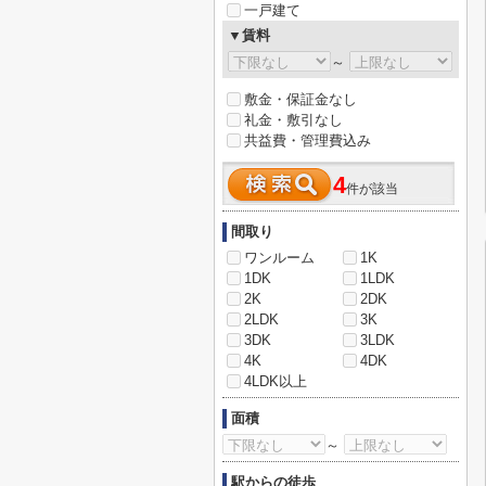
一戸建て
▼賃料
～
敷金・保証金なし
礼金・敷引なし
共益費・管理費込み
4
件が該当
間取り
ワンルーム
1K
1DK
1LDK
2K
2DK
2LDK
3K
3DK
3LDK
4K
4DK
4LDK以上
面積
～
駅からの徒歩