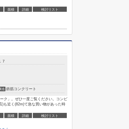
面積
詳細
検討リスト
１７
鉄筋コンクリート
構造
ーク」。ぜひ一度ご覧ください。コンビ
)も近く(82m)て急な買い物があった時
面積
詳細
検討リスト