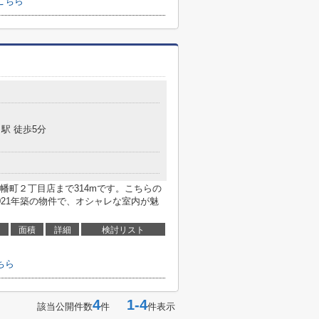
こちら
駅 徒歩5分
幡町２丁目店まで314mです。こちらの
021年築の物件で、オシャレな室内が魅
面積
詳細
検討リスト
ちら
4
1-4
該当公開件数
件
件表示