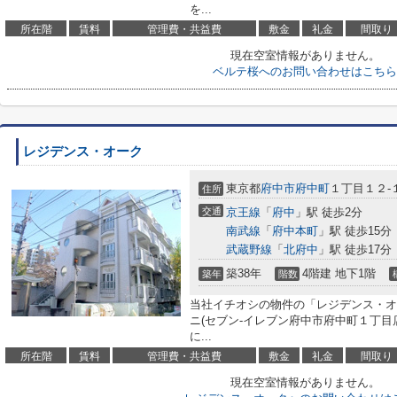
を...
所在階
賃料
管理費・共益費
敷金
礼金
間取り
現在空室情報がありません。
ベルテ桜へのお問い合わせはこちら
レジデンス・オーク
東京都
府中市
府中町
１丁目１２-
住所
交通
京王線
「
府中
」駅 徒歩2分
南武線
「
府中本町
」駅 徒歩15分
武蔵野線
「
北府中
」駅 徒歩17分
築38年
4階建 地下1階
築年
階数
当社イチオシの物件の「レジデンス・オ
ニ(セブン-イレブン府中市府中町１丁目店
に...
所在階
賃料
管理費・共益費
敷金
礼金
間取り
現在空室情報がありません。