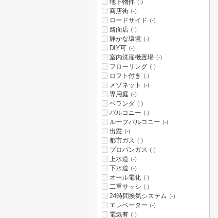
地下物件
(-)
商店街
(-)
ロードサイド
(-)
路面店
(-)
静かな環境
(-)
DIY可
(-)
室内洗濯機置場
(-)
フローリング
(-)
ロフト付き
(-)
メゾネット
(-)
専用庭
(-)
ベランダ
(-)
バルコニー
(-)
ルーフバルコニー
(-)
出窓
(-)
都市ガス
(-)
プロパンガス
(-)
上水道
(-)
下水道
(-)
オール電化
(-)
二重サッシ
(-)
24時間換気システム
(-)
エレベーター
(-)
電気有
(-)