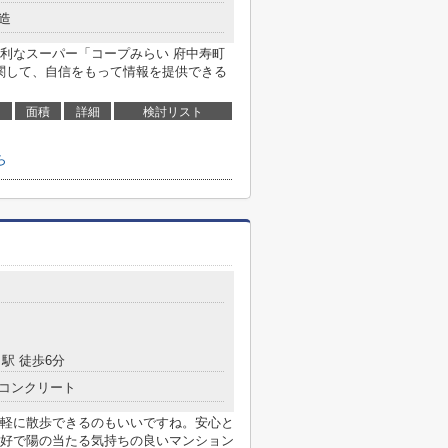
造
利なスーパー「コープみらい 府中寿町
に関して、自信をもって情報を提供できる
面積
詳細
検討リスト
ら
駅 徒歩6分
コンクリート
軽に散歩できるのもいいですね。安心と
好で陽の当たる気持ちの良いマンション