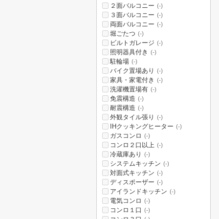
２面バルコニー
(-)
３面バルコニー
(-)
両面バルコニー
(-)
堀ごたつ
(-)
ビルトガレージ
(-)
照明器具付き
(-)
駐輪場
(-)
バイク置場あり
(-)
家具・家電付き
(-)
洗濯機置場有
(-)
免震構造
(-)
耐震構造
(-)
外観タイル張り
(-)
IHクッキングヒーター
(-)
ガスコンロ
(-)
コンロ２口以上
(-)
冷蔵庫あり
(-)
システムキッチン
(-)
対面式キッチン
(-)
ディスポーザー
(-)
アイランドキッチン
(-)
電気コンロ
(-)
コンロ１口
(-)