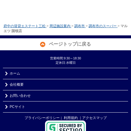
府中の賃貸エステート三松
>
周辺施設案内
>
調布市
>
調布市のスーパー
>
マル
エツ 国領店
ページトップに戻る
営業時間:9:30～18:30
定休日:水曜日
ホーム
会社概要
お問い合わせ
PCサイト
プライバシーポリシー
利用規約
｜アクセスマップ
｜