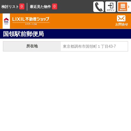
0
0
検討リスト
最近見た物件
お問合せ
国領駅前郵便局
所在地
東京都調布市国領町１丁目43-7