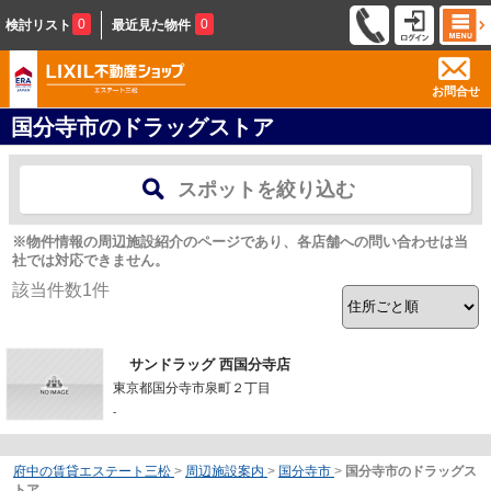
0
0
検討リスト
最近見た物件
お問合せ
国分寺市のドラッグストア
スポットを絞り込む
※物件情報の周辺施設紹介のページであり、各店舗への問い合わせは当
社では対応できません。
該当件数
1
件
サンドラッグ 西国分寺店
東京都国分寺市泉町２丁目
-
府中の賃貸エステート三松
>
周辺施設案内
>
国分寺市
>
国分寺市のドラッグス
トア