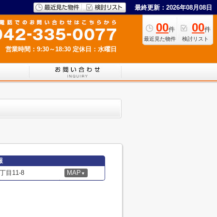
最終更新：2026年08月08日
00
00
件
件
最近見た物件
検討リスト
営業時間：9:30～18:30
定休日：水曜日
報
目11-8
MAP
▼