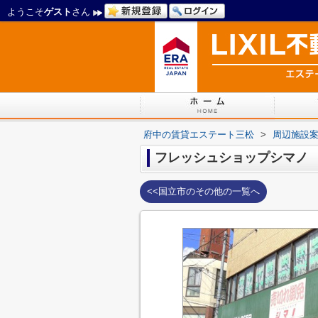
ようこそ
ゲスト
さん
府中の賃貸エステート三松
>
周辺施設
フレッシュショップシマノ
<<国立市のその他の一覧へ