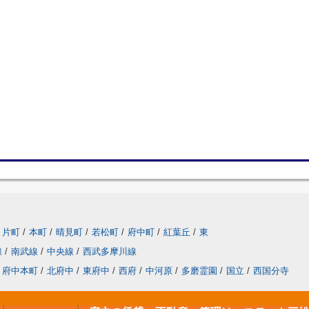
片町
/
本町
/
晴見町
/
若松町
/
府中町
/
紅葉丘
/
東
線
/
南武線
/
中央線
/
西武多摩川線
府中本町
/
北府中
/
東府中
/
西府
/
中河原
/
多磨霊園
/
国立
/
西国分寺