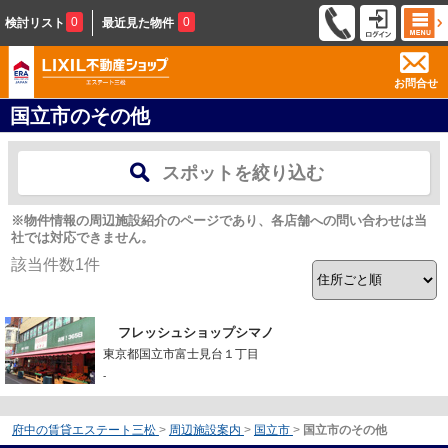
0
0
検討リスト
最近見た物件
お問合せ
国立市のその他
スポットを絞り込む
※物件情報の周辺施設紹介のページであり、各店舗への問い合わせは当
社では対応できません。
該当件数
1
件
フレッシュショップシマノ
東京都国立市富士見台１丁目
-
府中の賃貸エステート三松
>
周辺施設案内
>
国立市
>
国立市のその他