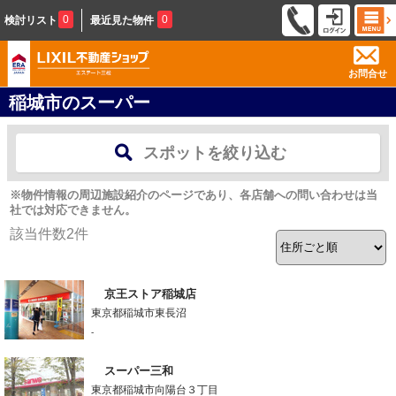
0
0
検討リスト
最近見た物件
お問合せ
稲城市のスーパー
スポットを絞り込む
※物件情報の周辺施設紹介のページであり、各店舗への問い合わせは当
社では対応できません。
該当件数
2
件
京王ストア稲城店
東京都稲城市東長沼
-
スーパー三和
東京都稲城市向陽台３丁目