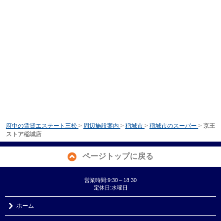
府中の賃貸エステート三松
>
周辺施設案内
>
稲城市
>
稲城市のスーパー
>
京王
ストア稲城店
ページトップに戻る
営業時間:9:30～18:30
定休日:水曜日
ホーム