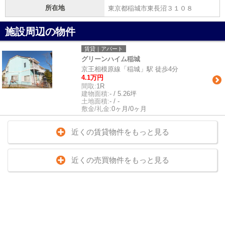
所在地
東京都稲城市東長沼３１０８
施設周辺の物件
賃貸｜アパート
グリーンハイム稲城
京王相模原線「稲城」駅 徒歩4分
4.1万円
間取:
1R
建物面積:
- / 5.26坪
土地面積:
- / -
敷金/礼金:
0ヶ月/0ヶ月
近くの賃貸物件をもっと見る
近くの売買物件をもっと見る