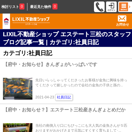
0
0
検討リスト
最近見た物件
お問合せ
LIXIL不動産ショップ エステート三松のスタッフ
ブログ記事一覧 | カテゴリ:社員日記
カテゴリ:社員日記
【府中・お知らせ】きんぎょがいっぱいです
先日いらっしゃってくださったお客様が金魚に興味を持っ
てくださって嬉しかったので会社の金魚の子供と孫の...
2021-04-23
社員日記
【府中・お知らせ？】エステート三松産きんぎょとめだか
当社の南側入り口にちびっこにも大人気の金魚さんが５匹
おりますがおかげさまで元気にすくすく育ちまして･...