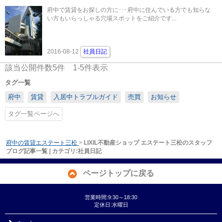
府中で賃貸をお探しの方に･･･府中に住んでいる方でも知らな
い方もいらっしゃる穴場スポットをご紹介です...
2016-08-12
社員日記
該当公開件数
5
件
1-5
件表示
タグ一覧
府中
賃貸
入居中トラブルガイド
売買
お知らせ
タグ一覧ページへ
府中の賃貸エステート三松
>
LIXIL不動産ショップ エステート三松のスタッフ
ブログ記事一覧 | カテゴリ:社員日記
ページトップに戻る
営業時間:9:30～18:30
定休日:水曜日