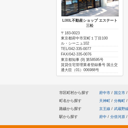
LIXIL不動産ショップ エステート
三松
〒183-0023
東京都府中市宮町１丁目100
ル・シーニュ102
TEL/042-335-0077
FAX/042-335-0076
東京都知事 (9) 第58595号
賃貸住宅管理業者登録番号 国土交
通大臣（01）006988号
市区町村から探す
府中市
/
国立市
/
町名から探す
天神町
/
分梅町
/
路線から探す
京王線
/
武蔵野
駅から探す
府中
/
分倍河原
/