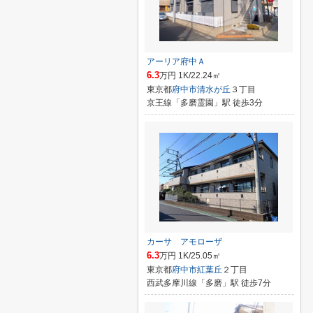
アーリア府中Ａ
6.3
万円 1K/22.24㎡
東京都
府中市
清水が丘
３丁目
京王線「多磨霊園」駅 徒歩3分
カーサ アモローザ
6.3
万円 1K/25.05㎡
東京都
府中市
紅葉丘
２丁目
西武多摩川線「多磨」駅 徒歩7分