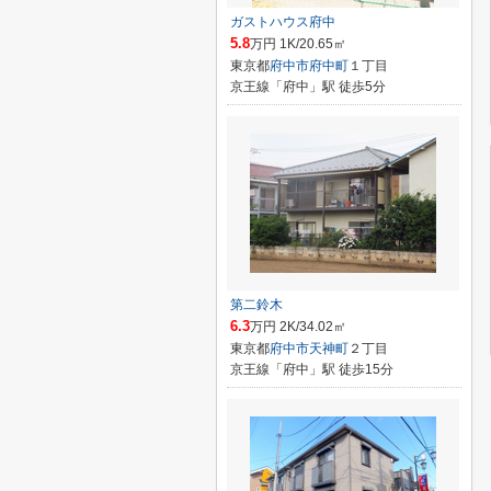
ガストハウス府中
5.8
万円 1K/20.65㎡
東京都
府中市
府中町
１丁目
京王線「府中」駅 徒歩5分
第二鈴木
6.3
万円 2K/34.02㎡
東京都
府中市
天神町
２丁目
京王線「府中」駅 徒歩15分