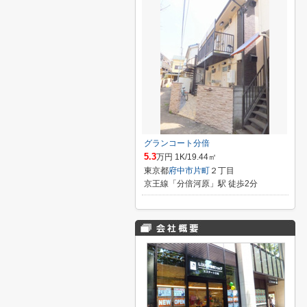
グランコート分倍
5.3
万円 1K/19.44㎡
東京都
府中市
片町
２丁目
京王線「分倍河原」駅 徒歩2分