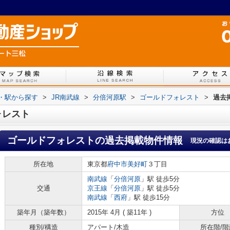
線・駅から探す
>
JR南武線
>
分倍河原駅
>
ゴールドフォレスト
>
過去
ォレスト
ゴールドフォレスト
の過去掲載物件情報
現況の確認は
所在地
東京都
府中市
美好町
３丁目
南武線
「
分倍河原
」駅 徒歩5分
交通
京王線
「
分倍河原
」駅 徒歩5分
南武線
「
西府
」駅 徒歩15分
築年月（築年数）
2015年 4月 ( 築11年 )
方位
種別/構造
アパート/木造
所在階/階