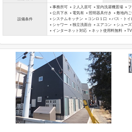
事務所可
２人入居可
室内洗濯機置場
フ
公共下水
電気有
照明器具付き
敷地内ご
システムキッチン
コンロ１口
バス・トイ
設備条件
シャワー
独立洗面台
エアコン
シューズ
インターネット対応
ネット使用料無料
T