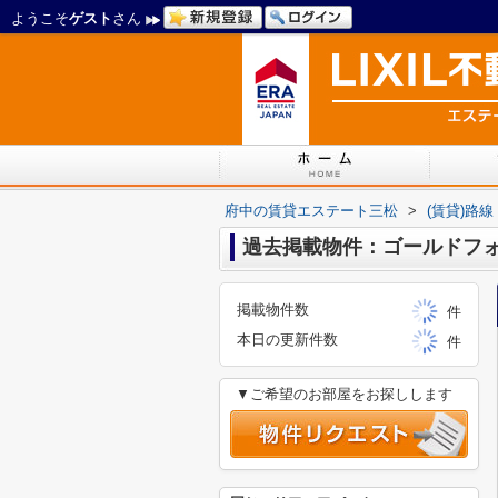
ようこそ
ゲスト
さん
府中の賃貸エステート三松
>
(賃貸)路
過去掲載物件：ゴールドフ
掲載物件数
件
本日の更新件数
件
▼ご希望のお部屋をお探しします