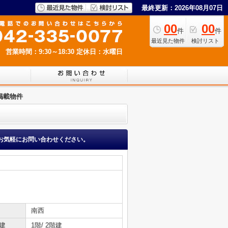
最終更新：2026年08月07日
00
00
件
件
最近見た物件
検討リスト
営業時間：9:30～18:30
定休日：水曜日
掲載物件
お気軽にお問い合わせください。
南西
建
1階/ 2階建