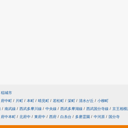
稲城市
府中町
/
片町
/
本町
/
晴見町
/
若松町
/
栄町
/
清水が丘
/
小柳町
線
/
南武線
/
西武多摩川線
/
中央線
/
西武多摩湖線
/
西武国分寺線
/
京王相模
府中本町
/
北府中
/
東府中
/
西府
/
白糸台
/
多磨霊園
/
中河原
/
国分寺