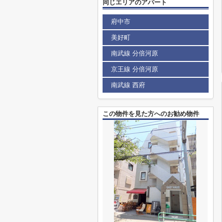
同じエリアのアパート
府中市
美好町
南武線 分倍河原
京王線 分倍河原
南武線 西府
この物件を見た方へのお勧め物件