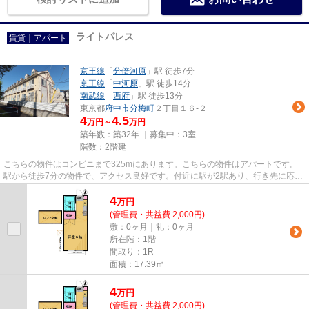
ライトパレス
賃貸｜アパート
京王線
「
分倍河原
」駅 徒歩7分
京王線
「
中河原
」駅 徒歩14分
南武線
「
西府
」駅 徒歩13分
東京都
府中市
分梅町
２丁目１６-２
4
4.5
万円～
万円
築年数：築32年 ｜募集中：
3室
階数：2階建
こちらの物件はコンビニまで325mにあります。こちらの物件はアパートです。
駅から徒歩7分の物件で、アクセス良好です。付近に駅が2駅あり、行き先に応じ
て使い分けができます。こちら...
4
万
円
(管理費・共益費 2,000円)
敷：0ヶ月｜礼：0ヶ月
所在階：1階
間取り：1R
面積：17.39㎡
4
万
円
(管理費・共益費 2,000円)