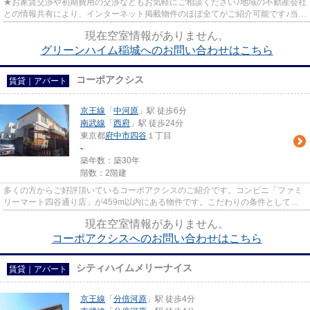
★お家賃交渉や初期費用の交渉などもお気軽にご相談ください♪地域の不動産会社
との情報共有により、インターネット掲載物件のほぼ全てがご紹介可能です♪当店
は京王線府中駅徒歩３０秒☆...
現在空室情報がありません。
グリーンハイム稲城へのお問い合わせはこちら
コーポアクシス
賃貸｜アパート
京王線
「
中河原
」駅 徒歩6分
南武線
「
西府
」駅 徒歩24分
東京都
府中市
四谷
１丁目
-
築年数：築30年
階数：2階建
多くの方からご好評頂いているコーポアクシスのご紹介です。コンビニ「ファミ
リーマート四谷通り店」が459m以内にある物件です。こだわりの条件として多
い、駅徒歩6分の物件です。こち...
現在空室情報がありません。
コーポアクシスへのお問い合わせはこちら
シティハイムメリーナイス
賃貸｜アパート
京王線
「
分倍河原
」駅 徒歩4分