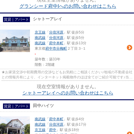
グランシード府中Iへのお問い合わせはこちら
シャトーアレイ
賃貸｜アパート
京王線
「
分倍河原
」駅 徒歩5分
南武線
「
分倍河原
」駅 徒歩5分
南武線
「
府中本町
」駅 徒歩13分
東京都
府中市
分梅町
２丁目３-１
-
築年数：築33年
階数：2階建
★お家賃交渉や初期費用の交渉などもお気軽にご相談ください♪地域の不動産会社
との情報共有により、インターネット掲載物件のほぼ全てがご紹介可能です♪当店
は京王線府中駅徒歩３０秒☆...
現在空室情報がありません。
シャトーアレイへのお問い合わせはこちら
田中ハイツ
賃貸｜アパート
南武線
「
府中本町
」駅 徒歩4分
南武線
「
分倍河原
」駅 徒歩17分
京王線
「
府中
」駅 徒歩18分