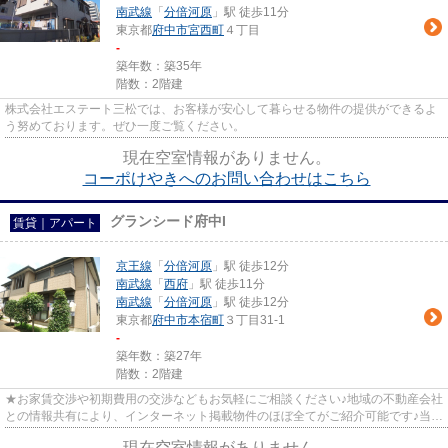
南武線
「
分倍河原
」駅 徒歩11分
東京都
府中市
宮西町
４丁目
-
築年数：築35年
階数：2階建
株式会社エステート三松では、お客様が安心して暮らせる物件の提供ができるよ
う努めております。ぜひ一度ご覧ください。
現在空室情報がありません。
コーポけやきへのお問い合わせはこちら
グランシード府中I
賃貸｜アパート
京王線
「
分倍河原
」駅 徒歩12分
南武線
「
西府
」駅 徒歩11分
南武線
「
分倍河原
」駅 徒歩12分
東京都
府中市
本宿町
３丁目31-1
-
築年数：築27年
階数：2階建
★お家賃交渉や初期費用の交渉などもお気軽にご相談ください♪地域の不動産会社
との情報共有により、インターネット掲載物件のほぼ全てがご紹介可能です♪当店
は京王線府中駅徒歩３０秒☆...
現在空室情報がありません。