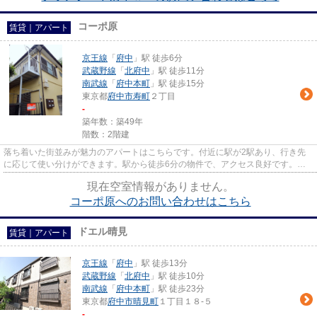
コーポ原
賃貸｜アパート
京王線
「
府中
」駅 徒歩6分
武蔵野線
「
北府中
」駅 徒歩11分
南武線
「
府中本町
」駅 徒歩15分
東京都
府中市
寿町
２丁目
-
築年数：築49年
階数：2階建
落ち着いた街並みが魅力のアパートはこちらです。付近に駅が2駅あり、行き先
に応じて使い分けができます。駅から徒歩6分の物件で、アクセス良好です。物
件をお探しの方は、こちらから...
現在空室情報がありません。
コーポ原へのお問い合わせはこちら
ドエル晴見
賃貸｜アパート
京王線
「
府中
」駅 徒歩13分
武蔵野線
「
北府中
」駅 徒歩10分
南武線
「
府中本町
」駅 徒歩23分
東京都
府中市
晴見町
１丁目１８-５
-