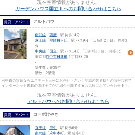
現在空室情報がありません。
ガーデンハウス国立Ⅱへのお問い合わせはこちら
アルトバウ
賃貸｜アパート
南武線
「
西府
」駅 徒歩14分
京王線
「
聖蹟桜ヶ丘
」駅 バス9分 「日新町2丁目」 停歩3
分
中央線
「
国立
」駅 バス14分 「日新町2丁目」 停歩3分
東京都
府中市
日新町
４丁目33-26
-
築年数：築38年
階数：2階建
府中市の賃貸ならエステート三松にお任せ下さい！地域の業者様との情報共有で
インターネット掲載のほぼ全てがご紹介可能です★お気軽にお問い合わせ下さ
い！
現在空室情報がありません。
アルトバウへのお問い合わせはこちら
コーポけやき
賃貸｜アパート
京王線
「
府中
」駅 徒歩6分
南武線
「
府中本町
」駅 徒歩8分