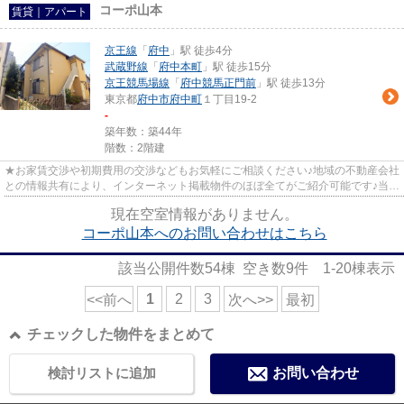
コーポ山本
賃貸｜アパート
京王線
「
府中
」駅 徒歩4分
武蔵野線
「
府中本町
」駅 徒歩15分
京王競馬場線
「
府中競馬正門前
」駅 徒歩13分
東京都
府中市
府中町
１丁目19-2
-
築年数：築44年
階数：2階建
★お家賃交渉や初期費用の交渉などもお気軽にご相談ください♪地域の不動産会社
との情報共有により、インターネット掲載物件のほぼ全てがご紹介可能です♪当店
は京王線府中駅徒歩３０秒☆...
現在空室情報がありません。
コーポ山本へのお問い合わせはこちら
該当公開件数
54
棟 空き数
9
件
1-20
棟表示
1
2
3
<<前へ
次へ>>
最初
チェックした物件をまとめて
検討リストに追加
お問い合わせ