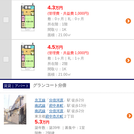
能な物件なので、用途や行き先...
4.3
万
円
(管理費・共益費 1,000円)
敷：0ヶ月｜礼：0ヶ月
所在階：1階
間取り：1K
面積：21.00㎡
4.5
万
円
(管理費・共益費 1,000円)
敷：1ヶ月｜礼：1ヶ月
所在階：2階
間取り：1K
面積：21.00㎡
グランコート分倍
賃貸｜アパート
京王線
「
分倍河原
」駅 徒歩2分
南武線
「
府中本町
」駅 徒歩13分
南武線
「
分倍河原
」駅 徒歩2分
東京都
府中市
片町
２丁目
5.3
万円
築年数：築39年 ｜募集中：
1室
階数：2階建