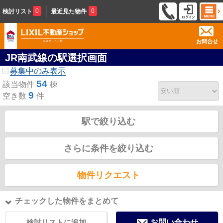
0
0
検討リスト
最近見た物件
お問合せ
JR南武線の駅選択画面
募集中のみ表示
54
該当物件
棟
9
空き数
件
駅で絞り込む
さらに条件を絞り込む
物件リクエスト
チェックした物件をまとめて
検討リストに追加
お問い合わせ