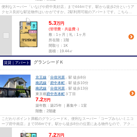
便利なスーパー「いなげや府中美好店」まで444mです。駅から徒歩2分というア
クセス良好な駅近物件はいかがですか。2駅利用可能のアパートです。こちらの
物件はアパートです。多種多様...
5.3
万
円
(管理費・共益費 -)
敷：1ヶ月｜礼：1ヶ月
所在階：1階
間取り：1K
面積：19.44㎡
グランシードＫ
賃貸｜アパート
京王線
「
分倍河原
」駅 徒歩8分
南武線
「
府中本町
」駅 徒歩10分
南武線
「
分倍河原
」駅 徒歩13分
東京都
府中市
本町
３丁目
7.2
万円
築年数：築25年 ｜募集中：
1室
階数：2階建
こだわりポイント満載のグランシードＫ。便利なスーパー「コープみらいミニコ
ープ府中南店」まで356mです。駅から徒歩8分の位置にある物件なので、アクセ
スも良好です。2駅利用可能な...
7.2
万
円