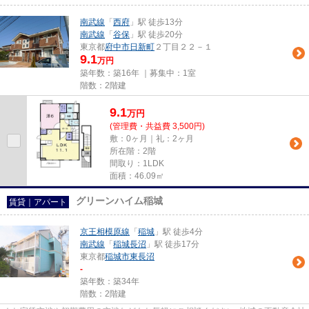
南武線
「
西府
」駅 徒歩13分
南武線
「
谷保
」駅 徒歩20分
東京都
府中市
日新町
２丁目２２－１
9.1
万円
築年数：築16年 ｜募集中：
1室
階数：2階建
9.1
万
円
(管理費・共益費 3,500円)
敷：0ヶ月｜礼：2ヶ月
所在階：2階
間取り：1LDK
面積：46.09㎡
グリーンハイム稲城
賃貸｜アパート
京王相模原線
「
稲城
」駅 徒歩4分
南武線
「
稲城長沼
」駅 徒歩17分
東京都
稲城市
東長沼
-
築年数：築34年
階数：2階建