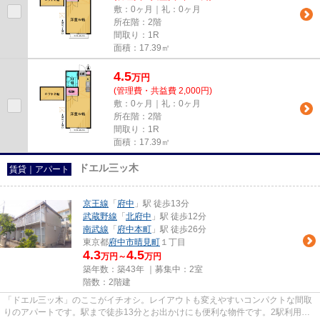
敷：0ヶ月｜礼：0ヶ月
所在階：2階
間取り：1R
面積：17.39㎡
4.5
万
円
(管理費・共益費 2,000円)
敷：0ヶ月｜礼：0ヶ月
所在階：2階
間取り：1R
面積：17.39㎡
ドエル三ッ木
賃貸｜アパート
京王線
「
府中
」駅 徒歩13分
武蔵野線
「
北府中
」駅 徒歩12分
南武線
「
府中本町
」駅 徒歩26分
東京都
府中市
晴見町
１丁目
4.3
4.5
万円～
万円
築年数：築43年 ｜募集中：
2室
階数：2階建
「ドエル三ッ木」のここがイチオシ。レイアウトも変えやすいコンパクトな間取
りのアパートです。駅まで徒歩13分とお出かけにも便利な物件です。2駅利用可