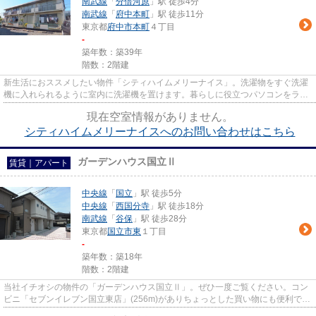
南武線
「
分倍河原
」駅 徒歩4分
南武線
「
府中本町
」駅 徒歩11分
東京都
府中市
本町
４丁目
-
築年数：築39年
階数：2階建
新生活におススメしたい物件「シティハイムメリーナイス」。洗濯物をすぐ洗濯
機に入れられるように室内に洗濯機を置けます。暮らしに役立つパソコンをラク
ラク快適に、光ファイバー。...
現在空室情報がありません。
シティハイムメリーナイスへのお問い合わせはこちら
ガーデンハウス国立Ⅱ
賃貸｜アパート
中央線
「
国立
」駅 徒歩5分
中央線
「
西国分寺
」駅 徒歩18分
南武線
「
谷保
」駅 徒歩28分
東京都
国立市
東
１丁目
-
築年数：築18年
階数：2階建
当社イチオシの物件の「ガーデンハウス国立Ⅱ」。ぜひ一度ご覧ください。コン
ビニ「セブンイレブン国立東店」(256m)がありちょっとした買い物にも便利で
す。使い勝手の良いアパートでイ...