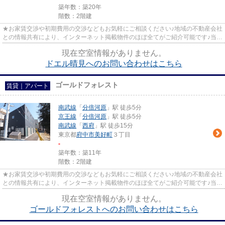
築年数：築20年
階数：2階建
★お家賃交渉や初期費用の交渉などもお気軽にご相談ください♪地域の不動産会社
との情報共有により、インターネット掲載物件のほぼ全てがご紹介可能です♪当店
は京王線府中駅徒歩３０秒☆...
現在空室情報がありません。
ドエル晴見へのお問い合わせはこちら
ゴールドフォレスト
賃貸｜アパート
南武線
「
分倍河原
」駅 徒歩5分
京王線
「
分倍河原
」駅 徒歩5分
南武線
「
西府
」駅 徒歩15分
東京都
府中市
美好町
３丁目
-
築年数：築11年
階数：2階建
★お家賃交渉や初期費用の交渉などもお気軽にご相談ください♪地域の不動産会社
との情報共有により、インターネット掲載物件のほぼ全てがご紹介可能です♪当店
は京王線府中駅徒歩３０秒☆...
現在空室情報がありません。
ゴールドフォレストへのお問い合わせはこちら