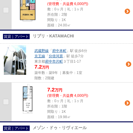
(管理費・共益費 6,000円)
敷：0ヶ月｜礼：1ヶ月
所在階：2階
間取り：1K
面積：24.00㎡
リブリ・KATAMACHI
賃貸｜アパート
武蔵野線
「
府中本町
」駅 徒歩6分
京王線
「
分倍河原
」駅 徒歩7分
東京都
府中市
片町
３丁目1-17
7.2
万円
築年数：築9年 ｜募集中：
1室
階数：2階建
7.2
万
円
(管理費・共益費 4,000円)
敷：0ヶ月｜礼：1ヶ月
所在階：1階
間取り：1K
面積：19.98㎡
メゾン・ドゥ・リヴィエール
賃貸｜アパート