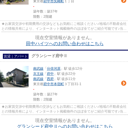
東京都
府中市
矢崎町
１丁目
-
築年数：築37年
階数：2階建
★お家賃交渉や初期費用の交渉などもお気軽にご相談ください♪地域の不動産会社
との情報共有により、インターネット掲載物件のほぼ全てがご紹介可能です♪当店
は京王線府中駅徒歩３０秒☆...
現在空室情報がありません。
田中ハイツへのお問い合わせはこちら
グランシード府中Ⅱ
賃貸｜アパート
南武線
「
分倍河原
」駅 徒歩12分
京王線
「
府中
」駅 徒歩22分
南武線
「
西府
」駅 徒歩11分
東京都
府中市
本宿町
３丁目31-1
-
築年数：築27年
階数：2階建
★お家賃交渉や初期費用の交渉などもお気軽にご相談ください♪地域の不動産会社
との情報共有により、インターネット掲載物件のほぼ全てがご紹介可能です♪当店
は京王線府中駅徒歩３０秒☆...
現在空室情報がありません。
グランシード府中Ⅱへのお問い合わせはこちら