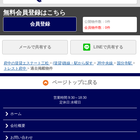
無料会員登録はこちら
公開物件数：
0
件
会員登録
会員物件数：
0
件
メールで共有する
LINEで共有する
府中の賃貸エステート三松
>
(賃貸)路線・駅から探す
>
JR中央線
>
国分寺駅
>
トレスト府中
>
過去掲載物件
ページトップに戻る
営業時間:9:30～18:30
定休日:水曜日
ホーム
会社概要
お問い合わせ