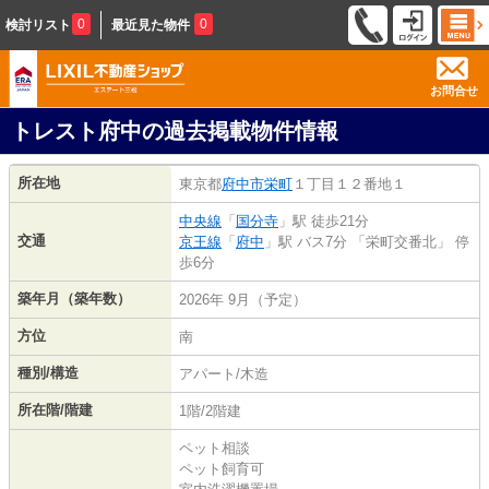
0
0
検討リスト
最近見た物件
お問合せ
トレスト府中の過去掲載物件情報
所在地
東京都
府中市
栄町
１丁目１２番地１
中央線
「
国分寺
」駅 徒歩21分
交通
京王線
「
府中
」駅 バス7分 「栄町交番北」 停
歩6分
築年月（築年数）
2026年 9月（予定）
方位
南
種別/構造
アパート/木造
所在階/階建
1階/2階建
ペット相談
ペット飼育可