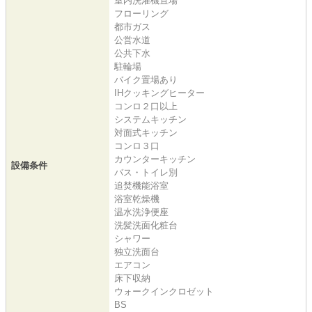
室内洗濯機置場
フローリング
都市ガス
公営水道
公共下水
駐輪場
バイク置場あり
IHクッキングヒーター
コンロ２口以上
システムキッチン
対面式キッチン
コンロ３口
カウンターキッチン
設備条件
バス・トイレ別
追焚機能浴室
浴室乾燥機
温水洗浄便座
洗髪洗面化粧台
シャワー
独立洗面台
エアコン
床下収納
ウォークインクロゼット
BS