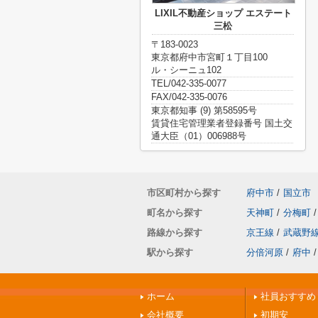
LIXIL不動産ショップ エステート
三松
〒183-0023
東京都府中市宮町１丁目100
ル・シーニュ102
TEL/042-335-0077
FAX/042-335-0076
東京都知事 (9) 第58595号
賃貸住宅管理業者登録番号 国土交
通大臣（01）006988号
市区町村から探す
府中市
/
国立市
町名から探す
天神町
/
分梅町
/
路線から探す
京王線
/
武蔵野
駅から探す
分倍河原
/
府中
/
ホーム
社員おすすめ
会社概要
初期安