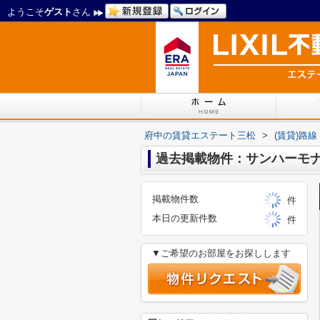
ようこそ
ゲスト
さん
府中の賃貸エステート三松
>
(賃貸)路
過去掲載物件：サンハーモ
掲載物件数
件
本日の更新件数
件
▼ご希望のお部屋をお探しします