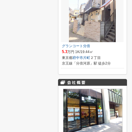
グランコート分倍
5.3
万円 1K/19.44㎡
東京都
府中市
片町
２丁目
京王線「分倍河原」駅 徒歩2分