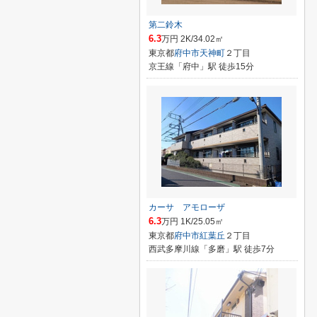
第二鈴木
6.3
万円 2K/34.02㎡
東京都
府中市
天神町
２丁目
京王線「府中」駅 徒歩15分
カーサ アモローザ
6.3
万円 1K/25.05㎡
東京都
府中市
紅葉丘
２丁目
西武多摩川線「多磨」駅 徒歩7分