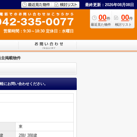
最終更新：2026年08月08日
00
00
件
件
最近見た物件
検討リスト
営業時間：9:30～18:30
定休日：水曜日
過去掲載物件
軽にお問い合わせください。
東
建
2階/ 3階建