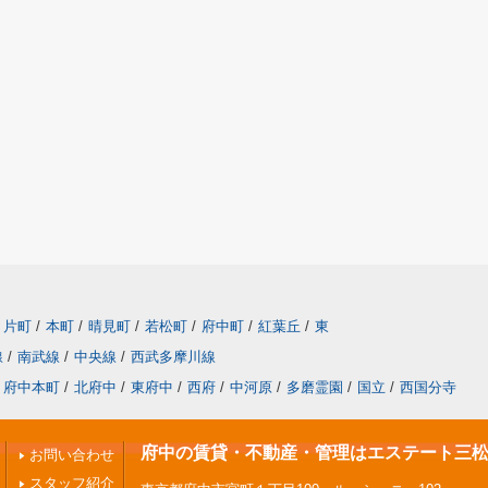
片町
/
本町
/
晴見町
/
若松町
/
府中町
/
紅葉丘
/
東
線
/
南武線
/
中央線
/
西武多摩川線
府中本町
/
北府中
/
東府中
/
西府
/
中河原
/
多磨霊園
/
国立
/
西国分寺
府中の賃貸・不動産・管理はエステート三
お問い合わせ
スタッフ紹介