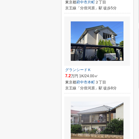
東京都
府中市
片町
２丁目
京王線「分倍河原」駅 徒歩5分
グランシードＫ
7.2
万円 1K/24.00㎡
東京都
府中市
本町
３丁目
京王線「分倍河原」駅 徒歩8分