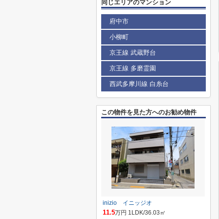
同じエリアのマンション
府中市
小柳町
京王線 武蔵野台
京王線 多磨霊園
西武多摩川線 白糸台
この物件を見た方へのお勧め物件
inizio イニッジオ
11.5
万円 1LDK/36.03㎡