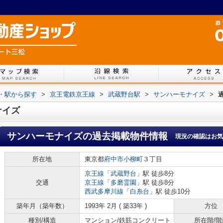
線・駅から探す
>
京王電鉄京王線
>
武蔵野台駅
>
サンハーモナイズ
>
ナイズ
サンハーモナイズ
の過去掲載物件情報
現況の確認はお気
所在地
東京都
府中市
小柳町
３丁目
京王線
「
武蔵野台
」駅 徒歩8分
交通
京王線
「
多磨霊園
」駅 徒歩8分
西武多摩川線
「
白糸台
」駅 徒歩10分
築年月（築年数）
1993年 2月 ( 築33年 )
方位
種別/構造
マンション/鉄筋コンクリート
所在階/階