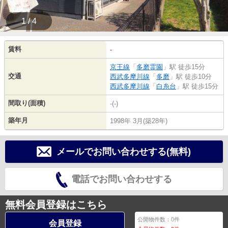
1 / 4
賃料
-
京王線
「
多磨霊園
」駅 徒歩15分
交通
西武多摩川線
「
多磨
」駅 徒歩10分
西武多摩川線
「
白糸台
」駅 徒歩15分
間取り(面積)
-(-)
築年月
1998年 3月(築28年)
メールでお問い合わせする(無料)
電話でお問い合わせする
無料会員登録はこちら
公開物件数：
0
件
会員登録