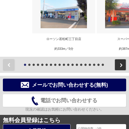
ローソン若松町三丁目店
スーパ
約333m／5分
約387
前
メールでお問い合わせする(無料)
電話でお問い合わせする
現況の確認はお気軽にお問い合わせください。
無料会員登録はこちら
公開物件数：
0
件