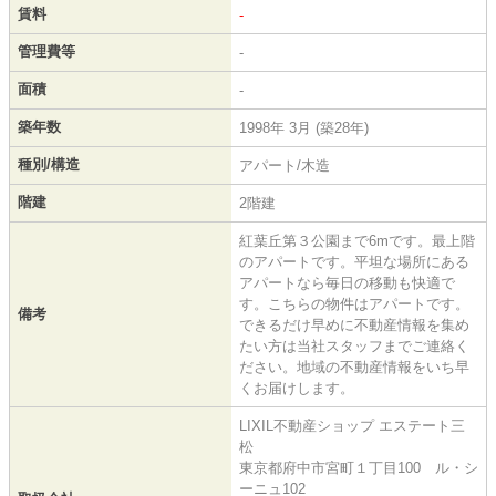
賃料
-
管理費等
-
面積
-
築年数
1998年 3月 (築28年)
種別/構造
アパート/木造
階建
2階建
紅葉丘第３公園まで6mです。最上階
のアパートです。平坦な場所にある
アパートなら毎日の移動も快適で
す。こちらの物件はアパートです。
備考
できるだけ早めに不動産情報を集め
たい方は当社スタッフまでご連絡く
ださい。地域の不動産情報をいち早
くお届けします。
LIXIL不動産ショップ エステート三
松
東京都府中市宮町１丁目100 ル・シ
ーニュ102