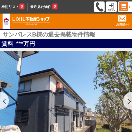
0
0
検討リスト
最近見た物件
お問合せ
サンパレスB棟の過去掲載物件情報
賃料
***
万円