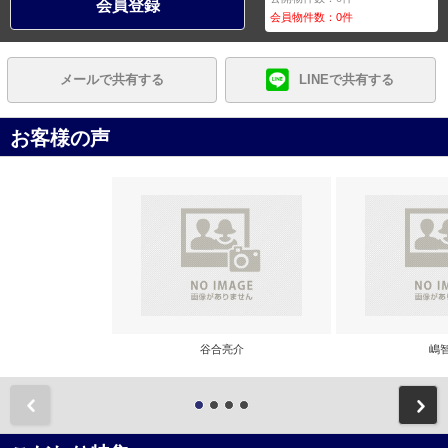
会員登録
会員物件数：
0
件
メールで共有する
LINEで共有する
お客様の声
谷合亮介
嶋
前