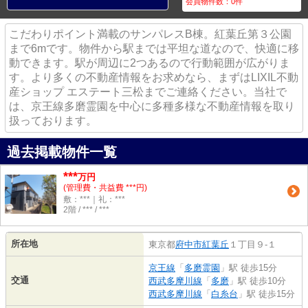
会員物件数：
0
件
こだわりポイント満載のサンパレスB棟。紅葉丘第３公園
まで6mです。物件から駅までは平坦な道なので、快適に移
動できます。駅が周辺に2つあるので行動範囲が広がりま
す。より多くの不動産情報をお求めなら、まずはLIXIL不動
産ショップ エステート三松までご連絡ください。当社で
は、京王線多磨霊園を中心に多種多様な不動産情報を取り
扱っております。
過去掲載物件一覧
***
万円
(管理費・共益費 ***円)
敷：***｜礼：***
2階 / *** / ***
所在地
東京都
府中市
紅葉丘
１丁目９-１
京王線
「
多磨霊園
」駅 徒歩15分
交通
西武多摩川線
「
多磨
」駅 徒歩10分
西武多摩川線
「
白糸台
」駅 徒歩15分