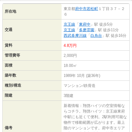
東京都
府中市
若松町
１丁目３７－２
所在地
６
京王線
「
東府中
」駅 徒歩5分
交通
京王線
「
多磨霊園
」駅 徒歩11分
西武多摩川線
「
白糸台
」駅 徒歩16分
賃料
4.8万円
管理費等
2,000円
面積
18.00㎡
築年数
1989年 10月 (築36年)
種別/構造
マンション/鉄骨造
階建
3階建
新着情報：翔啓ハイツの空室情報な
らコチラ。翔啓ハイツ：京王線東府
中駅にも近くて便利。2駅利用可能な
物件で移動範囲が広がります。最上
備考
階のマンションです。府中市エリア