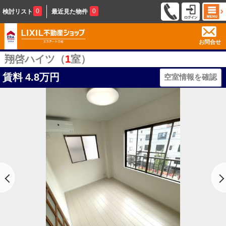
0
0
検討リスト
最近見た物件
お問合せ
翔啓ハイツ（
1
室）
賃料
4.8万円
空室情報を確認