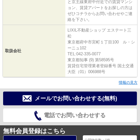
と京王線東府中付近での賃貸マンシ
ョン、賃貸アパートをお探しの方は
ぜひコチラからお問い合わせやご連
絡を下さい。
LIXIL不動産ショップ エステート三
松
東京都府中市宮町１丁目100 ル・シ
ーニュ102
取扱会社
TEL:042-335-0077
東京都知事 (9) 第58595号
賃貸住宅管理業者登録番号 国土交通
大臣（01）006988号
情報の見方
メールでお問い合わせする(無料)
電話でお問い合わせする
無料会員登録はこちら