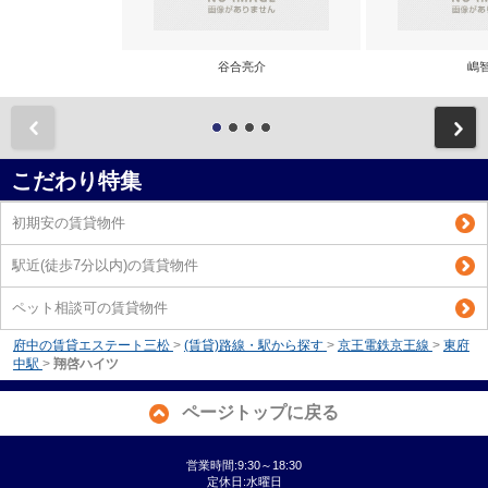
谷合亮介
嶋
前
こだわり特集
初期安の賃貸物件
駅近(徒歩7分以内)の賃貸物件
ペット相談可の賃貸物件
府中の賃貸エステート三松
>
(賃貸)路線・駅から探す
>
京王電鉄京王線
>
東府
中駅
>
翔啓ハイツ
ページトップに戻る
営業時間:9:30～18:30
定休日:水曜日