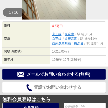
1 / 16
賃料
4.8万円
京王線
「
東府中
」駅 徒歩5分
交通
京王線
「
多磨霊園
」駅 徒歩11分
西武多摩川線
「
白糸台
」駅 徒歩16分
間取り(面積)
1K(18.00㎡)
築年月
1989年 10月(築36年)
メールでお問い合わせする(無料)
電話でお問い合わせする
無料会員登録はこちら
公開物件数：
0
件