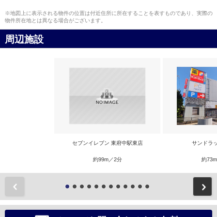
※地図上に表示される物件の位置は付近住所に所在することを表すものであり、実際の
物件所在地とは異なる場合がございます。
周辺施設
セブンイレブン 東府中駅東店
サンドラ
約99m／2分
約73
前