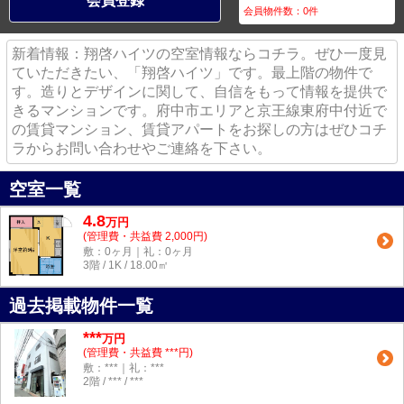
会員登録
会員物件数：
0
件
新着情報：翔啓ハイツの空室情報ならコチラ。ぜひ一度見
ていただきたい、「翔啓ハイツ」です。最上階の物件で
す。造りとデザインに関して、自信をもって情報を提供で
きるマンションです。府中市エリアと京王線東府中付近で
の賃貸マンション、賃貸アパートをお探しの方はぜひコチ
ラからお問い合わせやご連絡を下さい。
空室一覧
4.8
万
円
(管理費・共益費 2,000円)
敷：0ヶ月｜礼：0ヶ月
3階 / 1K / 18.00㎡
過去掲載物件一覧
***
万円
(管理費・共益費 ***円)
敷：***｜礼：***
2階 / *** / ***