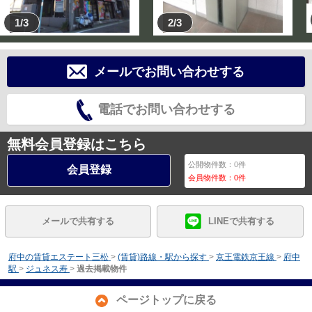
1/3
2/3
メールでお問い合わせする
電話でお問い合わせする
無料会員登録はこちら
公開物件数：
0
件
会員登録
会員物件数：
0
件
メールで共有する
LINEで共有する
府中の賃貸エステート三松
>
(賃貸)路線・駅から探す
>
京王電鉄京王線
>
府中
駅
>
ジュネス寿
>
過去掲載物件
ページトップに戻る