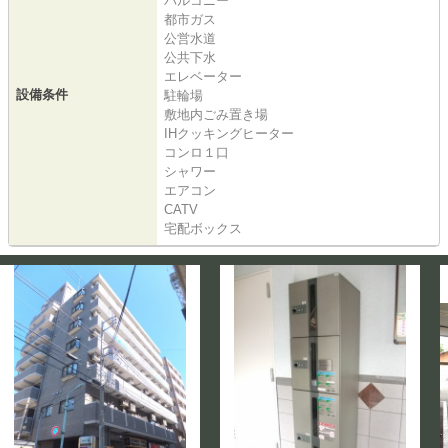
バルコニー
都市ガス
公営水道
公共下水
エレベーター
設備条件
駐輪場
敷地内ごみ置き場
IHクッキングヒーター
コンロ１口
シャワー
エアコン
CATV
宅配ボックス