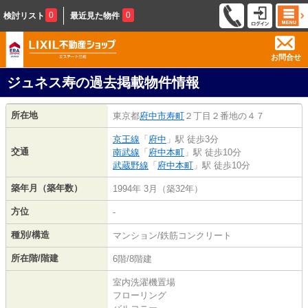
0
0
検討リスト
最近見た物件
お問合せ
ジュネス寿の過去掲載物件情報
所在地
東京都
府中市
寿町
２丁目２番地の４７
京王線
「
府中
」駅 徒歩3分
交通
南武線
「
府中本町
」駅 徒歩10分
武蔵野線
「
府中本町
」駅 徒歩10分
築年月（築年数）
1994年 3月（築32年）
方位
-
種別/構造
マンション/鉄筋コンクリート
所在階/階建
6階/8階建
室内洗濯機置場
フローリング