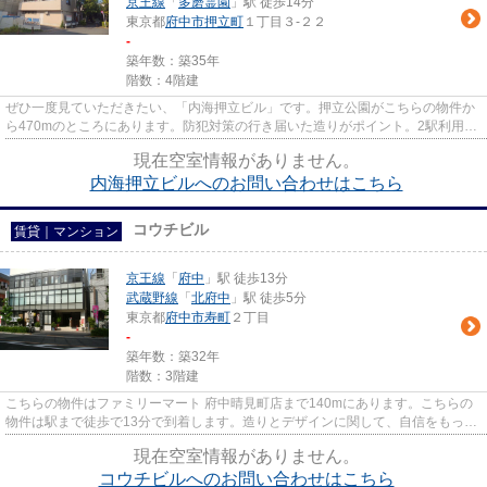
京王線
「
多磨霊園
」駅 徒歩14分
東京都
府中市
押立町
１丁目３-２２
-
築年数：築35年
階数：4階建
ぜひ一度見ていただきたい、「内海押立ビル」です。押立公園がこちらの物件か
ら470mのところにあります。防犯対策の行き届いた造りがポイント。2駅利用で
きる場所にあるので利便性が高...
現在空室情報がありません。
内海押立ビルへのお問い合わせはこちら
コウチビル
賃貸｜マンション
京王線
「
府中
」駅 徒歩13分
武蔵野線
「
北府中
」駅 徒歩5分
東京都
府中市
寿町
２丁目
-
築年数：築32年
階数：3階建
こちらの物件はファミリーマート 府中晴見町店まで140mにあります。こちらの
物件は駅まで徒歩で13分で到着します。造りとデザインに関して、自信をもって
情報を提供できるマンションで...
現在空室情報がありません。
コウチビルへのお問い合わせはこちら