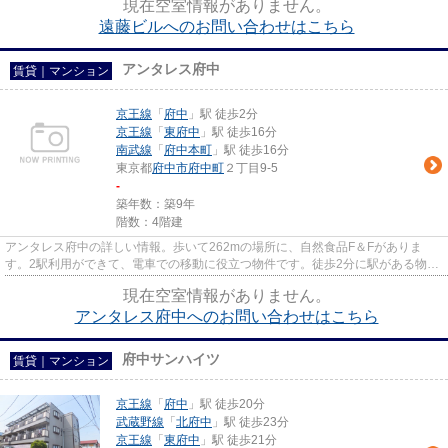
現在空室情報がありません。
遠藤ビルへのお問い合わせはこちら
アンタレス府中
賃貸｜マンション
京王線
「
府中
」駅 徒歩2分
京王線
「
東府中
」駅 徒歩16分
南武線
「
府中本町
」駅 徒歩16分
東京都
府中市
府中町
２丁目9-5
-
築年数：築9年
階数：4階建
アンタレス府中の詳しい情報。歩いて262mの場所に、自然食品F＆Fがありま
す。2駅利用ができて、電車での移動に役立つ物件です。徒歩2分に駅がある物件
です。LIXIL不動産ショップ エス...
現在空室情報がありません。
アンタレス府中へのお問い合わせはこちら
府中サンハイツ
賃貸｜マンション
京王線
「
府中
」駅 徒歩20分
武蔵野線
「
北府中
」駅 徒歩23分
京王線
「
東府中
」駅 徒歩21分