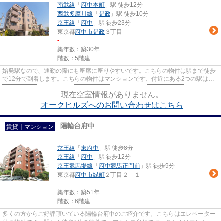
南武線
「
府中本町
」駅 徒歩12分
西武多摩川線
「
是政
」駅 徒歩10分
京王線
「
府中
」駅 徒歩23分
東京都
府中市
是政
３丁目
-
築年数：築30年
階数：5階建
始発駅なので、通勤の際にも座席に座りやすいです。こちらの物件は駅まで徒歩
で12分で到着します。こちらの物件はマンションです。付近にある2つの駅は、
用途や行き先に応じて使い分け...
現在空室情報がありません。
オークヒルズへのお問い合わせはこちら
陽輪台府中
賃貸｜マンション
京王線
「
東府中
」駅 徒歩8分
京王線
「
府中
」駅 徒歩12分
京王競馬場線
「
府中競馬正門前
」駅 徒歩9分
東京都
府中市
緑町
２丁目２－１
-
築年数：築51年
階数：6階建
多くの方からご好評頂いている陽輪台府中のご紹介です。こちらはエレベーター