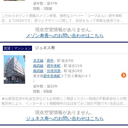
築年数：築37年
階数：3階建
こだわりポイント満載のメゾン寿香。便利なスーパー「コープみらい 府中寿町
店」まで242mです。造りとデザインに関して、自信をもって情報を提供できる
マンションです。平坦な場所にあ...
現在空室情報がありません。
メゾン寿香へのお問い合わせはこちら
ジュネス寿
賃貸｜マンション
京王線
「
府中
」駅 徒歩3分
南武線
「
府中本町
」駅 徒歩11分
南武線
「
分倍河原
」駅 徒歩14分
東京都
府中市
寿町
２丁目２番地の４７
-
築年数：築32年
階数：8階建
★お家賃交渉や礼金交渉などもお気軽にご相談ください♪地域の不動産会社との情
報共有により、インターネット掲載物件のほぼ全てがご紹介可能です♪当店は京王
線府中駅徒歩３０秒☆京王線...
現在空室情報がありません。
ジュネス寿へのお問い合わせはこちら