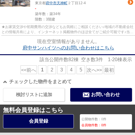
東京都
府中市
天神町
２丁目12-4
-
築年数：築34年
階数：3階建
★お家賃交渉や初期費用の交渉などもお気軽にご相談ください♪地域の不動産会社
との情報共有により、インターネット掲載物件のほぼ全てがご紹介可能です♪当店
は京王線府中駅徒歩３０秒☆...
現在空室情報がありません。
府中サンハイツへのお問い合わせはこちら
該当公開件数
82
棟 空き数
3
件
1-20
棟表示
1
2
3
4
5
<<前へ
次へ>>
最初
チェックした物件をまとめて
検討リストに追加
お問い合わせ
無料会員登録はこちら
公開物件数：
0
件
会員登録
会員物件数：
0
件