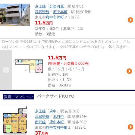
京王線
「
分倍河原
」駅 徒歩5分
武蔵野線
「
府中本町
」駅 徒歩10分
東京都
府中市
片町
２丁目7-1
11.5
万円
築年数：築3年 ｜募集中：
1室
階数：3階建
ローソン府中美好町店まで徒歩5分と近場にコンビニがあるのもポイント。こち
らはマンションタイプになります。令和5年築のコチラの物件は、落ち着きのあ
る室内が魅力的です。こちらは...
11.5
万
円
(管理費・共益費 5,000円)
敷：1ヶ月｜礼：2ヶ月
所在階：1階
間取り：1LDK
面積：36.03㎡
パークサイドKOYO
賃貸｜マンション
京王線
「
府中
」駅 徒歩10分
武蔵野線
「
北府中
」駅 徒歩14分
南武線
「
府中本町
」駅 徒歩20分
東京都
府中市
府中町
１丁目39-1
37
万円