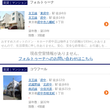
フォルトゥーナ
賃貸｜マンション
京王線
「
東府中
」駅 徒歩6分
京王線
「
府中
」駅 徒歩14分
東京都
府中市
八幡町
３丁目
-
築年数：築19年
階数：3階建
おすすめスポットのドン・キホーテ府中店は物件までの距離が193mしかありま
せんので、生活環境に申し分ありません。安心、安全な鉄骨造に、お引越しをご
検討してみませんか。ゆとりあ...
現在空室情報がありません。
フォルトゥーナへのお問い合わせはこちら
コワフール
賃貸｜マンション
京王線
「
府中
」駅 徒歩12分
武蔵野線
「
北府中
」駅 徒歩8分
南武線
「
分倍河原
」駅 徒歩21分
東京都
府中市
晴見町
１丁目
-
築年数：築32年
階数：4階建