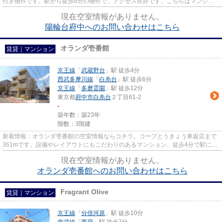
付き物件です。駅から徒歩8分の物件で、アクセス良好です。こちらはマンショ
ンタイプになります。府中市エ...
現在空室情報がありません。
陽輪台府中へのお問い合わせはこちら
オランダ壱番館
賃貸｜マンション
京王線
「
武蔵野台
」駅 徒歩4分
西武多摩川線
「
白糸台
」駅 徒歩6分
京王線
「
多磨霊園
」駅 徒歩12分
東京都
府中市
白糸台
２丁目61-2
-
築年数：築23年
階数：3階建
新着情報：オランダ壱番館の空室情報ならコチラ。コープとうきょう車返店まで
361mです。設備やレイアウトにもこだわりのあるマンション。徒歩4分で駅にア
クセス可能な、魅力的な駅近物...
現在空室情報がありません。
オランダ壱番館へのお問い合わせはこちら
Fragrant Olive
賃貸｜マンション
京王線
「
分倍河原
」駅 徒歩10分