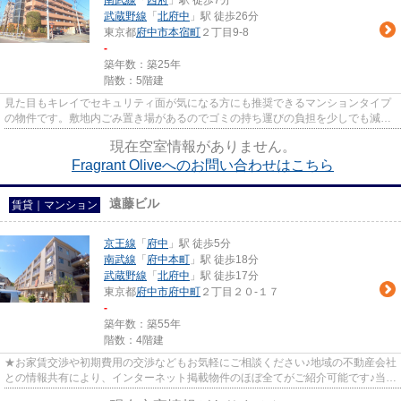
南武線
「
西府
」駅 徒歩7分
武蔵野線
「
北府中
」駅 徒歩26分
東京都
府中市
本宿町
２丁目9-8
-
築年数：築25年
階数：5階建
見た目もキレイでセキュリティ面が気になる方にも推奨できるマンションタイプ
の物件です。敷地内ごみ置き場があるのでゴミの持ち運びの負担を少しでも減ら
すことができます。便利で快...
現在空室情報がありません。
Fragrant Oliveへのお問い合わせはこちら
遠藤ビル
賃貸｜マンション
京王線
「
府中
」駅 徒歩5分
南武線
「
府中本町
」駅 徒歩18分
武蔵野線
「
北府中
」駅 徒歩17分
東京都
府中市
府中町
２丁目２０-１７
-
築年数：築55年
階数：4階建
★お家賃交渉や初期費用の交渉などもお気軽にご相談ください♪地域の不動産会社
との情報共有により、インターネット掲載物件のほぼ全てがご紹介可能です♪当店
は京王線府中駅徒歩３０秒☆...