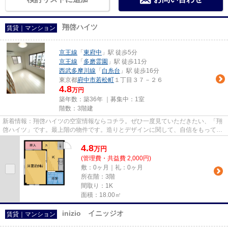
翔啓ハイツ
賃貸｜マンション
京王線
「
東府中
」駅 徒歩5分
京王線
「
多磨霊園
」駅 徒歩11分
西武多摩川線
「
白糸台
」駅 徒歩16分
東京都
府中市
若松町
１丁目３７－２６
4.8
万円
築年数：築36年 ｜募集中：
1室
階数：3階建
新着情報：翔啓ハイツの空室情報ならコチラ。ぜひ一度見ていただきたい、「翔
啓ハイツ」です。最上階の物件です。造りとデザインに関して、自信をもって情
報を提供できるマンションで...
4.8
万
円
(管理費・共益費 2,000円)
敷：0ヶ月｜礼：0ヶ月
所在階：3階
間取り：1K
面積：18.00㎡
inizio イニッジオ
賃貸｜マンション