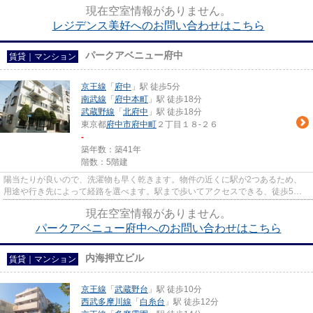
ら物件をお探しになる方は、LIXI...
現在空室情報がありません。
レジデンス美好へのお問い合わせはこちら
パークアベニュー府中
賃貸｜マンション
京王線
「
府中
」駅 徒歩5分
南武線
「
府中本町
」駅 徒歩18分
武蔵野線
「
北府中
」駅 徒歩18分
東京都
府中市
府中町
２丁目１８-２６
-
築年数：築41年
階数：5階建
陽当たりが良いので、洗濯物も早く乾きます。物件の近くに駅が2つあるため、
用途や行き先によって経路を選べます。駅まで歩いてアクセスできる、徒歩5分
の距離に立地する物件です。外...
現在空室情報がありません。
パークアベニュー府中へのお問い合わせはこちら
内海押立ビル
賃貸｜マンション
京王線
「
武蔵野台
」駅 徒歩10分
西武多摩川線
「
白糸台
」駅 徒歩12分