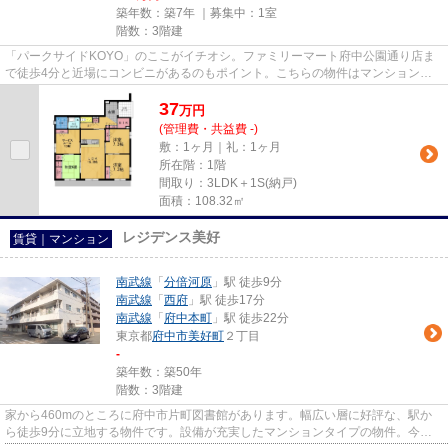
築年数：築7年 ｜募集中：
1室
階数：3階建
「パークサイドKOYO」のここがイチオシ。ファミリーマート府中公園通り店ま
で徒歩4分と近場にコンビニがあるのもポイント。こちらの物件はマンションで
す。しっかりとした造りが自慢の...
37
万
円
(管理費・共益費 -)
敷：1ヶ月｜礼：1ヶ月
所在階：1階
間取り：3LDK＋1S(納戸)
面積：108.32㎡
レジデンス美好
賃貸｜マンション
南武線
「
分倍河原
」駅 徒歩9分
南武線
「
西府
」駅 徒歩17分
南武線
「
府中本町
」駅 徒歩22分
東京都
府中市
美好町
２丁目
-
築年数：築50年
階数：3階建
家から460mのところに府中市片町図書館があります。幅広い層に好評な、駅か
ら徒歩9分に立地する物件です。設備が充実したマンションタイプの物件。今か