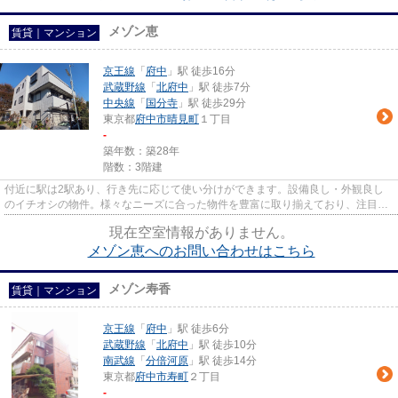
メゾン恵
賃貸｜マンション
京王線
「
府中
」駅 徒歩16分
武蔵野線
「
北府中
」駅 徒歩7分
中央線
「
国分寺
」駅 徒歩29分
東京都
府中市
晴見町
１丁目
-
築年数：築28年
階数：3階建
付近に駅は2駅あり、行き先に応じて使い分けができます。設備良し・外観良し
のイチオシの物件。様々なニーズに合った物件を豊富に取り揃えており、注目の
府中市や京王線府中付近の物件...
現在空室情報がありません。
メゾン恵へのお問い合わせはこちら
メゾン寿香
賃貸｜マンション
京王線
「
府中
」駅 徒歩6分
武蔵野線
「
北府中
」駅 徒歩10分
南武線
「
分倍河原
」駅 徒歩14分
東京都
府中市
寿町
２丁目
-