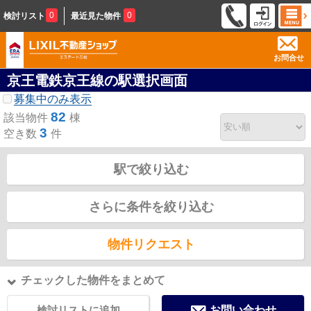
0
0
検討リスト
最近見た物件
お問合せ
京王電鉄京王線の駅選択画面
募集中のみ表示
82
該当物件
棟
3
空き数
件
駅で絞り込む
さらに条件を絞り込む
物件リクエスト
チェックした物件をまとめて
検討リストに追加
お問い合わせ