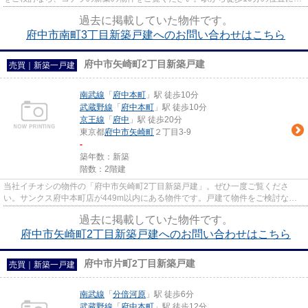
る物件です。府中市エリアで...
過去に掲載していた物件です。
府中市南町3丁目新築戸建へのお問い合わせはこちら
府中市矢崎町2丁目新築戸建
売買｜新築一戸建
南武線
「
府中本町
」駅 徒歩10分
武蔵野線
「
府中本町
」駅 徒歩10分
京王線
「
府中
」駅 徒歩20分
東京都
府中市
矢崎町
２丁目3-9
-
築年数：新築
階数：2階建
当社イチオシの物件の「府中市矢崎町2丁目新築戸建」。ぜひ一度ご覧くださ
い。サンクス府中本町店が449m以内にある物件です。戸建て物件をご検討な
ら、コチラの新築の物件をご覧くださ...
過去に掲載していた物件です。
府中市矢崎町2丁目新築戸建へのお問い合わせはこちら
府中市片町2丁目新築戸建
売買｜新築一戸建
南武線
「
分倍河原
」駅 徒歩6分
武蔵野線
「
府中本町
」駅 徒歩12分