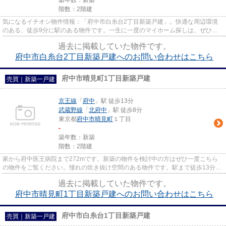
築年数：新築
階数：2階建
気になるイチオシ物件情報：「府中市白糸台2丁目新築戸建」。快適な周辺環境
のある、徒歩9分に駅のある物件です。一生に一度のマイホーム探しは、ぜひ新
築戸建てで。府中市の戸建て探...
過去に掲載していた物件です。
府中市白糸台2丁目新築戸建へのお問い合わせはこちら
府中市晴見町1丁目新築戸建
売買｜新築一戸建
京王線
「
府中
」駅 徒歩13分
武蔵野線
「
北府中
」駅 徒歩8分
東京都
府中市
晴見町
１丁目
-
築年数：新築
階数：2階建
家から府中医王病院まで272mです。新築の物件を検討中の方はぜひ一度こちら
の物件をご覧ください。憧れの吹き抜け空間のある物件です。駅まで徒歩13分の
場所にある物件です。府中市で...
過去に掲載していた物件です。
府中市晴見町1丁目新築戸建へのお問い合わせはこちら
府中市白糸台1丁目新築戸建
売買｜新築一戸建