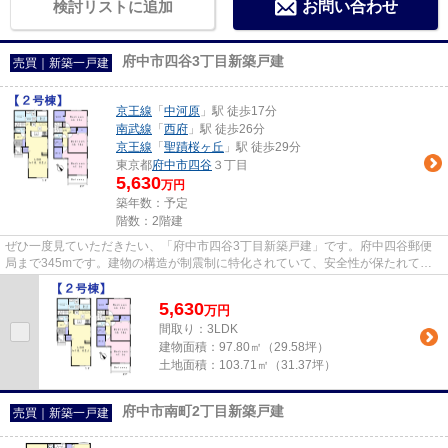
検討リストに追加
お問い合わせ
府中市四谷3丁目新築戸建
売買｜新築一戸建
京王線
「
中河原
」駅 徒歩17分
南武線
「
西府
」駅 徒歩26分
京王線
「
聖蹟桜ヶ丘
」駅 徒歩29分
東京都
府中市
四谷
３丁目
5,630
万円
築年数：予定
階数：2階建
ぜひ一度見ていただきたい、「府中市四谷3丁目新築戸建」です。府中四谷郵便
局まで345mです。建物の構造が制震制に特化されていて、安全性が保たれてい
ます。前面道路6m以上の物件です...
5,630
万
円
間取り：3LDK
建物面積：
97.80㎡（29.58坪）
土地面積：
103.71㎡（31.37坪）
府中市南町2丁目新築戸建
売買｜新築一戸建