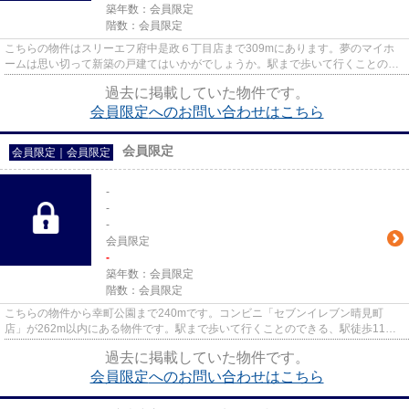
築年数：
会員限定
階数：
会員限定
こちらの物件はスリーエフ府中是政６丁目店まで309mにあります。夢のマイホ
ームは思い切って新築の戸建てはいかがでしょうか。駅まで歩いて行くことので
きる、駅徒歩14分の物件です。...
過去に掲載していた物件です。
会員限定
へのお問い合わせはこちら
会員限定
会員限定
｜
会員限定
-
-
-
会員限定
-
築年数：
会員限定
階数：
会員限定
こちらの物件から幸町公園まで240mです。コンビニ「セブンイレブン晴見町
店」が262m以内にある物件です。駅まで歩いて行くことのできる、駅徒歩11分
の物件です。コチラの物件は、新築...
過去に掲載していた物件です。
会員限定
へのお問い合わせはこちら