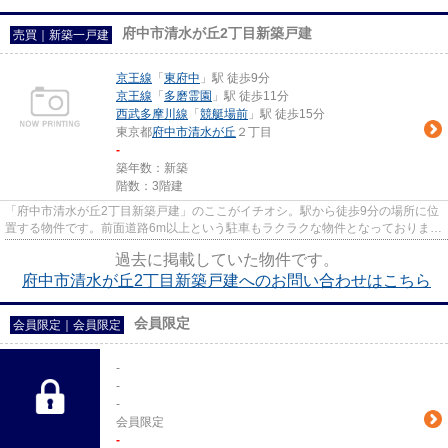
府中市清水が丘2丁目新築戸建
売買｜新築一戸建
京王線
「
東府中
」駅 徒歩9分
京王線
「
多磨霊園
」駅 徒歩11分
西武多摩川線
「
競艇場前
」駅 徒歩15分
東京都
府中市
清水が丘
２丁目
-
築年数：新築
階数：3階建
「府中市清水が丘2丁目新築戸建」のここがイチオシ。駅から徒歩9分の場所に位
置する物件です。前面道路6m以上という駐車もラクラクな物件となっておりま
す。初めてのマイホームに新築...
過去に掲載していた物件です。
府中市清水が丘2丁目新築戸建へのお問い合わせはこちら
会員限定
会員限定
｜
会員限定
-
-
-
会員限定
-