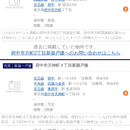
京王線
「
府中
」駅 徒歩12分
東京都
府中市
片町
２丁目
-
築年数：新築
階数：2階建
こだわりポイント満載の府中市片町2丁目新築戸建。府中市片町図書館が家から
273mのところにあります。ゆったりとしたオープン外構のスペースには花や緑
が溢れています。木の温もりも感...
過去に掲載していた物件です。
府中市片町2丁目新築戸建へのお問い合わせはこちら
府中市天神町４丁目新築戸建
売買｜新築一戸建
京王線
「
府中
」駅 バス14分 「法務局」 停歩4分
中央線
「
武蔵小金井
」駅 バス17分 「法務局」 停歩4分
京王線
「
東府中
」駅 徒歩26分
東京都
府中市
天神町
４丁目18－3
-
築年数：予定
階数：2階建
府中市天神町４丁目新築戸建の詳しい情報。便利なスーパー「いなげや府中浅間
町店」まで433mです。内外装共に綺麗な新築戸建ての物件はいかがでしょう
か。点ではなく面で物件を支える...