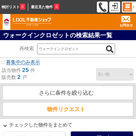
0
0
検討リスト
最近見た物件
お問合せ
ウォークインクロゼットの検索結果一覧
再検索
募集中のみ表示
25
該当物件
件
2
販売数
戸
さらに条件を絞り込む
物件リクエスト
チェックした物件をまとめて