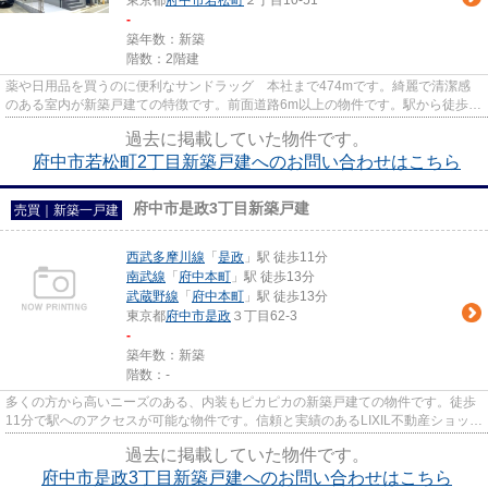
東京都
府中市
若松町
２丁目10-51
-
築年数：新築
階数：2階建
薬や日用品を買うのに便利なサンドラッグ 本社まで474mです。綺麗で清潔感
のある室内が新築戸建ての特徴です。前面道路6m以上の物件です。駅から徒歩7
分圏内に立地しています。一戸建...
過去に掲載していた物件です。
府中市若松町2丁目新築戸建へのお問い合わせはこちら
府中市是政3丁目新築戸建
売買｜新築一戸建
西武多摩川線
「
是政
」駅 徒歩11分
南武線
「
府中本町
」駅 徒歩13分
武蔵野線
「
府中本町
」駅 徒歩13分
東京都
府中市
是政
３丁目62-3
-
築年数：新築
階数：-
多くの方から高いニーズのある、内装もピカピカの新築戸建ての物件です。徒歩
11分で駅へのアクセスが可能な物件です。信頼と実績のあるLIXIL不動産ショップ
エステート三松は、西武多...
過去に掲載していた物件です。
府中市是政3丁目新築戸建へのお問い合わせはこちら