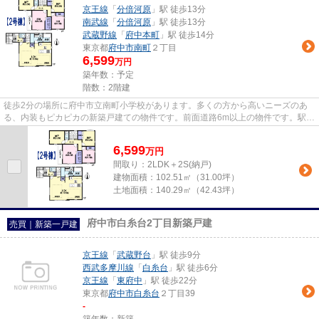
京王線
「
分倍河原
」駅 徒歩13分
南武線
「
分倍河原
」駅 徒歩13分
武蔵野線
「
府中本町
」駅 徒歩14分
東京都
府中市
南町
２丁目
6,599
万円
築年数：予定
階数：2階建
徒歩2分の場所に府中市立南町小学校があります。多くの方から高いニーズのあ
る、内装もピカピカの新築戸建ての物件です。前面道路6m以上の物件です。駅ま
で歩いて13分ほどの物件です。...
6,599
万
円
間取り：2LDK＋2S(納戸)
建物面積：
102.51㎡（31.00坪）
土地面積：
140.29㎡（42.43坪）
府中市白糸台2丁目新築戸建
売買｜新築一戸建
京王線
「
武蔵野台
」駅 徒歩9分
西武多摩川線
「
白糸台
」駅 徒歩6分
京王線
「
東府中
」駅 徒歩22分
東京都
府中市
白糸台
２丁目39
-