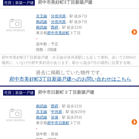
府中市美好町3丁目新築戸建
売買｜新築一戸建
京王線
「
分倍河原
」駅 徒歩7分
南武線
「
分倍河原
」駅 徒歩7分
南武線
「
西府
」駅 徒歩12分
東京都
府中市
美好町
３丁目
-
築年数：予定
階数：2階建
府中市美好町3丁目新築戸建：京王線分倍河原駅にも近くて便利。歩いて238mの
場所に、いなげや府中美好店があります。駅から徒歩7分の場所に位置する物件
です。きれいな物件をお探しの...
過去に掲載していた物件です。
府中市美好町3丁目新築戸建へのお問い合わせはこちら
府中市日新町３丁目新築戸建
売買｜新築一戸建
南武線
「
西府
」駅 徒歩12分
京王線
「
中河原
」駅 徒歩20分
南武線
「
谷保
」駅 徒歩25分
東京都
府中市
日新町
３丁目
-
築年数：新築