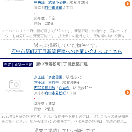
中央線
「
武蔵小金井
」駅 徒歩28分
東京都
府中市
新町
２丁目
-
築年数：予定
階数：2階建
スーパーバリュー府中新町店まで352mです。新築戸建ての物件は、室内のレイ
アウトも自分好みに変更可能です。折上天井の物件なら、圧迫感の無い空間を演
出する事が出来ます。LIXIL不動...
過去に掲載していた物件です。
府中市新町2丁目新築戸建へのお問い合わせはこちら
府中市若松町1丁目新築戸建
売買｜新築一戸建
京王線
「
多磨霊園
」駅 徒歩7分
京王線
「
東府中
」駅 徒歩9分
西武多摩川線
「
白糸台
」駅 徒歩12分
東京都
府中市
若松町
１丁目
-
築年数：新築
階数：2階建
2023年2月築の物件です。きれいな物件をお探しの方は、ぜひこちらの新築物件
をご覧ください。駅から徒歩7分の物件です。ベタ基礎の物件は、地震の揺れや
不同沈下の恐れも少なく安心で...
過去に掲載していた物件です。