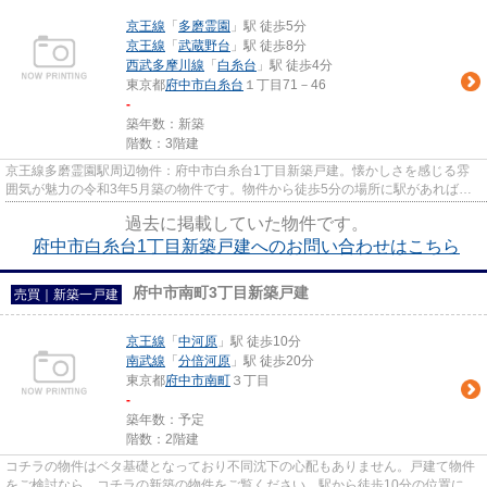
京王線
「
多磨霊園
」駅 徒歩5分
京王線
「
武蔵野台
」駅 徒歩8分
西武多摩川線
「
白糸台
」駅 徒歩4分
東京都
府中市
白糸台
１丁目71－46
-
築年数：新築
階数：3階建
京王線多磨霊園駅周辺物件：府中市白糸台1丁目新築戸建。懐かしさを感じる雰
囲気が魅力の令和3年5月築の物件です。物件から徒歩5分の場所に駅があれば便
利ですね。新築ならではの「新...
過去に掲載していた物件です。
府中市白糸台1丁目新築戸建へのお問い合わせはこちら
府中市南町3丁目新築戸建
売買｜新築一戸建
京王線
「
中河原
」駅 徒歩10分
南武線
「
分倍河原
」駅 徒歩20分
東京都
府中市
南町
３丁目
-
築年数：予定
階数：2階建
コチラの物件はベタ基礎となっており不同沈下の心配もありません。戸建て物件
をご検討なら、コチラの新築の物件をご覧ください。駅から徒歩10分の位置にあ