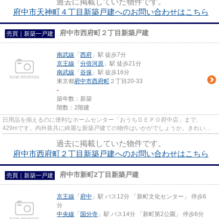
過去に掲載していた物件です。
府中市天神町４丁目新築戸建へのお問い合わせはこちら
府中市西府町２丁目新築戸建
売買｜新築一戸建
南武線
「
西府
」駅 徒歩7分
京王線
「
分倍河原
」駅 徒歩21分
南武線
「
谷保
」駅 徒歩16分
東京都
府中市
西府町
２丁目20-33
-
築年数：新築
階数：2階建
日用品を揃えるのに便利なホームセンター「おうちＤＥＰＯ府中店」まで、
429mです。内外装共に綺麗な新築戸建ての物件はいかがでしょうか。きれいな
物件をお探しの方は、ぜひこちらの...
過去に掲載していた物件です。
府中市西府町２丁目新築戸建へのお問い合わせはこちら
府中市新町2丁目新築戸建
売買｜新築一戸建
京王線
「
府中
」駅 バス12分 「新町文化センター」 停歩6
分
中央線
「
国分寺
」駅 バス14分 「新町第2公園」 停歩6分