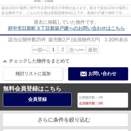
階数：2階建
徒歩14分の場所に府中市立府中第五小学校があります。駅まで徒歩12分の場所に
ある物件です。こちらの土地は前面道路6m以上です。新築の戸建て物件です。初
めて南武線西府近くの物件を...
過去に掲載していた物件です。
府中市日新町３丁目新築戸建へのお問い合わせはこちら
該当公開件数
25
件 販売数
2
戸 (会員物件
3
戸)
1-20
件表示
1
2
<<前へ
次へ>>
最初
チェックした物件をまとめて
検討リストに追加
お問い合わせ
無料会員登録はこちら
公開物件数：
0
件
会員登録
会員物件数：
0
件
さらに条件を絞り込む