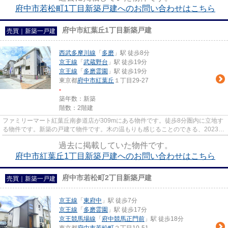
府中市若松町1丁目新築戸建へのお問い合わせはこちら
府中市紅葉丘1丁目新築戸建
売買｜新築一戸建
西武多摩川線
「
多磨
」駅 徒歩8分
京王線
「
武蔵野台
」駅 徒歩19分
京王線
「
多磨霊園
」駅 徒歩19分
東京都
府中市
紅葉丘
１丁目29-27
-
築年数：新築
階数：2階建
ファミリーマート紅葉丘南参道店が309mにある物件です。徒歩8分圏内に立地す
る物件です。新築の戸建て物件です。木の温もりも感じることのできる、2023年
3月築の物件となります。よく...
過去に掲載していた物件です。
府中市紅葉丘1丁目新築戸建へのお問い合わせはこちら
府中市若松町2丁目新築戸建
売買｜新築一戸建
京王線
「
東府中
」駅 徒歩7分
京王線
「
多磨霊園
」駅 徒歩17分
京王競馬場線
「
府中競馬正門前
」駅 徒歩18分