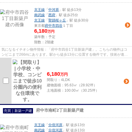
京王線
「
中河原
」駅 徒歩13分
南武線
「
西府
」駅 徒歩25分
京王線
「
聖蹟桜ヶ丘
」駅 徒歩30分
東京都
府中市
四谷
１丁目
6,180
万円
築年数：予定
階数：2階建
気になるイチオシ物件情報：「府中市四谷1丁目新築戸建」。こちらの物件はコ
ンビニまで266mにあります。駅から徒歩13分に位置する物件です。技術が進歩
してきている制震構造で、地震を...
6,180
万
円
間取り：4LDK
建物面積：
95.63㎡（28.92坪）
土地面積：
100.00㎡（30.25坪）
府中市南町2丁目新築戸建
売買｜新築一戸建
京王線
「
分倍河原
」駅 徒歩13分
南武線
「
分倍河原
」駅 徒歩13分