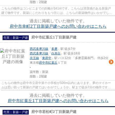
階数：2階建
こちらの物件はコンビニまでの距離が341mです。こちらは清潔感のある新築戸
建て物件です。新築にこだわりをもつ方には、こちらの新築物件はいかがでしょ
うか。駅まで徒歩15分と少し離...
過去に掲載していた物件です。
府中市幸町2丁目新築戸建へのお問い合わせはこちら
府中市紅葉丘1丁目新築戸建
売買｜新築一戸建
西武多摩川線
「
多磨
」駅 徒歩7分
西武多摩川線
「
白糸台
」駅 徒歩18分
京王線
「
東府中
」駅 バス12分 「多磨霊園表門」 停歩2分
東京都
府中市
紅葉丘
１丁目
-
築年数：新築
階数：2階建
こちらの物件は府中市立府中第十小学校が506m以内にあります。夢のマイホー
ムは思い切って新築の戸建てはいかがでしょうか。駅まで徒歩7分の物件です。
前面道路6m以上は確保しているの...
過去に掲載していた物件です。
府中市紅葉丘1丁目新築戸建へのお問い合わせはこちら
府中市若松町2丁目新築戸建
売買｜新築一戸建