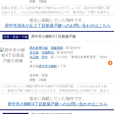
階数：3階建
設備も充実している新築戸建ての物件はいかがでしょうか。徒歩4分の場所に駅
があります。こちらの土地は前面道路6m以上です。魅力的な一戸建てを探すな
ら、LIXIL不動産ショップ エステ...
過去に掲載していた物件です。
府中市清水が丘２丁目新築戸建へのお問い合わせはこちら
府中市小柳町4丁目新築戸建
売買｜新築一戸建
西武多摩川線
「
競艇場前
」駅 徒歩5分
京王線
「
武蔵野台
」駅 徒歩18分
京王線
「
府中
」駅 バス13分 「東電北多摩変電所」 停歩4
分
東京都
府中市
小柳町
４丁目
-
築年数：新築
階数：2階建
こだわりポイント満載の府中市小柳町4丁目新築戸建。こだわりのある方も多
い、新築の戸建て物件となっております。前面道路6m以上の物件です。駅まで徒
歩5分なので、移動時間を短縮で...
過去に掲載していた物件です。
府中市小柳町4丁目新築戸建へのお問い合わせはこちら