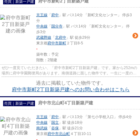
府中市新町2丁目新築戸建
売買｜新築一戸建
京王線
「
府中
」駅 バス14分 「新町文化センター」 停歩3
分
中央線
「
国分寺
」駅 バス14分 「新町文化センター」 停
歩3分
武蔵野線
「
北府中
」駅 徒歩29分
東京都
府中市
新町
２丁目8-5
-
築年数：予定
階数：2階建
ぜひ一度見ていただきたい、「府中市新町2丁目新築戸建」です。家から252mの
場所に府中学園郵便局があります。南側道路に面した物件です。一生に一度のマ
イホーム探しは、ぜひ新築戸建...
過去に掲載していた物件です。
府中市新町2丁目新築戸建へのお問い合わせはこちら
府中市北山町4丁目新築戸建
売買｜新築一戸建
京王線
「
府中
」駅 バス13分 「第七小学校入口」 停歩4分
中央線
「
国立
」駅 徒歩18分
南武線
「
谷保
」駅 徒歩21分
東京都
府中市
北山町
４丁目10-11
-