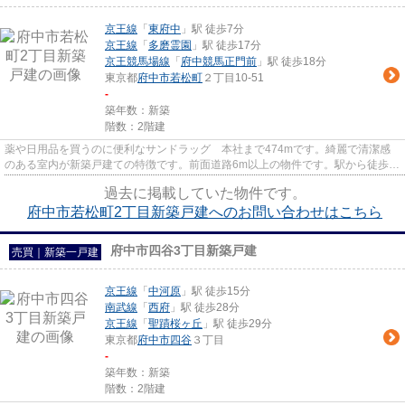
京王線
「
東府中
」駅 徒歩7分
京王線
「
多磨霊園
」駅 徒歩17分
京王競馬場線
「
府中競馬正門前
」駅 徒歩18分
東京都
府中市
若松町
２丁目10-51
-
築年数：新築
階数：2階建
薬や日用品を買うのに便利なサンドラッグ 本社まで474mです。綺麗で清潔感
のある室内が新築戸建ての特徴です。前面道路6m以上の物件です。駅から徒歩7
分圏内に立地しています。一戸建...
過去に掲載していた物件です。
府中市若松町2丁目新築戸建へのお問い合わせはこちら
府中市四谷3丁目新築戸建
売買｜新築一戸建
京王線
「
中河原
」駅 徒歩15分
南武線
「
西府
」駅 徒歩28分
京王線
「
聖蹟桜ヶ丘
」駅 徒歩29分
東京都
府中市
四谷
３丁目
-
築年数：新築
階数：2階建