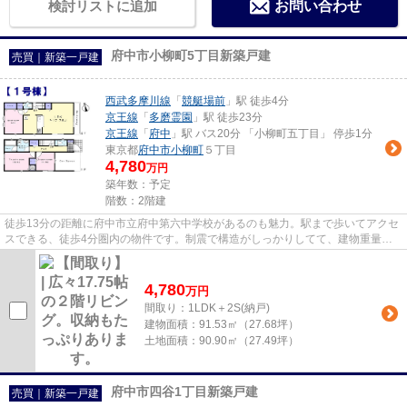
検討リストに追加
お問い合わせ
府中市小柳町5丁目新築戸建
売買｜新築一戸建
西武多摩川線
「
競艇場前
」駅 徒歩4分
京王線
「
多磨霊園
」駅 徒歩23分
京王線
「
府中
」駅 バス20分 「小柳町五丁目」 停歩1分
東京都
府中市
小柳町
５丁目
4,780
万円
築年数：予定
階数：2階建
徒歩13分の距離に府中市立府中第六中学校があるのも魅力。駅まで歩いてアクセ
スできる、徒歩4分圏内の物件です。制震で構造がしっかりしてて、建物重量を
支えも頑丈です。新築戸建ての...
4,780
万
円
間取り：1LDK＋2S(納戸)
建物面積：
91.53㎡（27.68坪）
土地面積：
90.90㎡（27.49坪）
府中市四谷1丁目新築戸建
売買｜新築一戸建