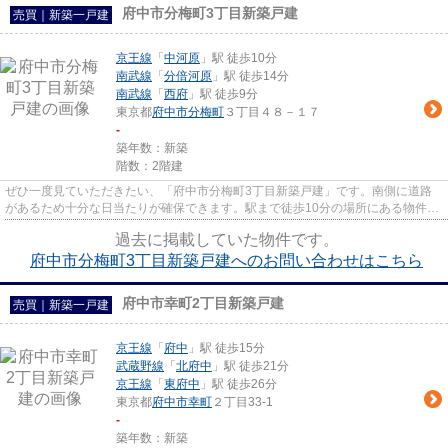
府中市分梅町3丁目新築戸建
売買｜新築一戸建
京王線
「
中河原
」駅 徒歩10分
南武線
「
分倍河原
」駅 徒歩14分
南武線
「
西府
」駅 徒歩9分
東京都
府中市
分梅町
３丁目４８－１７
-
築年数：新築
階数：2階建
ぜひ一度見ていただきたい、「府中市分梅町3丁目新築戸建」です。南側に道路
があるため十分な日当たりが確保できます。駅まで徒歩10分の場所にある物件で
す。令和4年11月築の物件で、...
過去に掲載していた物件です。
府中市分梅町3丁目新築戸建へのお問い合わせはこちら
府中市幸町2丁目新築戸建
売買｜新築一戸建
京王線
「
府中
」駅 徒歩15分
武蔵野線
「
北府中
」駅 徒歩21分
京王線
「
東府中
」駅 徒歩26分
東京都
府中市
幸町
２丁目33-1
-
築年数：新築