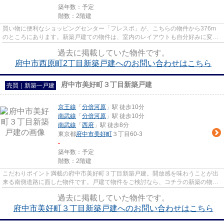
築年数：予定
階数：2階建
買い物に便利なショッピングセンター「フレスポ」が、こちらの物件から376m
のところにあります。新築戸建ての物件は、室内のレイアウトも自分好みに変更
可能です。府中市で物件をお探...
過去に掲載していた物件です。
府中市西原町2丁目新築戸建へのお問い合わせはこちら
府中市美好町３丁目新築戸建
売買｜新築一戸建
京王線
「
分倍河原
」駅 徒歩10分
南武線
「
分倍河原
」駅 徒歩10分
南武線
「
西府
」駅 徒歩8分
東京都
府中市
美好町
３丁目60-3
-
築年数：予定
階数：2階建
こだわりポイント満載の府中市美好町３丁目新築戸建。開放感を味わうことが出
来る南側道路に面した物件です。戸建て物件をご検討なら、コチラの新築の物件
をご覧ください。駅から徒歩1...
過去に掲載していた物件です。
府中市美好町３丁目新築戸建へのお問い合わせはこちら