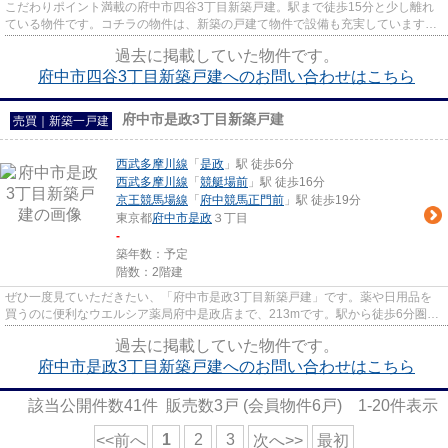
こだわりポイント満載の府中市四谷3丁目新築戸建。駅まで徒歩15分と少し離れ
ている物件です。コチラの物件は、新築の戸建て物件で設備も充実しています。
心地いい空間のある一戸建てを...
過去に掲載していた物件です。
府中市四谷3丁目新築戸建へのお問い合わせはこちら
府中市是政3丁目新築戸建
売買｜新築一戸建
西武多摩川線
「
是政
」駅 徒歩6分
西武多摩川線
「
競艇場前
」駅 徒歩16分
京王競馬場線
「
府中競馬正門前
」駅 徒歩19分
東京都
府中市
是政
３丁目
-
築年数：予定
階数：2階建
ぜひ一度見ていただきたい、「府中市是政3丁目新築戸建」です。薬や日用品を
買うのに便利なウエルシア薬局府中是政店まで、213mです。駅から徒歩6分圏内
に位置する物件です。南側に道...
過去に掲載していた物件です。
府中市是政3丁目新築戸建へのお問い合わせはこちら
該当公開件数
41
件 販売数
3
戸 (会員物件
6
戸)
1-20
件表示
1
2
3
<<前へ
次へ>>
最初