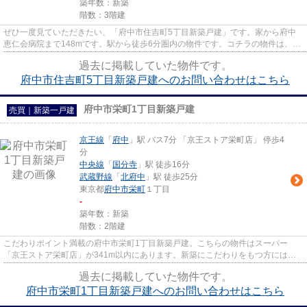
築年数：新築
階数：3階建
ぜひ一度見ていただきたい、「府中市住吉町5丁目新築戸建」です。家から府中
恵仁会病院まで148mです。駅から徒歩6分圏内の物件です。コチラの物件は、新
築の戸建て物件で設備も充実し...
過去に掲載していた物件です。
府中市住吉町5丁目新築戸建へのお問い合わせはこちら
府中市栄町1丁目新築戸建
売買｜新築一戸建
京王線
「
府中
」駅 バス7分 「京王ストア栄町店」 停歩4
分
中央線
「
国分寺
」駅 徒歩16分
武蔵野線
「
北府中
」駅 徒歩25分
東京都
府中市
栄町
１丁目
-
築年数：新築
階数：2階建
こだわりポイント満載の府中市栄町1丁目新築戸建。こちらの物件はスーパー
「京王ストア栄町店」が341m以内にあります。新築にこだわりをもつ方には、
こちらの新築物件はいかがでしょう...
過去に掲載していた物件です。
府中市栄町1丁目新築戸建へのお問い合わせはこちら