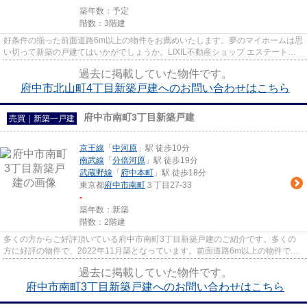
築年数：予定
階数：3階建
好条件の揃った前面道路6m以上の物件をお薦めいたします。夢のマイホームは思
い切って新築の戸建てはいかがでしょうか。LIXIL不動産ショップ エステート三
松のスタッフが不動産購入の...
過去に掲載していた物件です。
府中市北山町4丁目新築戸建へのお問い合わせはこちら
府中市南町3丁目新築戸建
売買｜新築一戸建
京王線
「
中河原
」駅 徒歩10分
南武線
「
分倍河原
」駅 徒歩19分
武蔵野線
「
府中本町
」駅 徒歩18分
東京都
府中市
南町
３丁目27-33
-
築年数：新築
階数：2階建
多くの方からご好評頂いている府中市南町3丁目新築戸建のご紹介です。多くの
方に好評の物件で、2022年11月築となっています。前面道路6m以上の物件で
す。新築戸建ての物件は、室内のレ...
過去に掲載していた物件です。
府中市南町3丁目新築戸建へのお問い合わせはこちら