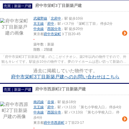
府中市栄町3丁目新築戸建
売買｜新築一戸建
武蔵野線
「
北府中
」駅 徒歩10分
京王線
「
府中
」駅 バス7分 「栄町三丁目」 停歩2分
中央線
「
西国分寺
」駅 徒歩20分
東京都
府中市
栄町
３丁目20-45
-
築年数：新築
階数：2階建
「府中市栄町3丁目新築戸建」のここがイチオシ。築2年以内の物件ですので、外
観もキレイです。駅徒歩10分の物件です。夢のマイホームは思い切って新築の戸
建てはいかがでしょうか。思...
過去に掲載していた物件です。
府中市栄町3丁目新築戸建へのお問い合わせはこちら
府中市西原町2丁目新築戸建
売買｜新築一戸建
南武線
「
谷保
」駅 徒歩18分
京王線
「
府中
」駅 バス11分 「第七小学校入口」 停歩4分
中央線
「
西国分寺
」駅 バス13分 「第七小学校入口」 停
歩4分
東京都
府中市
西原町
２丁目23-17
-