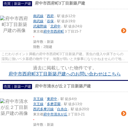
府中市西府町3丁目新築戸建
売買｜新築一戸建
南武線
「
西府
」駅 徒歩12分
南武線
「
谷保
」駅 徒歩19分
武蔵野線
「
北府中
」駅 徒歩24分
東京都
府中市
西府町
３丁目15-7
-
築年数：新築
階数：2階建
こだわりポイント満載の府中市西府町3丁目新築戸建。害虫の侵入や床下からの
湿気に強いベタ基礎の物件です。地盤が弱いと大惨事になりかねませんので地盤
調査はとても大切です。多くの...
過去に掲載していた物件です。
府中市西府町3丁目新築戸建へのお問い合わせはこちら
府中市清水が丘２丁目新築戸建
売買｜新築一戸建
京王線
「
東府中
」駅 徒歩4分
京王線
「
多磨霊園
」駅 徒歩13分
西武多摩川線
「
白糸台
」駅 徒歩20分
東京都
府中市
清水が丘
２丁目3-21
-
築年数：新築