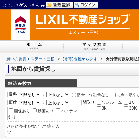
ようこそ
ゲスト
さん
府中の賃貸エステート三松
>
(賃貸)地図から探す
>
★分倍河原駅周辺
地図から賃貸探し
賃料
～
敷金・保証金なし
礼金・敷引
面積
間取り
ワンルーム
1K
～
3K
3DK
画像あり
動画あり
パノラマ
あり
さらに条件を指定して絞り込
む