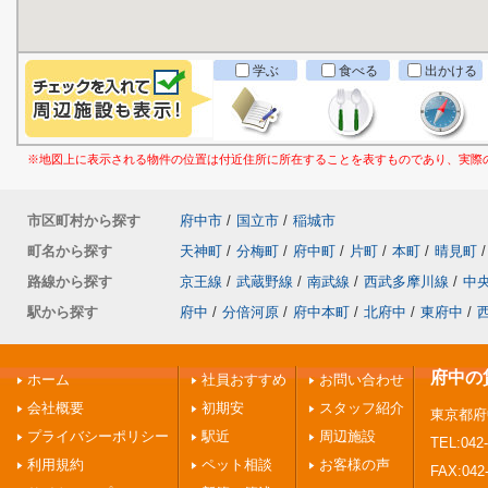
学ぶ
食べる
出かける
※地図上に表示される物件の位置は付近住所に所在することを表すものであり、実際
市区町村から探す
府中市
/
国立市
/
稲城市
町名から探す
天神町
/
分梅町
/
府中町
/
片町
/
本町
/
晴見町
/
路線から探す
京王線
/
武蔵野線
/
南武線
/
西武多摩川線
/
中
駅から探す
府中
/
分倍河原
/
府中本町
/
北府中
/
東府中
/
府中の
ホーム
社員おすすめ
お問い合わせ
会社概要
初期安
スタッフ紹介
東京都府
プライバシーポリシー
駅近
周辺施設
TEL:042-
利用規約
ペット相談
お客様の声
FAX:042