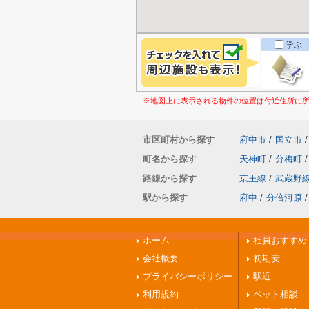
学ぶ
※地図上に表示される物件の位置は付近住所に
市区町村から探す
府中市
/
国立市
/
町名から探す
天神町
/
分梅町
/
路線から探す
京王線
/
武蔵野
駅から探す
府中
/
分倍河原
/
ホーム
社員おすすめ
会社概要
初期安
プライバシーポリシー
駅近
利用規約
ペット相談