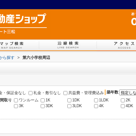
図から探す
>
第六小学校周辺
築年数
金・保証金なし
礼金・敷引なし
共益費・管理費込み
間取り
ワンルーム
1K
1DK
1LDK
2K
3K
3DK
3LDK
4K
4DK