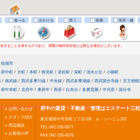
食べる
出かける
買う
医療
美容・健
康
所在することを表すものであり、実際の物件所在地とは異なる場合がございます。
稲城市
府中町
/
片町
/
本町
/
晴見町
/
若松町
/
栄町
/
清水が丘
/
小柳町
線
/
南武線
/
西武多摩川線
/
中央線
/
西武多摩湖線
/
西武国分寺線
/
京王相模
府中本町
/
北府中
/
東府中
/
西府
/
白糸台
/
多磨霊園
/
中河原
/
国分寺
府中の賃貸・不動産・管理はエステート三
お問い合わせ
スタッフ紹介
東京都府中市宮町１丁目100 ル・シーニュ102
周辺施設
TEL:042-335-0077
お客様の声
FAX:042-335-0076