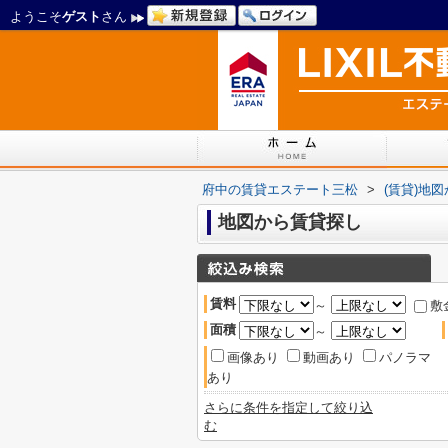
ようこそ
ゲスト
さん
府中の賃貸エステート三松
>
(賃貸)地
地図から賃貸探し
賃料
～
敷
面積
～
画像あり
動画あり
パノラマ
あり
さらに条件を指定して絞り込
む