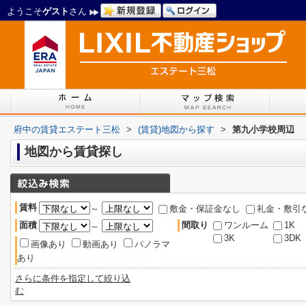
ようこそ
ゲスト
さん
府中の賃貸エステート三松
>
(賃貸)地図から探す
>
第九小学校周辺
地図から賃貸探し
賃料
～
敷金・保証金なし
礼金・敷引
面積
間取り
ワンルーム
1K
～
3K
3DK
画像あり
動画あり
パノラマ
あり
さらに条件を指定して絞り込
む