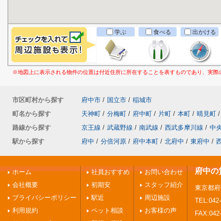
学ぶ
食べる
出かける
※地図上に表示される物件の位置は付近住所に所在することを表すものであり、実際
市区町村から探す
府中市
/
国立市
/
稲城市
町名から探す
天神町
/
分梅町
/
府中町
/
片町
/
本町
/
晴見町
/
路線から探す
京王線
/
武蔵野線
/
南武線
/
西武多摩川線
/
中
駅から探す
府中
/
分倍河原
/
府中本町
/
北府中
/
東府中
/
府中の
ホーム
社員おすすめ
お問い合わせ
会社概要
初期安
スタッフ紹介
東京都府
プライバシーポリシー
駅近
周辺施設
TEL:042-
利用規約
ペット相談
お客様の声
FAX:042