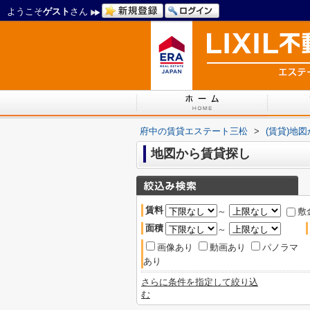
ようこそ
ゲスト
さん
府中の賃貸エステート三松
>
(賃貸)地
地図から賃貸探し
賃料
～
敷
面積
～
画像あり
動画あり
パノラマ
あり
さらに条件を指定して絞り込
む