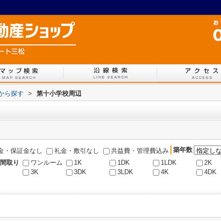
図から探す
>
第十小学校周辺
築年数
金・保証金なし
礼金・敷引なし
共益費・管理費込み
間取り
ワンルーム
1K
1DK
1LDK
2K
3K
3DK
3LDK
4K
4DK