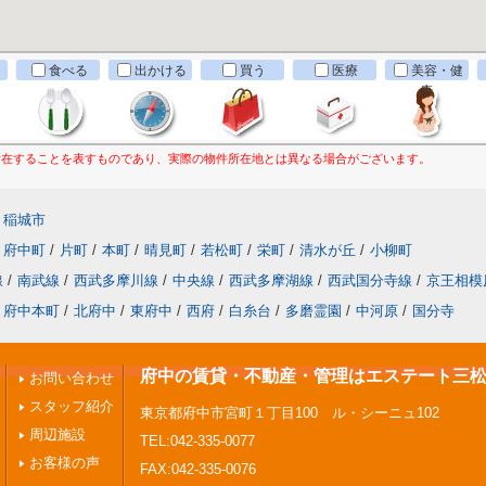
食べる
出かける
買う
医療
美容・健
康
所在することを表すものであり、実際の物件所在地とは異なる場合がございます。
稲城市
府中町
/
片町
/
本町
/
晴見町
/
若松町
/
栄町
/
清水が丘
/
小柳町
線
/
南武線
/
西武多摩川線
/
中央線
/
西武多摩湖線
/
西武国分寺線
/
京王相模
府中本町
/
北府中
/
東府中
/
西府
/
白糸台
/
多磨霊園
/
中河原
/
国分寺
府中の賃貸・不動産・管理はエステート三
お問い合わせ
スタッフ紹介
東京都府中市宮町１丁目100 ル・シーニュ102
周辺施設
TEL:042-335-0077
お客様の声
FAX:042-335-0076