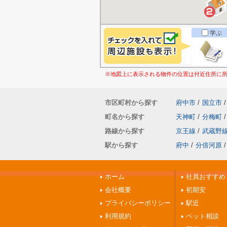
学ぶ
※地図上に表示される物件の位置は付近住所に
市区町村から探す
府中市
/
国立市
/
町名から探す
天神町
/
分梅町
/
路線から探す
京王線
/
武蔵野
駅から探す
府中
/
分倍河原
/
ホーム
社員おすすめ
会社概要
初期安
プライバシーポリシー
駅近
利用規約
ペット相談