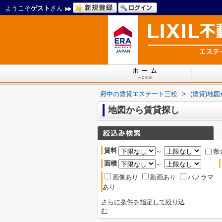
ようこそ
ゲスト
さん
府中の賃貸エステート三松
>
(賃貸)地
地図から賃貸探し
賃料
～
敷
面積
～
画像あり
動画あり
パノラマ
あり
さらに条件を指定して絞り込
む