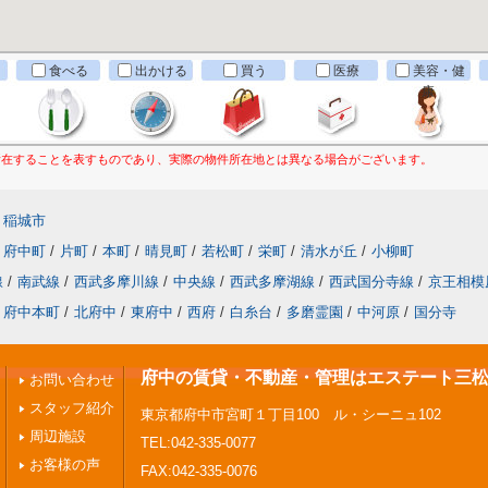
食べる
出かける
買う
医療
美容・健
康
所在することを表すものであり、実際の物件所在地とは異なる場合がございます。
稲城市
府中町
/
片町
/
本町
/
晴見町
/
若松町
/
栄町
/
清水が丘
/
小柳町
線
/
南武線
/
西武多摩川線
/
中央線
/
西武多摩湖線
/
西武国分寺線
/
京王相模
府中本町
/
北府中
/
東府中
/
西府
/
白糸台
/
多磨霊園
/
中河原
/
国分寺
府中の賃貸・不動産・管理はエステート三
お問い合わせ
スタッフ紹介
東京都府中市宮町１丁目100 ル・シーニュ102
周辺施設
TEL:042-335-0077
お客様の声
FAX:042-335-0076