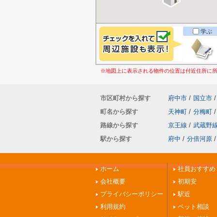
学ぶ
※地図上に表示される物件の位置は付近住所に
市区町村から探す
府中市
/
国立市
/
町名から探す
天神町
/
分梅町
/
路線から探す
京王線
/
武蔵野
駅から探す
府中
/
分倍河原
/
ホーム
社員おすすめ
会社概要
初期安
プライバシーポリシー
駅近
利用規約
ペット相談