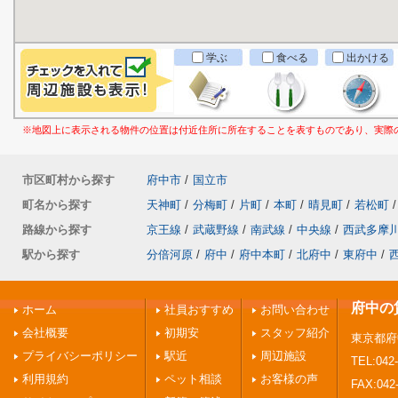
学ぶ
食べる
出かける
※地図上に表示される物件の位置は付近住所に所在することを表すものであり、実際
市区町村から探す
府中市
/
国立市
町名から探す
天神町
/
分梅町
/
片町
/
本町
/
晴見町
/
若松町
/
路線から探す
京王線
/
武蔵野線
/
南武線
/
中央線
/
西武多摩
駅から探す
分倍河原
/
府中
/
府中本町
/
北府中
/
東府中
/
府中の
ホーム
社員おすすめ
お問い合わせ
会社概要
初期安
スタッフ紹介
東京都府
プライバシーポリシー
駅近
周辺施設
TEL:042-
利用規約
ペット相談
お客様の声
FAX:042