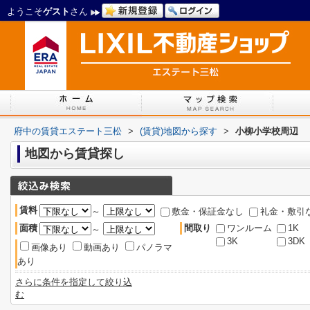
ようこそ
ゲスト
さん
府中の賃貸エステート三松
>
(賃貸)地図から探す
>
小柳小学校周辺
地図から賃貸探し
賃料
～
敷金・保証金なし
礼金・敷引
面積
間取り
ワンルーム
1K
～
3K
3DK
画像あり
動画あり
パノラマ
あり
さらに条件を指定して絞り込
む