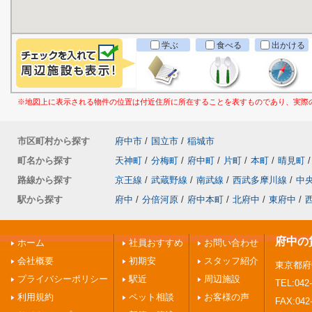
学ぶ
食べる
出かける
※地図上に表示される物件の位置は付近住所に所在することを表すものであり、実際
市区町村から探す
府中市
/
国立市
/
稲城市
町名から探す
天神町
/
分梅町
/
府中町
/
片町
/
本町
/
晴見町
/
路線から探す
京王線
/
武蔵野線
/
南武線
/
西武多摩川線
/
中
駅から探す
府中
/
分倍河原
/
府中本町
/
北府中
/
東府中
/
府中の
ホーム
社員おすすめ
お問い合わせ
会社概要
初期安
スタッフ紹介
東京都府
プライバシーポリシー
駅近
周辺施設
TEL:042-
利用規約
ペット相談
お客様の声
FAX:042