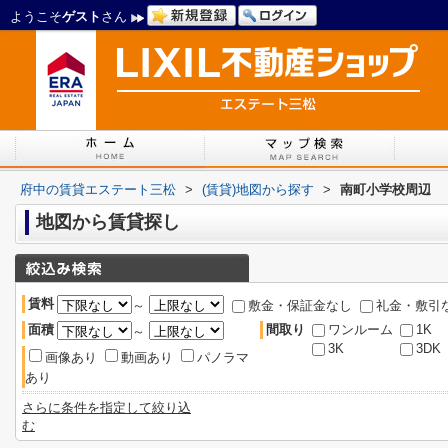
ようこそ
ゲスト
さん
府中の賃貸エステート三松
>
(賃貸)地図から探す
>
南町小学校周辺
地図から賃貸探し
賃料
～
敷金・保証金なし
礼金・敷引
面積
間取り
ワンルーム
1K
～
3K
3DK
画像あり
動画あり
パノラマ
あり
さらに条件を指定して絞り込
む