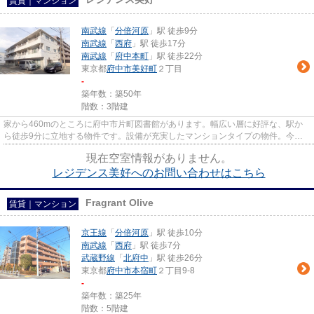
賃貸｜マンション
南武線
「
分倍河原
」駅 徒歩9分
南武線
「
西府
」駅 徒歩17分
南武線
「
府中本町
」駅 徒歩22分
東京都
府中市
美好町
２丁目
-
築年数：築50年
階数：3階建
家から460mのところに府中市片町図書館があります。幅広い層に好評な、駅か
ら徒歩9分に立地する物件です。設備が充実したマンションタイプの物件。今か
ら物件をお探しになる方は、LIXI...
現在空室情報がありません。
レジデンス美好へのお問い合わせはこちら
Fragrant Olive
賃貸｜マンション
京王線
「
分倍河原
」駅 徒歩10分
南武線
「
西府
」駅 徒歩7分
武蔵野線
「
北府中
」駅 徒歩26分
東京都
府中市
本宿町
２丁目9-8
-
築年数：築25年
階数：5階建