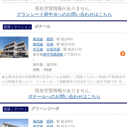
は京王線府中駅徒歩３０秒☆...
現在空室情報がありません。
グランシード府中Ⅲへのお問い合わせはこちら
ボナール
賃貸｜マンション
南武線
「
西府
」駅 徒歩9分
南武線
「
谷保
」駅 徒歩16分
京王線
「
分倍河原
」駅 徒歩17分
東京都
府中市
西府町
２丁目33-1
-
築年数：築33年
階数：3階建
★お家賃交渉や初期費用の交渉などもお気軽にご相談ください♪地域の不動産会社
との情報共有により、インターネット掲載物件のほぼ全てがご紹介可能です♪当店
は京王線府中駅徒歩３０秒☆...
現在空室情報がありません。
ボナールへのお問い合わせはこちら
グリーンコーポ
賃貸｜アパート
南武線
「
西府
」駅 徒歩8分
南武線
「
谷保
」駅 徒歩17分