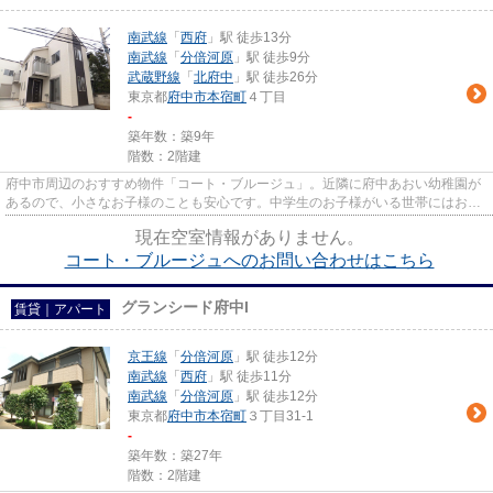
南武線
「
西府
」駅 徒歩13分
南武線
「
分倍河原
」駅 徒歩9分
武蔵野線
「
北府中
」駅 徒歩26分
東京都
府中市
本宿町
４丁目
-
築年数：築9年
階数：2階建
府中市周辺のおすすめ物件「コート・ブルージュ」。近隣に府中あおい幼稚園が
あるので、小さなお子様のことも安心です。中学生のお子様がいる世帯にはおす
すめのポイント。府中市立府...
現在空室情報がありません。
コート・ブルージュへのお問い合わせはこちら
グランシード府中I
賃貸｜アパート
京王線
「
分倍河原
」駅 徒歩12分
南武線
「
西府
」駅 徒歩11分
南武線
「
分倍河原
」駅 徒歩12分
東京都
府中市
本宿町
３丁目31-1
-
築年数：築27年
階数：2階建