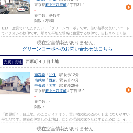
東京都
府中市
西府町
２丁目31-4
-
築年数：築49年
階数：2階建
ぜひ一度見ていただきたい、「グリーンコーポ」です。使い勝手の良いアパート
でイチオシの物件です。駅まで平坦な場所に位置する物件で、自転車をよく使う
方にも嬉しい立地です。アク...
現在空室情報がありません。
グリーンコーポへのお問い合わせはこちら
西原町４丁目土地
売買｜売地
南武線
「
谷保
」駅 徒歩12分
南武線
「
西府
」駅 徒歩23分
中央線
「
国立
」駅 徒歩29分
東京都
府中市
西原町
４丁目15-9
-
築年数：-
階数：-
「西原町４丁目土地」のここがイチオシ。買い物の際の道のりも楽になりやすい
平坦地です。建築条件無しの土地は、自分の理想の家を形にするためには、イチ
オシの条件です。売地をお探...
現在空室情報がありません。