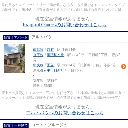
見た目もキレイでセキュリティ面が気になる方にも推奨できるマンションタイプ
の物件です。敷地内ごみ置き場があるのでゴミの持ち運びの負担を少しでも減ら
すことができます。便利で快...
現在空室情報がありません。
Fragrant Oliveへのお問い合わせはこちら
アルトバウ
賃貸｜アパート
南武線
「
西府
」駅 徒歩14分
京王線
「
聖蹟桜ヶ丘
」駅 バス9分 「日新町2丁目」 停歩3
分
中央線
「
国立
」駅 バス14分 「日新町2丁目」 停歩3分
東京都
府中市
日新町
４丁目33-26
-
築年数：築38年
階数：2階建
府中市の賃貸ならエステート三松にお任せ下さい！地域の業者様との情報共有で
インターネット掲載のほぼ全てがご紹介可能です★お気軽にお問い合わせ下さ
い！
現在空室情報がありません。
アルトバウへのお問い合わせはこちら
コート・ブルージュ
賃貸｜一戸建て