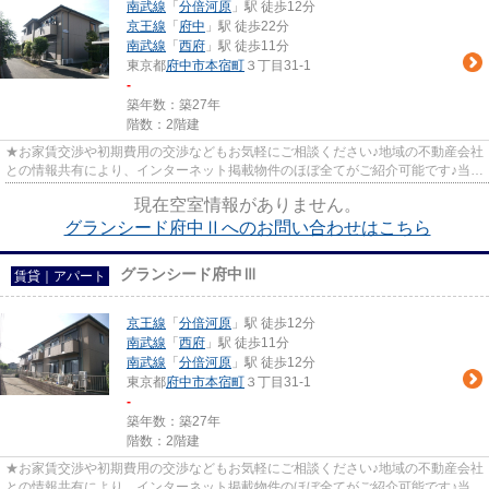
南武線
「
分倍河原
」駅 徒歩12分
京王線
「
府中
」駅 徒歩22分
南武線
「
西府
」駅 徒歩11分
東京都
府中市
本宿町
３丁目31-1
-
築年数：築27年
階数：2階建
★お家賃交渉や初期費用の交渉などもお気軽にご相談ください♪地域の不動産会社
との情報共有により、インターネット掲載物件のほぼ全てがご紹介可能です♪当店
は京王線府中駅徒歩３０秒☆...
現在空室情報がありません。
グランシード府中Ⅱへのお問い合わせはこちら
グランシード府中Ⅲ
賃貸｜アパート
京王線
「
分倍河原
」駅 徒歩12分
南武線
「
西府
」駅 徒歩11分
南武線
「
分倍河原
」駅 徒歩12分
東京都
府中市
本宿町
３丁目31-1
-
築年数：築27年
階数：2階建
★お家賃交渉や初期費用の交渉などもお気軽にご相談ください♪地域の不動産会社
との情報共有により、インターネット掲載物件のほぼ全てがご紹介可能です♪当店