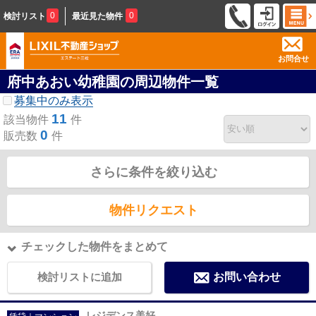
0
0
検討リスト
最近見た物件
お問合せ
府中あおい幼稚園の周辺物件一覧
募集中のみ表示
11
該当物件
件
0
販売数
件
さらに条件を絞り込む
物件リクエスト
チェックした物件をまとめて
検討リストに追加
お問い合わせ
レジデンス美好