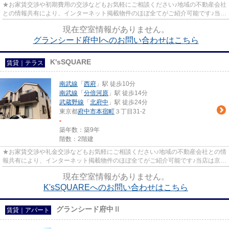
★お家賃交渉や初期費用の交渉などもお気軽にご相談ください♪地域の不動産会社
との情報共有により、インターネット掲載物件のほぼ全てがご紹介可能です♪当店
は京王線府中駅徒歩３０秒☆...
現在空室情報がありません。
グランシード府中Iへのお問い合わせはこちら
K'sSQUARE
賃貸｜テラス
南武線
「
西府
」駅 徒歩10分
南武線
「
分倍河原
」駅 徒歩14分
武蔵野線
「
北府中
」駅 徒歩24分
東京都
府中市
本宿町
３丁目31-2
-
築年数：築9年
階数：2階建
★お家賃交渉や礼金交渉などもお気軽にご相談ください♪地域の不動産会社との情
報共有により、インターネット掲載物件のほぼ全てがご紹介可能です♪当店は京王
線府中駅徒歩３０秒☆京王線...
現在空室情報がありません。
K'sSQUAREへのお問い合わせはこちら
グランシード府中Ⅱ
賃貸｜アパート