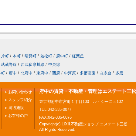
片町
/
本町
/
晴見町
/
若松町
/
府中町
/
紅葉丘
武蔵野線
/
西武多摩川線
/
中央線
本町
/
府中
/
北府中
/
東府中
/
西府
/
中河原
/
多磨霊園
/
白糸台
/
多磨
府中の賃貸・不動産・管理はエステート三
お問い合わせ
スタッフ紹介
東京都府中市宮町１丁目100 ル・シーニュ102
周辺施設
TEL:042-335-0077
お客様の声
FAX:042-335-0076
Copyright(c) LIXIL不動産ショップ エステート三松
All Rights Reserved.