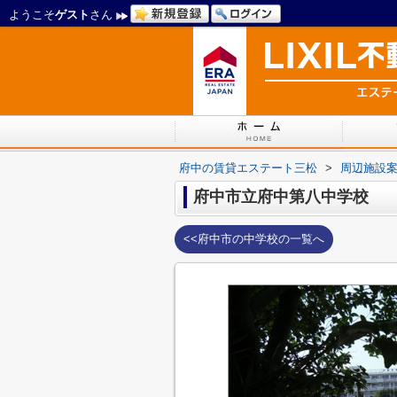
ようこそ
ゲスト
さん
府中の賃貸エステート三松
>
周辺施設
府中市立府中第八中学校
<<府中市の中学校の一覧へ