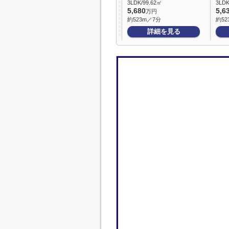
3LDK/99.62㎡
3LDK
5,680
5,6
万円
約523m／7分
約52
詳細を見る