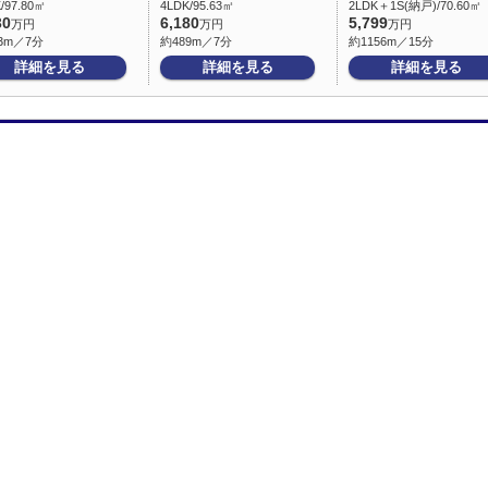
/97.80㎡
4LDK/95.63㎡
2LDK＋1S(納戸)/70.60㎡
30
6,180
5,799
万円
万円
万円
3m／7分
約489m／7分
約1156m／15分
詳細を見る
詳細を見る
詳細を見る