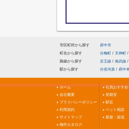
市区町村から探す
府中市
町名から探す
分梅町
/
天神町
/
路線から探す
京王線
/
南武線
/
駅から探す
分倍河原
/
府中
ホーム
社員おすすめ
会社概要
初期安
プライバシーポリシー
駅近
利用規約
ペット相談
サイトマップ
新築・築浅
物件カタログ