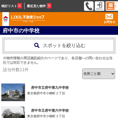
0
0
検討リスト
最近見た物件
お問合せ
府中市の中学校
スポットを絞り込む
※物件情報の周辺施設紹介のページであり、各店舗への問い合わせは当
社では対応できません。
該当件数
11
件
府中市立府中第九中学校
東京都府中市小柳町２丁目
-
府中市立府中第六中学校
東京都府中市小柳町３丁目