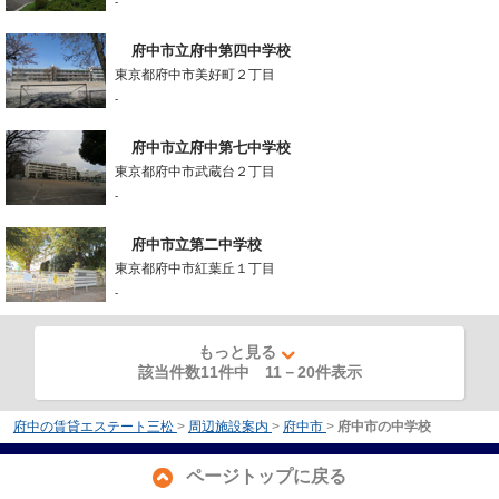
-
府中市立府中第四中学校
東京都府中市美好町２丁目
-
府中市立府中第七中学校
東京都府中市武蔵台２丁目
-
府中市立第二中学校
東京都府中市紅葉丘１丁目
-
もっと見る
該当件数11件中
11
－
20
件表示
府中の賃貸エステート三松
>
周辺施設案内
>
府中市
>
府中市の中学校
ページトップに戻る