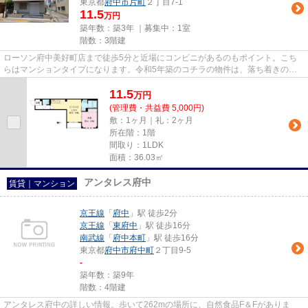
東京都
府中市
片町
２丁目7-1
11.5
万円
築年数：築3年 ｜募集中：
1室
階数：3階建
ローソン府中美好町店まで徒歩5分と近場にコンビニがあるのもポイント。こち
らはマンションタイプになります。令和5年築のコチラの物件は、落ち着きのあ
る室内が魅力的です。こちらは...
11.5
万
円
(管理費・共益費 5,000円)
敷：1ヶ月｜礼：2ヶ月
所在階：1階
間取り：1LDK
面積：36.03㎡
アンタレス府中
賃貸｜マンション
京王線
「
府中
」駅 徒歩2分
京王線
「
東府中
」駅 徒歩16分
南武線
「
府中本町
」駅 徒歩16分
東京都
府中市
府中町
２丁目9-5
-
築年数：築9年
階数：4階建
アンタレス府中の詳しい情報。歩いて262mの場所に、自然食品F＆Fがありま