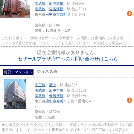
南武線
「
府中本町
」駅 徒歩9分
南武線
「
分倍河原
」駅 徒歩11分
東京都
府中市
宮西町
３丁目８-１
-
築年数：築39年
階数：10階建 地下1階
こだわりポイント満載のセザールプラザ府中。共用部には敷地内ごみ置き場・エ
レベータ2基などが揃っており、とても充実しています。10階建てで街並みにも
馴染んだマンションです。徒歩...
現在空室情報がありません。
セザールプラザ府中へのお問い合わせはこちら
ジュネス寿
賃貸｜マンション
京王線
「
府中
」駅 徒歩3分
南武線
「
府中本町
」駅 徒歩11分
南武線
「
分倍河原
」駅 徒歩14分
東京都
府中市
寿町
２丁目２番地の４７
-
築年数：築32年
階数：8階建
★お家賃交渉や礼金交渉などもお気軽にご相談ください♪地域の不動産会社との情
報共有により、インターネット掲載物件のほぼ全てがご紹介可能です♪当店は京王