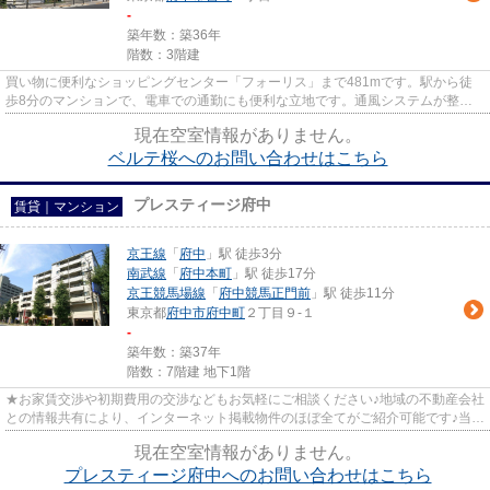
-
築年数：築36年
階数：3階建
買い物に便利なショッピングセンター「フォーリス」まで481mです。駅から徒
歩8分のマンションで、電車での通勤にも便利な立地です。通風システムが整っ
た、住環境の良い安心のマンショ...
現在空室情報がありません。
ベルテ桜へのお問い合わせはこちら
プレスティージ府中
賃貸｜マンション
京王線
「
府中
」駅 徒歩3分
南武線
「
府中本町
」駅 徒歩17分
京王競馬場線
「
府中競馬正門前
」駅 徒歩11分
東京都
府中市
府中町
２丁目９-１
-
築年数：築37年
階数：7階建 地下1階
★お家賃交渉や初期費用の交渉などもお気軽にご相談ください♪地域の不動産会社
との情報共有により、インターネット掲載物件のほぼ全てがご紹介可能です♪当店
は京王線府中駅徒歩３０秒☆...
現在空室情報がありません。
プレスティージ府中へのお問い合わせはこちら