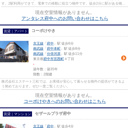
す。2駅利用ができて、電車での移動に役立つ物件です。徒歩2分に駅がある物件
です。LIXIL不動産ショップ エス...
現在空室情報がありません。
アンタレス府中へのお問い合わせはこちら
コーポけやき
賃貸｜アパート
京王線
「
府中
」駅 徒歩6分
南武線
「
府中本町
」駅 徒歩8分
南武線
「
分倍河原
」駅 徒歩11分
東京都
府中市
宮西町
４丁目
-
築年数：築35年
階数：2階建
株式会社エステート三松では、お客様が安心して暮らせる物件の提供ができるよ
う努めております。ぜひ一度ご覧ください。
現在空室情報がありません。
コーポけやきへのお問い合わせはこちら
セザールプラザ府中
賃貸｜マンション
京王線
「
府中
」駅 徒歩4分