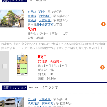
賃貸｜マンション
京王線
「
府中
」駅 徒歩7分
南武線
「
府中本町
」駅 徒歩10分
南武線
「
分倍河原
」駅 徒歩10分
東京都
府中市
宮西町
３丁目
5
万円
築年数：築48年 ｜募集中：
1室
階数：3階建
お家賃交渉や礼金交渉などもお気軽にご相談ください♪地域の不動産会社との情報
共有により、インターネット掲載物件のほぼ全てがご紹介可能です♪当店は京王線
府中駅徒歩３０秒☆京王線・...
5
万
円
(管理費・共益費 -)
敷：1ヶ月｜礼：1ヶ月
所在階：2階
間取り：1K
面積：24.30㎡
inizio イニッジオ
賃貸｜マンション
京王線
「
分倍河原
」駅 徒歩5分
武蔵野線
「
府中本町
」駅 徒歩10分