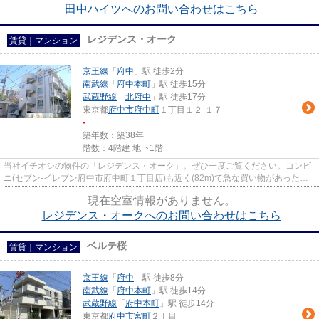
田中ハイツへのお問い合わせはこちら
レジデンス・オーク
賃貸｜マンション
京王線
「
府中
」駅 徒歩2分
南武線
「
府中本町
」駅 徒歩15分
武蔵野線
「
北府中
」駅 徒歩17分
東京都
府中市
府中町
１丁目１２-１７
-
築年数：築38年
階数：4階建 地下1階
当社イチオシの物件の「レジデンス・オーク」。ぜひ一度ご覧ください。コンビ
ニ(セブン-イレブン府中市府中町１丁目店)も近く(82m)て急な買い物があった時
にも便利です。2駅利用できる...
現在空室情報がありません。
レジデンス・オークへのお問い合わせはこちら
ベルテ桜
賃貸｜マンション
京王線
「
府中
」駅 徒歩8分
南武線
「
府中本町
」駅 徒歩14分
武蔵野線
「
府中本町
」駅 徒歩14分
東京都
府中市
宮町
２丁目