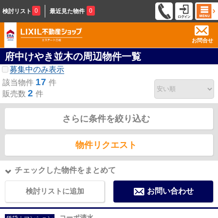
0
0
検討リスト
最近見た物件
お問合せ
府中けやき並木の周辺物件一覧
募集中のみ表示
17
該当物件
件
2
販売数
件
さらに条件を絞り込む
物件リクエスト
チェックした物件をまとめて
検討リストに追加
お問い合わせ
コーポ清水