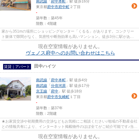
南武線
「
府中本町
」駅 徒歩16分
東京都
府中市
府中町
２丁目
-
築年数：築45年
階数：4階建
家から351mの場所にショッピングセンター「くるる」があります。コンクリー
ト躯体で隙間がなく、気密性や断熱効果も高いマンション。徒歩3分に駅がある
物件となり、生活に不便を感じま...
現在空室情報がありません。
ヴェノス府中へのお問い合わせはこちら
田中ハイツ
賃貸｜アパート
南武線
「
府中本町
」駅 徒歩4分
南武線
「
分倍河原
」駅 徒歩17分
京王線
「
府中
」駅 徒歩18分
東京都
府中市
矢崎町
１丁目
-
築年数：築37年
階数：2階建
★お家賃交渉や初期費用の交渉などもお気軽にご相談ください♪地域の不動産会社
との情報共有により、インターネット掲載物件のほぼ全てがご紹介可能です♪当店
は京王線府中駅徒歩３０秒☆...
現在空室情報がありません。