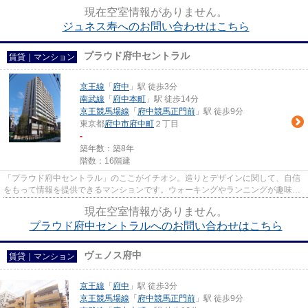
線府中駅徒歩３０秒☆京王線...
現在空室情報がありません。
ジュネス寿へのお問い合わせはこちら
プラウド府中セントラル
賃貸｜マンション
京王線
「
府中
」駅 徒歩3分
南武線
「
府中本町
」駅 徒歩14分
京王競馬場線
「
府中競馬正門前
」駅 徒歩9分
東京都
府中市
府中町
２丁目
-
築年数：築8年
階数：16階建
「プラウド府中セントラル」のここがイチオシ。造りとデザインに関して、自信
をもって情報を提供できるマンションです。ウォーキングやランニングが趣味の
方に住んでもらいたいのが平...
現在空室情報がありません。
プラウド府中セントラルへのお問い合わせはこちら
ヴェノス府中
賃貸｜マンション
京王線
「
府中
」駅 徒歩3分
京王競馬場線
「
府中競馬正門前
」駅 徒歩9分