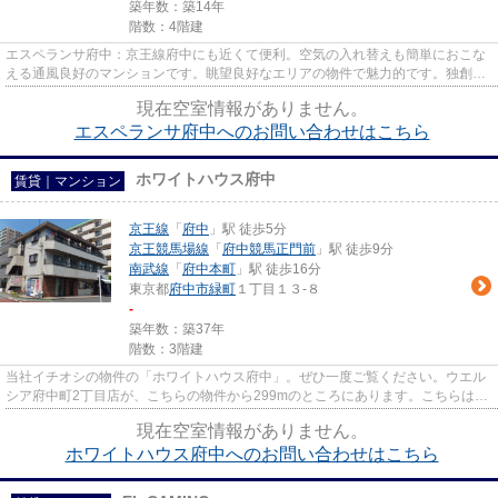
築年数：築14年
階数：4階建
エスペランサ府中：京王線府中にも近くて便利。空気の入れ替えも簡単におこな
える通風良好のマンションです。眺望良好なエリアの物件で魅力的です。独創的
なデザイナーズマンションで...
現在空室情報がありません。
エスペランサ府中へのお問い合わせはこちら
ホワイトハウス府中
賃貸｜マンション
京王線
「
府中
」駅 徒歩5分
京王競馬場線
「
府中競馬正門前
」駅 徒歩9分
南武線
「
府中本町
」駅 徒歩16分
東京都
府中市
緑町
１丁目１３-８
-
築年数：築37年
階数：3階建
当社イチオシの物件の「ホワイトハウス府中」。ぜひ一度ご覧ください。ウエル
シア府中町2丁目店が、こちらの物件から299mのところにあります。こちらはマ
ンションタイプになります。2...
現在空室情報がありません。
ホワイトハウス府中へのお問い合わせはこちら