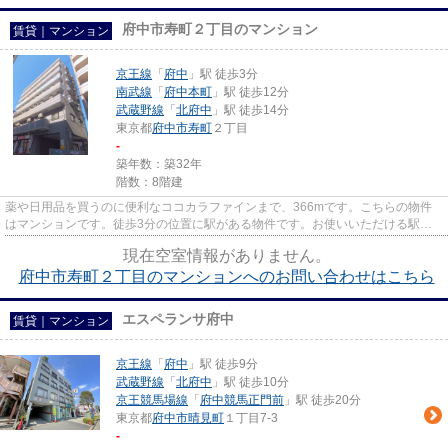
府中市寿町２丁目のマンション
賃貸｜マンション
京王線
「
府中
」駅 徒歩3分
南武線
「
府中本町
」駅 徒歩12分
武蔵野線
「
北府中
」駅 徒歩14分
東京都
府中市
寿町
２丁目
-
築年数：築32年
階数：8階建
薬や日用品を買うのに便利なココカラファインまで、366mです。こちらの物件
はマンションです。徒歩3分の位置に駅がある物件です。お使いいただける駅は2
駅あり、行き先に応じて使い分...
現在空室情報がありません。
府中市寿町２丁目のマンションへのお問い合わせはこちら
エスペランサ府中
賃貸｜マンション
京王線
「
府中
」駅 徒歩9分
武蔵野線
「
北府中
」駅 徒歩10分
京王競馬場線
「
府中競馬正門前
」駅 徒歩20分
東京都
府中市
晴見町
１丁目7-3
-