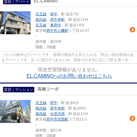
EL.CAMINO
賃貸｜アパート
京王線
「
府中
」駅 徒歩7分
南武線
「
府中本町
」駅 徒歩12分
京王線
「
東府中
」駅 徒歩14分
東京都
府中市
八幡町
１丁目14-37
-
築年数：築20年
階数：3階建
こちらの物件はアパートです。昼間の電気代も抑えられる、明るい室内環境のあ
るアパートです。近くに駅が2つあるため、用途や行き先に応じて駅を選べる物
件です。最上階のアパートです...
現在空室情報がありません。
EL.CAMINOへのお問い合わせはこちら
高橋コーポ
賃貸｜マンション
京王線
「
府中
」駅 徒歩6分
南武線
「
府中本町
」駅 徒歩8分
南武線
「
分倍河原
」駅 徒歩12分
東京都
府中市
宮西町
３丁目21-1
-
築年数：築51年
階数：3階建