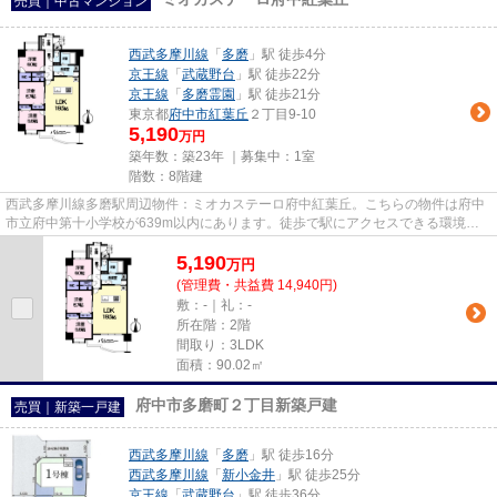
売買｜中古マンション
西武多摩川線
「
多磨
」駅 徒歩4分
京王線
「
武蔵野台
」駅 徒歩22分
京王線
「
多磨霊園
」駅 徒歩21分
東京都
府中市
紅葉丘
２丁目9-10
5,190
万円
築年数：築23年 ｜募集中：
1室
階数：8階建
西武多摩川線多磨駅周辺物件：ミオカステーロ府中紅葉丘。こちらの物件は府中
市立府中第十小学校が639m以内にあります。徒歩で駅にアクセスできる環境が
嬉しい、駅徒歩4分圏内の物件で...
5,190
万
円
(管理費・共益費 14,940円)
敷：-｜礼：-
所在階：2階
間取り：3LDK
面積：90.02㎡
府中市多磨町２丁目新築戸建
売買｜新築一戸建
西武多摩川線
「
多磨
」駅 徒歩16分
西武多摩川線
「
新小金井
」駅 徒歩25分
京王線
「
武蔵野台
」駅 徒歩36分