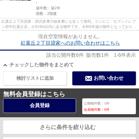
-
築年数：築2年
階数：2階建
紅葉丘２丁目貸家：西武多摩川線多磨にも近くて便利。コンビニ「セブンイレブ
ン府中紅葉丘店」が419m以内にある物件です。令和6年築の物件となっており、
きれいな室内が魅力となってい...
現在空室情報がありません。
紅葉丘２丁目貸家へのお問い合わせはこちら
該当公開件数
6
件 販売数
1
件
1-6
件表示
チェックした物件をまとめて
検討リストに追加
お問い合わせ
無料会員登録はこちら
公開物件数：
0
件
会員登録
会員物件数：
0
件
さらに条件を絞り込む