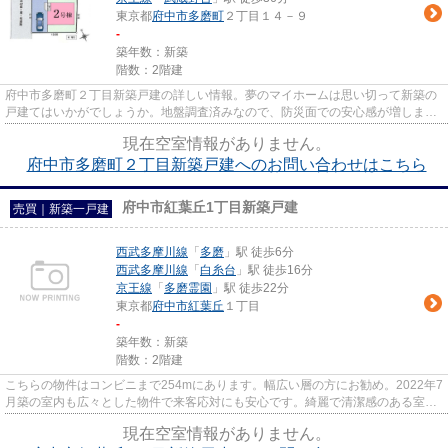
東京都
府中市
多磨町
２丁目１４－９
-
築年数：新築
階数：2階建
府中市多磨町２丁目新築戸建の詳しい情報。夢のマイホームは思い切って新築の
戸建てはいかがでしょうか。地盤調査済みなので、防災面での安心感が増しま
す。ベタ基礎なので床下の湿気...
現在空室情報がありません。
府中市多磨町２丁目新築戸建へのお問い合わせはこちら
府中市紅葉丘1丁目新築戸建
売買｜新築一戸建
西武多摩川線
「
多磨
」駅 徒歩6分
西武多摩川線
「
白糸台
」駅 徒歩16分
京王線
「
多磨霊園
」駅 徒歩22分
東京都
府中市
紅葉丘
１丁目
-
築年数：新築
階数：2階建
こちらの物件はコンビニまで254mにあります。幅広い層の方にお勧め。2022年7
月築の室内も広々とした物件で来客応対にも安心です。綺麗で清潔感のある室内
が新築戸建ての特徴です。駅か...
現在空室情報がありません。