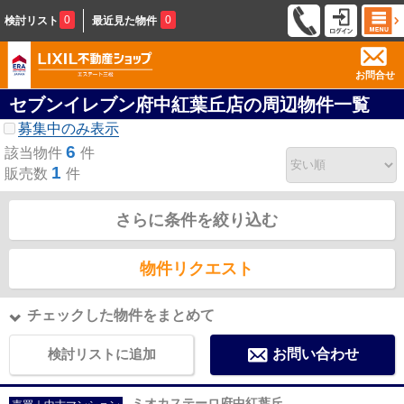
0
0
検討リスト
最近見た物件
お問合せ
セブンイレブン府中紅葉丘店の周辺物件一覧
募集中のみ表示
6
該当物件
件
1
販売数
件
さらに条件を絞り込む
物件リクエスト
チェックした物件をまとめて
検討リストに追加
お問い合わせ
ミオカステーロ府中紅葉丘