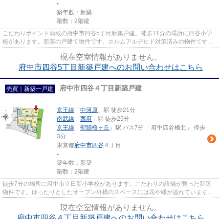
-
築年数：新築
階数：2階建
こだわりポイント満載の府中市四谷5丁目新築戸建。徒歩11分の場所に四谷小学
校があります。新築の戸建て物件です。ホルムアルデヒド対策済みの物件ですの
で、健康リスクが少ないです。...
現在空室情報がありません。
府中市四谷5丁目新築戸建へのお問い合わせはこちら
府中市四谷４丁目新築戸建
売買｜新築一戸建
京王線
「
中河原
」駅 徒歩21分
南武線
「
西府
」駅 徒歩25分
京王線
「
聖蹟桜ヶ丘
」駅 バス7分 「府中四谷橋北」 停歩
3分
東京都
府中市
四谷
４丁目
-
築年数：新築
階数：2階建
徒歩7分の場所に府中市立日新小学校があります。こだわりの設備が整った新築
物件です。ゆったりとしたオープン外構のスペースには花や緑が溢れています。
地震にも対応してくれる強い地...
現在空室情報がありません。
府中市四谷４丁目新築戸建へのお問い合わせはこちら