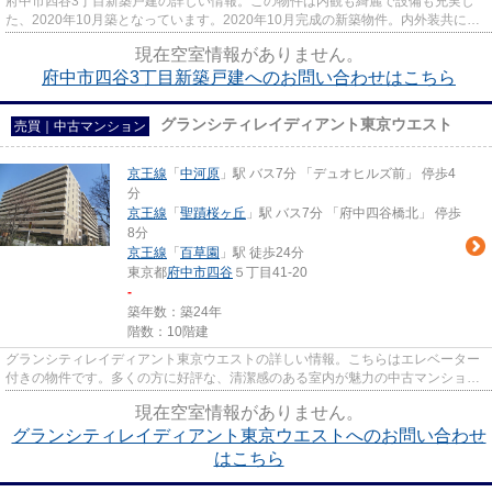
府中市四谷3丁目新築戸建の詳しい情報。この物件は内観も綺麗で設備も充実し
た、2020年10月築となっています。2020年10月完成の新築物件。内外装共に綺
麗な新築戸建ての物件はいかがで...
現在空室情報がありません。
府中市四谷3丁目新築戸建へのお問い合わせはこちら
グランシティレイディアント東京ウエスト
売買｜中古マンション
京王線
「
中河原
」駅 バス7分 「デュオヒルズ前」 停歩4
分
京王線
「
聖蹟桜ヶ丘
」駅 バス7分 「府中四谷橋北」 停歩
8分
京王線
「
百草園
」駅 徒歩24分
東京都
府中市
四谷
５丁目41-20
-
築年数：築24年
階数：10階建
グランシティレイディアント東京ウエストの詳しい情報。こちらはエレベーター
付きの物件です。多くの方に好評な、清潔感のある室内が魅力の中古マンション
です。地上10階建てなので、...
現在空室情報がありません。
グランシティレイディアント東京ウエストへのお問い合わせ
はこちら