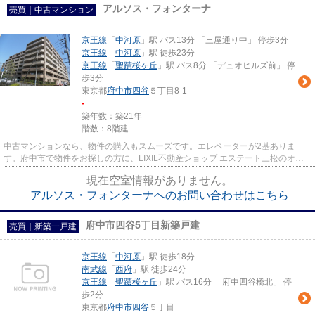
アルソス・フォンターナ
売買｜中古マンション
京王線
「
中河原
」駅 バス13分 「三屋通り中」 停歩3分
京王線
「
中河原
」駅 徒歩23分
京王線
「
聖蹟桜ヶ丘
」駅 バス8分 「デュオヒルズ前」 停
歩3分
東京都
府中市
四谷
５丁目8-1
-
築年数：築21年
階数：8階建
中古マンションなら、物件の購入もスムーズです。エレベーターが2基ありま
す。府中市で物件をお探しの方に、LIXIL不動産ショップ エステート三松のオス
スメ物件をご紹介いたします。こ...
現在空室情報がありません。
アルソス・フォンターナへのお問い合わせはこちら
府中市四谷5丁目新築戸建
売買｜新築一戸建
京王線
「
中河原
」駅 徒歩18分
南武線
「
西府
」駅 徒歩24分
京王線
「
聖蹟桜ヶ丘
」駅 バス16分 「府中四谷橋北」 停
歩2分
東京都
府中市
四谷
５丁目