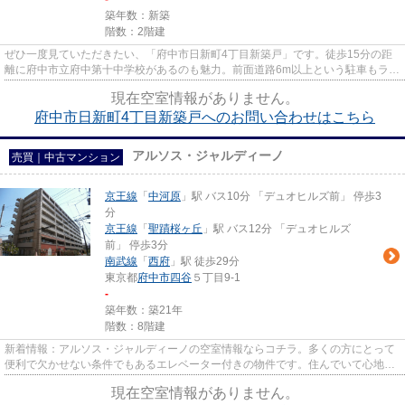
築年数：新築
階数：2階建
ぜひ一度見ていただきたい、「府中市日新町4丁目新築戸」です。徒歩15分の距
離に府中市立府中第十中学校があるのも魅力。前面道路6m以上という駐車もラク
ラクな物件となっております。...
現在空室情報がありません。
府中市日新町4丁目新築戸へのお問い合わせはこちら
アルソス・ジャルディーノ
売買｜中古マンション
京王線
「
中河原
」駅 バス10分 「デュオヒルズ前」 停歩3
分
京王線
「
聖蹟桜ヶ丘
」駅 バス12分 「デュオヒルズ
前」 停歩3分
南武線
「
西府
」駅 徒歩29分
東京都
府中市
四谷
５丁目9-1
-
築年数：築21年
階数：8階建
新着情報：アルソス・ジャルディーノの空室情報ならコチラ。多くの方にとって
便利で欠かせない条件でもあるエレベーター付きの物件です。住んでいて心地の
良い中古マンションで魅力的...
現在空室情報がありません。