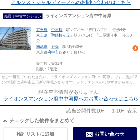
アルソス・ジャルディーノへのお問い合わせはこちら
ライオンズマンション府中中河原
売買｜中古マンション
京王線
「
中河原
」駅 バス9分 「四谷六丁目」 停歩4分
京王線
「
聖蹟桜ヶ丘
」駅 バス14分 「三屋通り中」 停歩3
分
南武線
「
谷保
」駅 徒歩30分
東京都
府中市
四谷
６丁目14-1
-
築年数：築31年
階数：7階建
ぜひ一度見ていただきたい、「ライオンズマンション府中中河原」です。徒歩12
分の場所に府中市立日新小学校があります。メンテナンスのしやすさから考える
と決して高くない外観タイル...
現在空室情報がありません。
ライオンズマンション府中中河原へのお問い合わせはこちら
該当公開件数
10
件
1-10
件表示
チェックした物件をまとめて
検討リストに追加
お問い合わせ