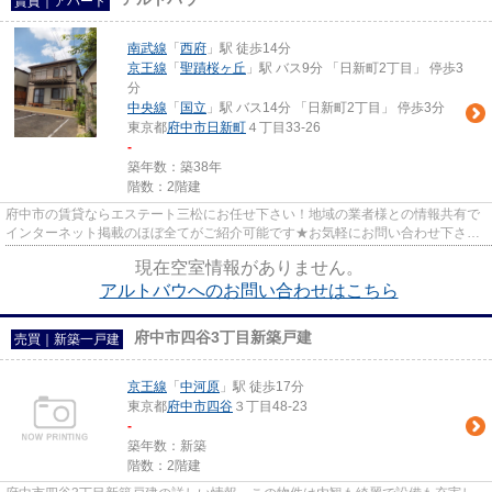
賃貸｜アパート
南武線
「
西府
」駅 徒歩14分
京王線
「
聖蹟桜ヶ丘
」駅 バス9分 「日新町2丁目」 停歩3
分
中央線
「
国立
」駅 バス14分 「日新町2丁目」 停歩3分
東京都
府中市
日新町
４丁目33-26
-
築年数：築38年
階数：2階建
府中市の賃貸ならエステート三松にお任せ下さい！地域の業者様との情報共有で
インターネット掲載のほぼ全てがご紹介可能です★お気軽にお問い合わせ下さ
い！
現在空室情報がありません。
アルトバウへのお問い合わせはこちら
府中市四谷3丁目新築戸建
売買｜新築一戸建
京王線
「
中河原
」駅 徒歩17分
東京都
府中市
四谷
３丁目48-23
-
築年数：新築
階数：2階建