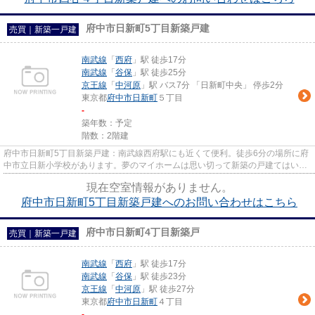
府中市日新町5丁目新築戸建
売買｜新築一戸建
南武線
「
西府
」駅 徒歩17分
南武線
「
谷保
」駅 徒歩25分
京王線
「
中河原
」駅 バス7分 「日新町中央」 停歩2分
東京都
府中市
日新町
５丁目
-
築年数：予定
階数：2階建
府中市日新町5丁目新築戸建：南武線西府駅にも近くて便利。徒歩6分の場所に府
中市立日新小学校があります。夢のマイホームは思い切って新築の戸建てはいか
がでしょうか。省エネルギー...
現在空室情報がありません。
府中市日新町5丁目新築戸建へのお問い合わせはこちら
府中市日新町4丁目新築戸
売買｜新築一戸建
南武線
「
西府
」駅 徒歩17分
南武線
「
谷保
」駅 徒歩23分
京王線
「
中河原
」駅 徒歩27分
東京都
府中市
日新町
４丁目
-