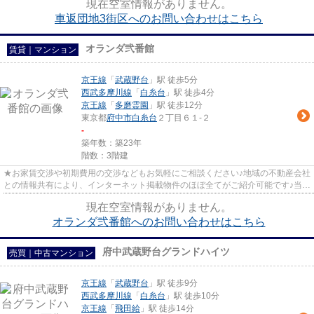
現在空室情報がありません。
車返団地3街区へのお問い合わせはこちら
オランダ弐番館
賃貸｜マンション
京王線
「
武蔵野台
」駅 徒歩5分
西武多摩川線
「
白糸台
」駅 徒歩4分
京王線
「
多磨霊園
」駅 徒歩12分
東京都
府中市
白糸台
２丁目６１-２
-
築年数：築23年
階数：3階建
★お家賃交渉や初期費用の交渉などもお気軽にご相談ください♪地域の不動産会社
との情報共有により、インターネット掲載物件のほぼ全てがご紹介可能です♪当店
は京王線府中駅徒歩３０秒☆...
現在空室情報がありません。
オランダ弐番館へのお問い合わせはこちら
府中武蔵野台グランドハイツ
売買｜中古マンション
京王線
「
武蔵野台
」駅 徒歩9分
西武多摩川線
「
白糸台
」駅 徒歩10分
京王線
「
飛田給
」駅 徒歩14分