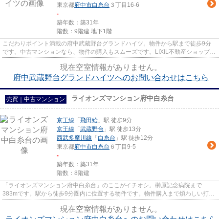
東京都
府中市
白糸台
３丁目16-6
-
築年数：築31年
階数：9階建 地下1階
こだわりポイント満載の府中武蔵野台グランドハイツ。物件から駅まで徒歩9分
です。中古マンションなら、物件の購入もスムーズです。LIXIL不動産ショップ
エステート三松がオススメする...
現在空室情報がありません。
府中武蔵野台グランドハイツへのお問い合わせはこちら
ライオンズマンション府中白糸台
売買｜中古マンション
京王線
「
飛田給
」駅 徒歩9分
京王線
「
武蔵野台
」駅 徒歩13分
西武多摩川線
「
白糸台
」駅 徒歩12分
東京都
府中市
白糸台
６丁目9-5
-
築年数：築31年
階数：8階建
「ライオンズマンション府中白糸台」のここがイチオシ。榊原記念病院まで
383mです。駅から徒歩9分圏内に位置する物件です。物件購入まで煩わしい打ち
合わせが少ないのも、中古マンショ...
現在空室情報がありません。