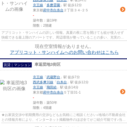
西武多摩川線
「
白糸台
」駅 徒歩6分
京王線
「
多磨霊園
」駅 徒歩12分
東京都
府中市
白糸台
２丁目３４-２５
-
築年数：築19年
階数：2階建
アプリコット・サンハイムの詳しい情報。真夏の夜に窓を開けても蚊が侵入せず
快眠できる最上階のアパートです。周辺環境が整っていることの多い、充実のア
パート物件。ありかなしでは...
現在空室情報がありません。
アプリコット・サンハイムへのお問い合わせはこちら
車返団地3街区
賃貸｜マンション
京王線
「
武蔵野台
」駅 徒歩7分
西武多摩川線
「
白糸台
」駅 徒歩12分
京王線
「
飛田給
」駅 徒歩14分
東京都
府中市
白糸台
５丁目31-1
-
築年数：築50年
階数：4階建
★お家賃交渉や初期費用の交渉などもお気軽にご相談ください♪地域の不動産会社
との情報共有により、インターネット掲載物件のほぼ全てがご紹介可能です♪当店
は京王線府中駅徒歩３０秒☆...