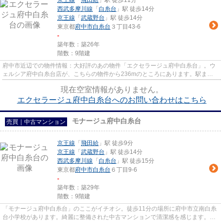
京王線
「
飛田給
」駅 徒歩11分
西武多摩川線
「
白糸台
」駅 徒歩14分
京王線
「
武蔵野台
」駅 徒歩14分
東京都
府中市
白糸台
３丁目43-6
-
築年数：築26年
階数：9階建
府中市近辺での物件情報：大好評のあの物件「エクセラージュ府中白糸台」。ウ
ェルシア府中白糸台店が、こちらの物件から236mのところにあります。駅まで
徒歩11分と少し離れている物件...
現在空室情報がありません。
エクセラージュ府中白糸台へのお問い合わせはこちら
モナージュ府中白糸台
売買｜中古マンション
京王線
「
飛田給
」駅 徒歩9分
京王線
「
武蔵野台
」駅 徒歩14分
西武多摩川線
「
白糸台
」駅 徒歩15分
東京都
府中市
白糸台
６丁目9-6
-
築年数：築29年
階数：9階建
「モナージュ府中白糸台」のここがイチオシ。徒歩11分の場所に府中市立南白糸
台小学校があります。綺麗に整備された中古マンションで清潔感を感じます。免