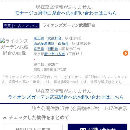
震構造が施されているので地...
現在空室情報がありません。
モナージュ府中白糸台へのお問い合わせはこちら
ライオンズガーデン武蔵野台
売買｜中古マンション
京王線
「
武蔵野台
」駅 徒歩9分
西武多摩川線
「
白糸台
」駅 徒歩10分
京王線
「
飛田給
」駅 徒歩11分
東京都
府中市
白糸台
３丁目16-1
-
築年数：築28年
階数：8階建 地下1階
「ライオンズガーデン武蔵野台」のここがイチオシ。築27年の中古マンションで
す。遮音性の高い二重天井です。駅徒歩9分の物件です。快適な環境はとても大
事ですよね。不動産情報をお求...
現在空室情報がありません。
ライオンズガーデン武蔵野台へのお問い合わせはこちら
該当公開件数
17
件 (会員物件
1
件)
1-17
件表示
チェックした物件をまとめて
検討リストに追加
お問い合わせ