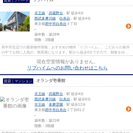
賃貸｜アパート
京王線
「
武蔵野台
」駅 徒歩4分
西武多摩川線
「
白糸台
」駅 徒歩4分
東京都
府中市
白糸台
４丁目
-
築年数：築28年
階数：2階建
府中市近辺での最新物件情報：おすすめの物件「リブハイム」。こだわりの条件
の中でも特に人気の、角部屋になります。駅から徒歩4分ですので、朝食をゆっ
くり食べる時間が作れます。こ...
現在空室情報がありません。
リブハイムへのお問い合わせはこちら
オランダ壱番館
賃貸｜マンション
京王線
「
武蔵野台
」駅 徒歩4分
西武多摩川線
「
白糸台
」駅 徒歩6分
京王線
「
多磨霊園
」駅 徒歩12分
東京都
府中市
白糸台
２丁目61-2
-
築年数：築23年
階数：3階建