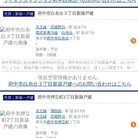
ライオンズマンション府中白糸台へのお問い合わせはこちら
府中市白糸台３丁目新築戸建
売買｜新築一戸建
京王線
「
武蔵野台
」駅 徒歩7分
西武多摩川線
「
白糸台
」駅 徒歩7分
東京都
府中市
白糸台
３丁目
-
築年数：予定
階数：2階建
府中市周辺にある物件をお求めの方は「府中市白糸台３丁目新築戸建」はいかが
でしょうか。新築戸建て物件は、室内も清潔感があり、清々しい環境です。駅か
ら徒歩7分の場所に位置する物...
現在空室情報がありません。
府中市白糸台３丁目新築戸建へのお問い合わせはこちら
府中市押立町2丁目新築戸建
売買｜新築一戸建
京王線
「
飛田給
」駅 徒歩13分
京王線
「
武蔵野台
」駅 徒歩14分
東京都
府中市
押立町
２丁目
-
築年数：予定