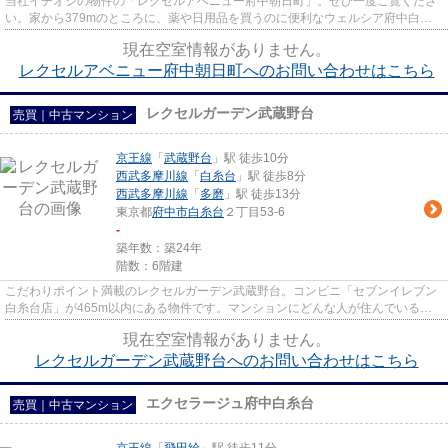
当社イチオシの物件の「レクセルアベニュー府中朝日町」。ぜひ一度ご覧くださ
い。家から379mのところに、薬や日用品を買うのに便利なウェルシア府中白糸
台店があります。駅まで徒歩10...
現在空室情報がありません。
レクセルアベニュー府中朝日町へのお問い合わせはこちら
レクセルガーデン武蔵野台
売買｜中古マンション
京王線
「
武蔵野台
」駅 徒歩10分
西武多摩川線
「
白糸台
」駅 徒歩8分
西武多摩川線
「
多磨
」駅 徒歩13分
東京都
府中市
白糸台
２丁目53-6
-
築年数：築24年
階数：6階建
こだわりポイント満載のレクセルガーデン武蔵野台。コンビニ「セブンイレブン
白糸台店」が465m以内にある物件です。マンションにどんな人が住んでいるの
かも中古マンションなら事前に...
現在空室情報がありません。
レクセルガーデン武蔵野台へのお問い合わせはこちら
エクセラージュ府中白糸台
売買｜中古マンション