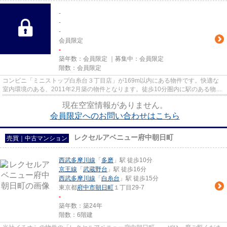
-
-
-
会員限定
-
築年数：
会員限定
｜募集中：
会員限定
階数：
会員限定
コンビニ「ミニストップ白糸台３丁目店」が169m以内にある物件です。快適な
室内環境のある、2011年2月築の物件となります。徒歩10分圏内に駅のある物件
です。中古マンションなら周りに...
現在空室情報がありません。
会員限定
へのお問い合わせはこちら
レクセルアベニュー府中朝日町
売買｜中古マンション
西武多摩川線
「
多磨
」駅 徒歩10分
京王線
「
武蔵野台
」駅 徒歩16分
西武多摩川線
「
白糸台
」駅 徒歩15分
東京都
府中市
朝日町
１丁目29-7
-
築年数：築24年
階数：6階建