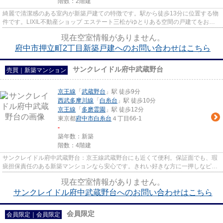
階数：2階建
綺麗で清潔感のある室内が新築戸建ての特徴です。駅から徒歩13分に位置する物
件です。LIXIL不動産ショップ エステート三松がゆとりある空間の戸建てをお届
け致します。京王線飛田給近...
現在空室情報がありません。
府中市押立町2丁目新築戸建へのお問い合わせはこちら
サンクレイドル府中武蔵野台
売買｜新築マンション
京王線
「
武蔵野台
」駅 徒歩9分
西武多摩川線
「
白糸台
」駅 徒歩10分
京王線
「
多磨霊園
」駅 徒歩12分
東京都
府中市
白糸台
４丁目66-1
-
築年数：新築
階数：4階建
サンクレイドル府中武蔵野台：京王線武蔵野台にも近くて便利。保証面でも、瑕
疵担保責任のある新築マンションなら安心です。きれい好きな方に一押しなピカ
ピカの新築物件です。2021年5...
現在空室情報がありません。
サンクレイドル府中武蔵野台へのお問い合わせはこちら
会員限定
会員限定
｜
会員限定