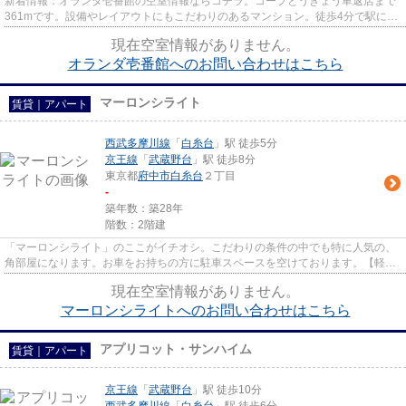
新着情報：オランダ壱番館の空室情報ならコチラ。コープとうきょう車返店まで
361mです。設備やレイアウトにもこだわりのあるマンション。徒歩4分で駅にア
クセス可能な、魅力的な駅近物...
現在空室情報がありません。
オランダ壱番館へのお問い合わせはこちら
マーロンシライト
賃貸｜アパート
西武多摩川線
「
白糸台
」駅 徒歩5分
京王線
「
武蔵野台
」駅 徒歩8分
東京都
府中市
白糸台
２丁目
-
築年数：築28年
階数：2階建
「マーロンシライト」のここがイチオシ。こだわりの条件の中でも特に人気の、
角部屋になります。お車をお持ちの方に駐車スペースを空けております。【軽量
鉄骨造】。ゆとりある生活の...
現在空室情報がありません。
マーロンシライトへのお問い合わせはこちら
アプリコット・サンハイム
賃貸｜アパート
京王線
「
武蔵野台
」駅 徒歩10分