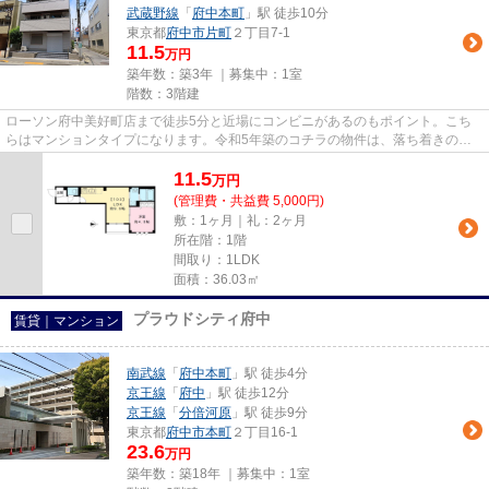
武蔵野線
「
府中本町
」駅 徒歩10分
東京都
府中市
片町
２丁目7-1
11.5
万円
築年数：築3年 ｜募集中：
1室
階数：3階建
ローソン府中美好町店まで徒歩5分と近場にコンビニがあるのもポイント。こち
らはマンションタイプになります。令和5年築のコチラの物件は、落ち着きのあ
る室内が魅力的です。こちらは...
11.5
万
円
(管理費・共益費 5,000円)
敷：1ヶ月｜礼：2ヶ月
所在階：1階
間取り：1LDK
面積：36.03㎡
プラウドシティ府中
賃貸｜マンション
南武線
「
府中本町
」駅 徒歩4分
京王線
「
府中
」駅 徒歩12分
京王線
「
分倍河原
」駅 徒歩9分
東京都
府中市
本町
２丁目16-1
23.6
万円
築年数：築18年 ｜募集中：
1室