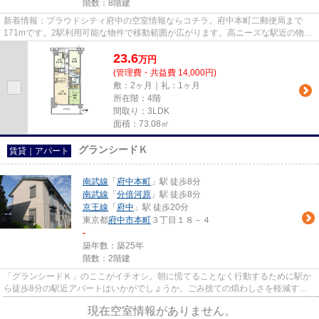
階数：8階建
新着情報：プラウドシティ府中の空室情報ならコチラ。府中本町二郵便局まで
171mです。2駅利用可能な物件で移動範囲が広がります。高ニーズな駅近の物件
で、徒歩4分で駅に行くことがで...
23.6
万
円
(管理費・共益費 14,000円)
敷：2ヶ月｜礼：1ヶ月
所在階：4階
間取り：3LDK
面積：73.08㎡
グランシードＫ
賃貸｜アパート
南武線
「
府中本町
」駅 徒歩8分
南武線
「
分倍河原
」駅 徒歩8分
京王線
「
府中
」駅 徒歩20分
東京都
府中市
本町
３丁目１８－４
-
築年数：築25年
階数：2階建
「グランシードＫ」のここがイチオシ。朝に慌てることなく行動するために駅か
ら徒歩8分の駅近アパートはいかがでしょうか。ごみ捨ての煩わしさを軽減する
のが、敷地内ごみ置き場です。...
現在空室情報がありません。