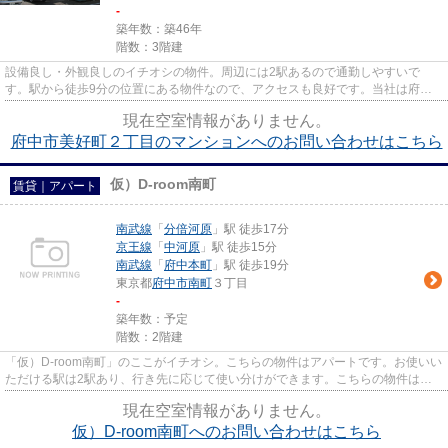
-
築年数：築46年
階数：3階建
設備良し・外観良しのイチオシの物件。周辺には2駅あるので通勤しやすいで
す。駅から徒歩9分の位置にある物件なので、アクセスも良好です。当社は府中
市や京王線分倍河原付近での物件...
現在空室情報がありません。
府中市美好町２丁目のマンションへのお問い合わせはこちら
仮）D-room南町
賃貸｜アパート
南武線
「
分倍河原
」駅 徒歩17分
京王線
「
中河原
」駅 徒歩15分
南武線
「
府中本町
」駅 徒歩19分
東京都
府中市
南町
３丁目
-
築年数：予定
階数：2階建
「仮）D-room南町」のここがイチオシ。こちらの物件はアパートです。お使いい
ただける駅は2駅あり、行き先に応じて使い分けができます。こちらの物件は自
走式駐車場がご利用いただけま...
現在空室情報がありません。
仮）D-room南町へのお問い合わせはこちら