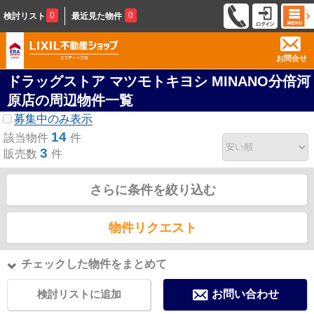
0
0
検討リスト
最近見た物件
お問合せ
ドラッグストア マツモトキヨシ MINANO分倍河
原店の周辺物件一覧
募集中のみ表示
14
該当物件
件
3
販売数
件
さらに条件を絞り込む
物件リクエスト
チェックした物件をまとめて
検討リストに追加
お問い合わせ