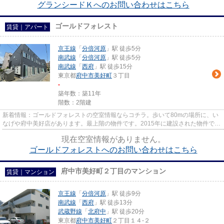
グランシードＫへのお問い合わせはこちら
ゴールドフォレスト
賃貸｜アパート
京王線
「
分倍河原
」駅 徒歩5分
南武線
「
分倍河原
」駅 徒歩5分
南武線
「
西府
」駅 徒歩15分
東京都
府中市
美好町
３丁目
-
築年数：築11年
階数：2階建
新着情報：ゴールドフォレストの空室情報ならコチラ。歩いて80mの場所に、い
なげや府中美好店があります。最上階の物件です。2015年に建設された物件で
す。府中市エリアにある賃貸情報...
現在空室情報がありません。
ゴールドフォレストへのお問い合わせはこちら
府中市美好町２丁目のマンション
賃貸｜マンション
京王線
「
分倍河原
」駅 徒歩9分
南武線
「
西府
」駅 徒歩13分
武蔵野線
「
北府中
」駅 徒歩20分
東京都
府中市
美好町
２丁目１４-２