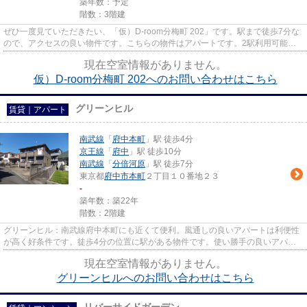
築年数：予定
階数：3階建
ぜひ一度見ていただきたい、「仮）D-room分梅町 202」です。駅まで徒歩7分な
ので、アクセスの良い物件です。こちらの物件はアパートです。2駅利用可能な
物件で目的地に応じて路線を選...
現在空室情報がありません。
仮）D-room分梅町 202へのお問い合わせはこちら
グリーンヒル
賃貸｜アパート
南武線
「
府中本町
」駅 徒歩4分
京王線
「
府中
」駅 徒歩10分
南武線
「
分倍河原
」駅 徒歩7分
東京都
府中市
本町
２丁目１０番地２３
-
築年数：築22年
階数：2階建
グリーンヒル：南武線府中本町にも近くて便利。風通しの良いアパートは利便性
が高く好条件です。徒歩4分の位置に駅がある物件です。使い勝手の良いアパー
トでイチオシの物件です。府中...
現在空室情報がありません。
グリーンヒルへのお問い合わせはこちら