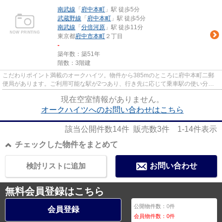
南武線
「
府中本町
」駅 徒歩5分
武蔵野線
「
府中本町
」駅 徒歩5分
南武線
「
分倍河原
」駅 徒歩11分
東京都
府中市
本町
２丁目
-
築年数：築51年
階数：3階建
こだわりポイント満載のオークハイツ。物件から385mのところに府中本町二郵
便局があります。ご利用可能な駅が2つあり、行き先に応じて乗車駅の使い分け
ができます。徒歩5分で駅にアク...
現在空室情報がありません。
オークハイツへのお問い合わせはこちら
該当公開件数
14
件 販売数
3
件
1-14
件表示
チェックした物件をまとめて
検討リストに追加
お問い合わせ
無料会員登録はこちら
公開物件数：
0
件
会員登録
会員物件数：
0
件