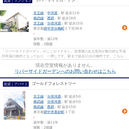
リバーサイドガーデン
賃貸｜マンション
京王線
「
中河原
」駅 徒歩11分
南武線
「
西府
」駅 徒歩18分
京王線
「
分倍河原
」駅 徒歩15分
東京都
府中市
分梅町
５丁目39-8
-
築年数：築12年
階数：2階建
「リバーサイドガーデン」のここがイチオシ。清潔感のある室内が魅力的な平成
25年築の物件となっており、一押しです。駅まで徒歩11分の物件です。こちらの
マンションからは2駅が近くに...
現在空室情報がありません。
リバーサイドガーデンへのお問い合わせはこちら
ゴールドフォレストツー
賃貸｜アパート
京王線
「
分倍河原
」駅 徒歩5分
南武線
「
分倍河原
」駅 徒歩5分
南武線
「
西府
」駅 徒歩15分
東京都
府中市
美好町
３丁目
-
築年数：築11年
階数：2階建