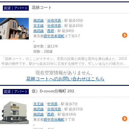
花林コート
賃貸｜アパート
南武線
「
分倍河原
」駅 徒歩10分
京王線
「
分倍河原
」駅 徒歩10分
南武線
「
西府
」駅 徒歩8分
東京都
府中市
本宿町
２丁目3-7
-
築年数：築11年
階数：2階建
「花林コート」のここがイチオシ。充実の設備と綺麗な室内を兼ね備えた、2015
年築の物件です。駅から徒歩10分に立地する物件です。忙しいあなたの味方の、
敷地内ごみ置き場つきの物件...
現在空室情報がありません。
花林コートへのお問い合わせはこちら
仮）D-room分梅町 202
賃貸｜アパート
京王線
「
中河原
」駅 徒歩7分
南武線
「
分倍河原
」駅 徒歩15分
南武線
「
西府
」駅 徒歩16分
東京都
府中市
分梅町
５丁目
-