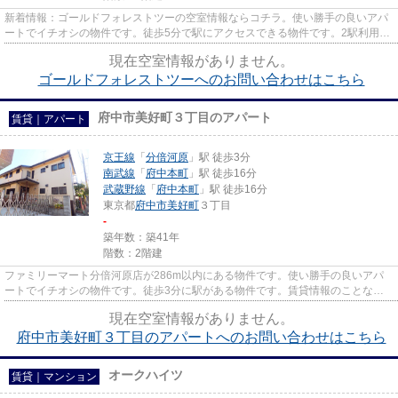
新着情報：ゴールドフォレストツーの空室情報ならコチラ。使い勝手の良いアパ
ートでイチオシの物件です。徒歩5分で駅にアクセスできる物件です。2駅利用で
きる立地となっていて、アク...
現在空室情報がありません。
ゴールドフォレストツーへのお問い合わせはこちら
府中市美好町３丁目のアパート
賃貸｜アパート
京王線
「
分倍河原
」駅 徒歩3分
南武線
「
府中本町
」駅 徒歩16分
武蔵野線
「
府中本町
」駅 徒歩16分
東京都
府中市
美好町
３丁目
-
築年数：築41年
階数：2階建
ファミリーマート分倍河原店が286m以内にある物件です。使い勝手の良いアパ
ートでイチオシの物件です。徒歩3分に駅がある物件です。賃貸情報のことな
ら、地域に特化した当社にお任せ下...
現在空室情報がありません。
府中市美好町３丁目のアパートへのお問い合わせはこちら
オークハイツ
賃貸｜マンション