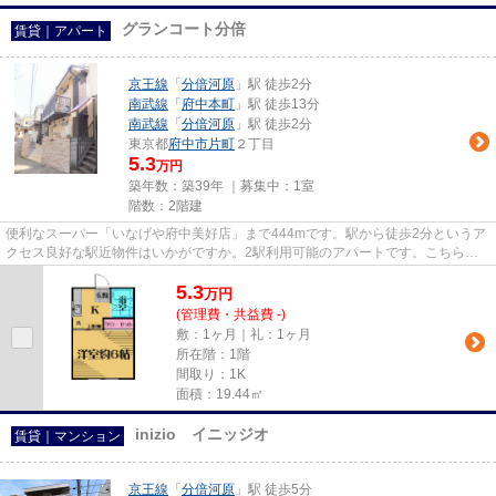
グランコート分倍
賃貸｜アパート
京王線
「
分倍河原
」駅 徒歩2分
南武線
「
府中本町
」駅 徒歩13分
南武線
「
分倍河原
」駅 徒歩2分
東京都
府中市
片町
２丁目
5.3
万円
築年数：築39年 ｜募集中：
1室
階数：2階建
便利なスーパー「いなげや府中美好店」まで444mです。駅から徒歩2分というア
クセス良好な駅近物件はいかがですか。2駅利用可能のアパートです。こちらの
物件はアパートです。多種多様...
5.3
万
円
(管理費・共益費 -)
敷：1ヶ月｜礼：1ヶ月
所在階：1階
間取り：1K
面積：19.44㎡
inizio イニッジオ
賃貸｜マンション
京王線
「
分倍河原
」駅 徒歩5分