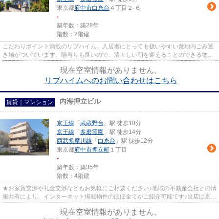
東京都
府中市
白糸台
４丁目２-６
-
築年数：築28年
階数：2階建
こだわりポイント満載のリブハイム。入居者にとっても扱いやすい敷地内ごみ置
き場がついています。陽当りも良いので、清々しい朝を迎えることのできる物件
です。付近にある2つの駅は、...
現在空室情報がありません。
リブハイムへのお問い合わせはこちら
内海押立ビル
賃貸｜マンション
京王線
「
武蔵野台
」駅 徒歩10分
京王線
「
多磨霊園
」駅 徒歩14分
西武多摩川線
「
白糸台
」駅 徒歩12分
東京都
府中市
押立町
１丁目
-
築年数：築35年
階数：4階建
★お家賃交渉や礼金交渉などもお気軽にご相談ください♪地域の不動産会社との情
報共有により、インターネット掲載物件のほぼ全てがご紹介可能です♪当店は京王
線府中駅徒歩３０秒☆京王線...
現在空室情報がありません。