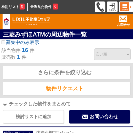
0
0
検討リスト
最近見た物件
お問合せ
三菱みずほATMの周辺物件一覧
募集中のみ表示
16
該当物件
件
1
販売数
件
さらに条件を絞り込む
物件リクエスト
チェックした物件をまとめて
検討リストに追加
お問い合わせ
内海小柳マンション