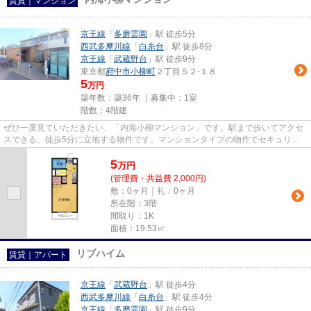
賃貸｜マンション
京王線
「
多磨霊園
」駅 徒歩5分
西武多摩川線
「
白糸台
」駅 徒歩8分
京王線
「
武蔵野台
」駅 徒歩9分
東京都
府中市
小柳町
２丁目５２-１８
5
万円
築年数：築36年 ｜募集中：
1室
階数：4階建
ぜひ一度見ていただきたい、「内海小柳マンション」です。駅まで歩いてアクセ
スできる、徒歩5分に立地する物件です。マンションタイプの物件でセキュリテ
ィ面も充実しています。周辺に...
5
万
円
(管理費・共益費 2,000円)
敷：0ヶ月｜礼：0ヶ月
所在階：3階
間取り：1K
面積：19.53㎡
リブハイム
賃貸｜アパート
京王線
「
武蔵野台
」駅 徒歩4分
西武多摩川線
「
白糸台
」駅 徒歩4分
京王線
「
多磨霊園
」駅 徒歩9分