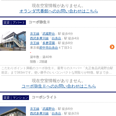
は京王線府中駅徒歩３０秒☆...
現在空室情報がありません。
オランダ弐番館へのお問い合わせはこちら
コーポ弥生Ⅱ
賃貸｜アパート
京王線
「
武蔵野台
」駅 徒歩4分
西武多摩川線
「
白糸台
」駅 徒歩4分
京王線
「
多磨霊園
」駅 徒歩8分
東京都
府中市
白糸台
４丁目3-1
-
築年数：築40年
階数：2階建
こだわりポイント満載のコーポ弥生Ⅱ。最寄りのスーパー「丸正食品武蔵野台駅
前店」まで383mです。使い勝手のいいコンパクトな間取りが特徴。駅まで歩い
てアクセスできる、徒歩4分の距...
現在空室情報がありません。
コーポ弥生Ⅱへのお問い合わせはこちら
コーポシライト
賃貸｜マンション
京王線
「
武蔵野台
」駅 徒歩6分
西武多摩川線
「
白糸台
」駅 徒歩2分