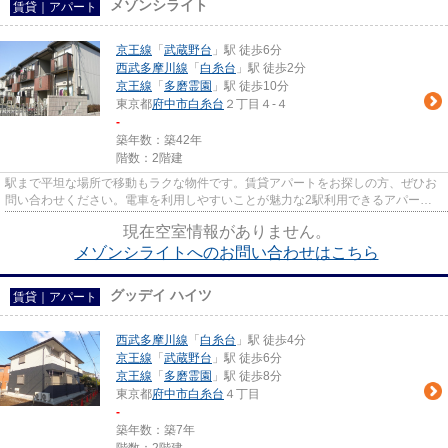
メゾンシライト
賃貸｜アパート
京王線
「
武蔵野台
」駅 徒歩6分
西武多摩川線
「
白糸台
」駅 徒歩2分
京王線
「
多磨霊園
」駅 徒歩10分
東京都
府中市
白糸台
２丁目４-４
-
築年数：築42年
階数：2階建
駅まで平坦な場所で移動もラクな物件です。賃貸アパートをお探しの方、ぜひお
問い合わせください。電車を利用しやすいことが魅力な2駅利用できるアパート
です。洗濯物も自然乾燥ですぐ...
現在空室情報がありません。
メゾンシライトへのお問い合わせはこちら
グッデイ ハイツ
賃貸｜アパート
西武多摩川線
「
白糸台
」駅 徒歩4分
京王線
「
武蔵野台
」駅 徒歩6分
京王線
「
多磨霊園
」駅 徒歩8分
東京都
府中市
白糸台
４丁目
-
築年数：築7年