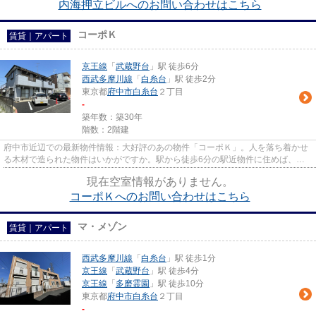
内海押立ビルへのお問い合わせはこちら
コーポＫ
賃貸｜アパート
京王線
「
武蔵野台
」駅 徒歩6分
西武多摩川線
「
白糸台
」駅 徒歩2分
東京都
府中市
白糸台
２丁目
-
築年数：築30年
階数：2階建
府中市近辺での最新物件情報：大好評のあの物件「コーポＫ」。人を落ち着かせ
る木材で造られた物件はいかがですか。駅から徒歩6分の駅近物件に住めば、通
勤・通学のストレスを減らせま...
現在空室情報がありません。
コーポＫへのお問い合わせはこちら
マ・メゾン
賃貸｜アパート
西武多摩川線
「
白糸台
」駅 徒歩1分
京王線
「
武蔵野台
」駅 徒歩4分
京王線
「
多磨霊園
」駅 徒歩10分
東京都
府中市
白糸台
２丁目
-