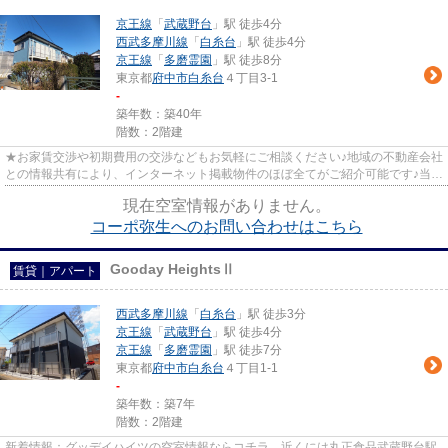
京王線
「
武蔵野台
」駅 徒歩4分
西武多摩川線
「
白糸台
」駅 徒歩4分
京王線
「
多磨霊園
」駅 徒歩8分
東京都
府中市
白糸台
４丁目3-1
-
築年数：築40年
階数：2階建
★お家賃交渉や初期費用の交渉などもお気軽にご相談ください♪地域の不動産会社
との情報共有により、インターネット掲載物件のほぼ全てがご紹介可能です♪当店
は京王線府中駅徒歩３０秒☆...
現在空室情報がありません。
コーポ弥生へのお問い合わせはこちら
Gooday HeightsⅡ
賃貸｜アパート
西武多摩川線
「
白糸台
」駅 徒歩3分
京王線
「
武蔵野台
」駅 徒歩4分
京王線
「
多磨霊園
」駅 徒歩7分
東京都
府中市
白糸台
４丁目1-1
-
築年数：築7年
階数：2階建
新着情報：グッデイハイツの空室情報ならコチラ。近くには丸正食品武蔵野台駅