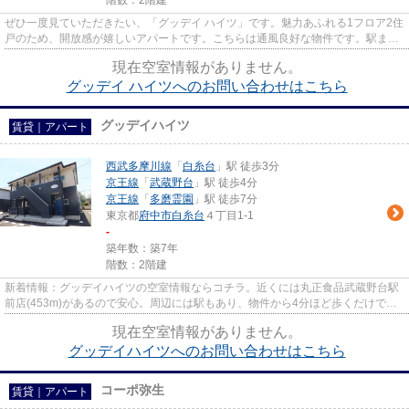
階数：2階建
ぜひ一度見ていただきたい、「グッデイ ハイツ」です。魅力あふれる1フロア2住
戸のため、開放感が嬉しいアパートです。こちらは通風良好な物件です。駅まで
歩いてアクセスできる、徒歩...
現在空室情報がありません。
グッデイ ハイツへのお問い合わせはこちら
グッデイハイツ
賃貸｜アパート
西武多摩川線
「
白糸台
」駅 徒歩3分
京王線
「
武蔵野台
」駅 徒歩4分
京王線
「
多磨霊園
」駅 徒歩7分
東京都
府中市
白糸台
４丁目1-1
-
築年数：築7年
階数：2階建
新着情報：グッデイハイツの空室情報ならコチラ。近くには丸正食品武蔵野台駅
前店(453m)があるので安心。周辺には駅もあり、物件から4分ほど歩くだけで、
利用可能です。落ち着いた街並...
現在空室情報がありません。
グッデイハイツへのお問い合わせはこちら
コーポ弥生
賃貸｜アパート