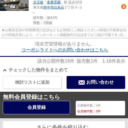
京王線
「
多磨霊園
」駅 徒歩10分
東京都
府中市
白糸台
２丁目４-３
-
築年数：築42年
階数：2階建
★お家賃交渉や初期費用の交渉などもお気軽にご相談ください♪地域の不動産会社
との情報共有により、インターネット掲載物件のほぼ全てがご紹介可能です♪当店
は京王線府中駅徒歩３０秒☆...
現在空室情報がありません。
コーポシライトへのお問い合わせはこちら
該当公開件数
16
件 販売数
1
件
1-16
件表示
チェックした物件をまとめて
検討リストに追加
お問い合わせ
無料会員登録はこちら
公開物件数：
0
件
会員登録
会員物件数：
0
件
さらに条件を絞り込む