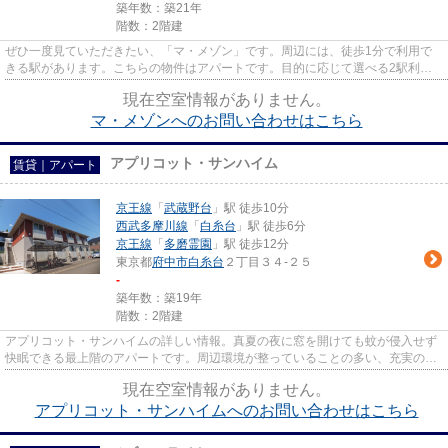
築年数：築21年
階数：2階建
ぜひ一度見ていただきたい、「マ・メゾン」です。周辺には、徒歩1分で利用で
きる駅があります。こちらの物件はアパートです。目的に応じて選べる2駅利用
可能な物件です。府中市エリア...
現在空室情報がありません。
マ・メゾンへのお問い合わせはこちら
アプリコット・サンハイム
賃貸｜アパート
京王線
「
武蔵野台
」駅 徒歩10分
西武多摩川線
「
白糸台
」駅 徒歩6分
京王線
「
多磨霊園
」駅 徒歩12分
東京都
府中市
白糸台
２丁目３４-２５
-
築年数：築19年
階数：2階建
アプリコット・サンハイムの詳しい情報。真夏の夜に窓を開けても蚊が侵入せず
快眠できる最上階のアパートです。周辺環境が整っていることの多い、充実のア
パート物件。ありかなしでは...
現在空室情報がありません。
アプリコット・サンハイムへのお問い合わせはこちら