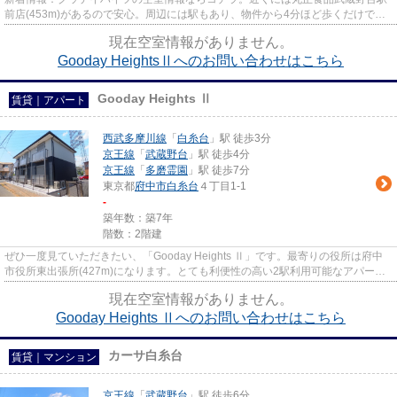
前店(453m)があるので安心。周辺には駅もあり、物件から4分ほど歩くだけで、
利用可能です。落ち着いた街並...
現在空室情報がありません。
Gooday HeightsⅡへのお問い合わせはこちら
Gooday Heights Ⅱ
賃貸｜アパート
西武多摩川線
「
白糸台
」駅 徒歩3分
京王線
「
武蔵野台
」駅 徒歩4分
京王線
「
多磨霊園
」駅 徒歩7分
東京都
府中市
白糸台
４丁目1-1
-
築年数：築7年
階数：2階建
ぜひ一度見ていただきたい、「Gooday Heights Ⅱ」です。最寄りの役所は府中
市役所東出張所(427m)になります。とても利便性の高い2駅利用可能なアパート
になっています。周辺環境も良好...
現在空室情報がありません。
Gooday Heights Ⅱへのお問い合わせはこちら
カーサ白糸台
賃貸｜マンション
京王線
「
武蔵野台
」駅 徒歩6分