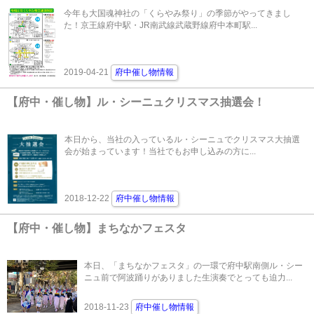
今年も大国魂神社の「くらやみ祭り」の季節がやってきまし
た！京王線府中駅・JR南武線武蔵野線府中本町駅...
2019-04-21
府中催し物情報
【府中・催し物】ル・シーニュクリスマス抽選会！
本日から、当社の入っているル・シーニュでクリスマス大抽選
会が始まっています！当社でもお申し込みの方に...
2018-12-22
府中催し物情報
【府中・催し物】まちなかフェスタ
本日、「まちなかフェスタ」の一環で府中駅南側ル・シー
ニュ前で阿波踊りがありました生演奏でとっても迫力...
2018-11-23
府中催し物情報