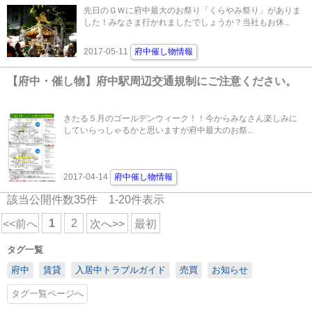
先日のＧＷに府中最大のお祭り「くらやみ祭り」がありま
した！みなさま行かれましたでしょうか？当社もお休...
2017-05-11
府中催し物情報
【府中・催し物】府中駅周辺交通規制にご注意ください。
きたる５月のゴールデンウィーク！！今からみなさん楽しみに
していらっしゃるかと思いますが府中最大のお祭...
2017-04-14
府中催し物情報
該当公開件数
35
件
1-20
件表示
1
2
<<前へ
次へ>>
最初
タグ一覧
府中
賃貸
入居中トラブルガイド
売買
お知らせ
タグ一覧ページへ