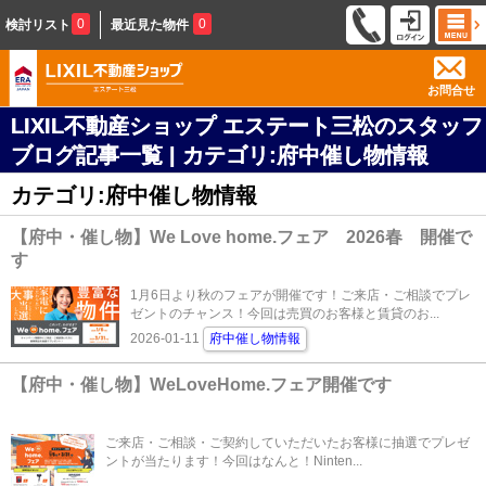
0
0
検討リスト
最近見た物件
お問合せ
LIXIL不動産ショップ エステート三松のスタッフ
ブログ記事一覧 | カテゴリ:府中催し物情報
カテゴリ:府中催し物情報
【府中・催し物】We Love home.フェア 2026春 開催で
す
1月6日より秋のフェアが開催です！ご来店・ご相談でプレ
ゼントのチャンス！今回は売買のお客様と賃貸のお...
2026-01-11
府中催し物情報
【府中・催し物】WeLoveHome.フェア開催です
ご来店・ご相談・ご契約していただいたお客様に抽選でプレゼ
ントが当たります！今回はなんと！Ninten...