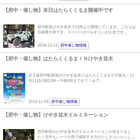
【府中・催し物】本日はたらくくるま開催中です
府中駅前けやき並木で11時より開催しています。こちらは
自衛隊の車です。スーパーボールすくいが人気です...
2018-11-11
府中催し物情報
【府中・催し物】はたらくくるまＩＮけやき並木
京王線府中駅南側のけやき並木にはたらくくるまが大集合！11
月11日の朝11時～午後4時まできて！みて...
2018-11-09
府中催し物情報
【府中・催し物】けやき並木イルミネーション
府中駅前のけやき並木のイルミネーションが始まりまし
た！去年もハートの前で撮影する方がたくさんいらっし...