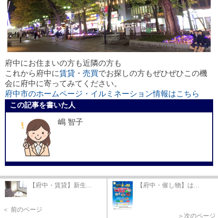
府中にお住まいの方も近隣の方も
これから府中に
賃貸
・
売買
でお探しの方もぜひぜひこの機
会に府中に寄ってみてください。
府中市のホームページ・イルミネーション情報はこちら
この記事を書いた人
嶋 智子
【府中・賃貸】新生...
【府中・催し物】は...
＜ 前のページ
＞次のページ