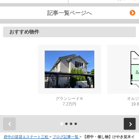
記事一覧ページへ
おすすめ物件
グランシードＫ
オルジ
7.2万円
19.
府中の賃貸エステート三松
>
ブログ記事一覧
>
【府中・催し物】けやき並木イ