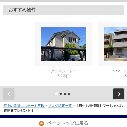
おすすめ物件
グランシードＫ
inizio
7.2万円
11.
府中の賃貸エステート三松
>
ブログ記事一覧
>
【府中お得情報】フーちゃんお
買物券プレゼント！
ページトップに戻る