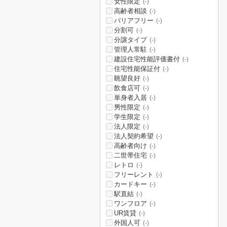
女性限定
(-)
高齢者相談
(-)
バリアフリー
(-)
分割可
(-)
分譲タイプ
(-)
管理人常駐
(-)
建設住宅性能評価書付
(-)
住宅性能保証付
(-)
眺望良好
(-)
飲食店可
(-)
単身者入居
(-)
男性限定
(-)
学生限定
(-)
法人限定
(-)
法人契約希望
(-)
高齢者向け
(-)
二世帯住宅
(-)
レトロ
(-)
フリーレント
(-)
カードキー
(-)
駅直結
(-)
ワンフロア
(-)
UR賃貸
(-)
外国人可
(-)