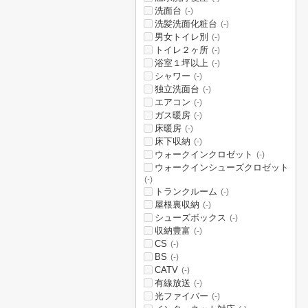
洗面台
(-)
洗髪洗面化粧台
(-)
男女トイレ別
(-)
トイレ２ヶ所
(-)
浴室１坪以上
(-)
シャワー
(-)
独立洗面台
(-)
エアコン
(-)
ガス暖房
(-)
床暖房
(-)
床下収納
(-)
ウォークインクロゼット
(-)
ウォークインシューズクロゼット
(-)
トランクルーム
(-)
屋根裏収納
(-)
シューズボックス
(-)
収納豊富
(-)
CS
(-)
BS
(-)
CATV
(-)
有線放送
(-)
光ファイバー
(-)