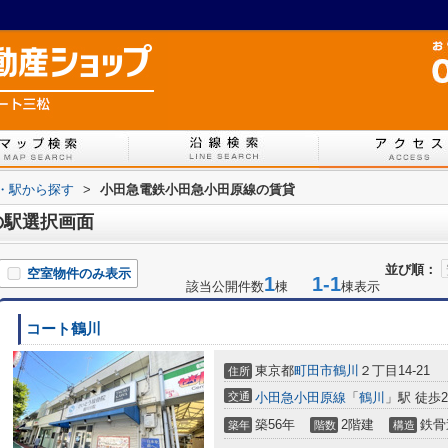
線・駅から探す
>
小田急電鉄小田急小田原線の賃貸
の駅選択画面
並び順：
空室物件のみ表示
1
1-1
該当公開件数
棟
棟表示
コート鶴川
東京都
町田市
鶴川
２丁目14-21
住所
交通
小田急小田原線
「
鶴川
」駅 徒歩2
築56年
2階建
鉄骨
築年
階数
構造