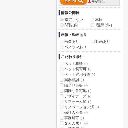
1
件が該当
情報公開日
指定しない
本日
3日以内
1週間以内
画像・動画あり
画像あり
動画あり
パノラマあり
こだわり条件
ペット相談
(-)
ペット飼育可
(-)
ペット専用設備
(-)
楽器相談
(-)
陽当り良好
(-)
閑静な住宅地
(-)
デザイナーズ
(-)
リフォーム済
(-)
リノベーション済
(-)
保証人不要
(-)
事務所可
(-)
２人入居可
(-)