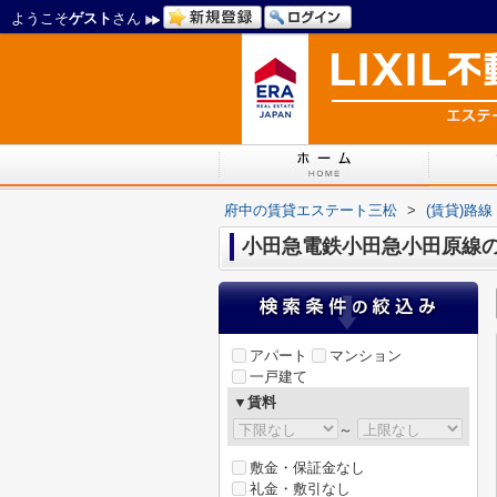
ようこそ
ゲスト
さん
府中の賃貸エステート三松
>
(賃貸)路
小田急電鉄小田急小田原線
アパート
マンション
一戸建て
▼賃料
～
敷金・保証金なし
礼金・敷引なし