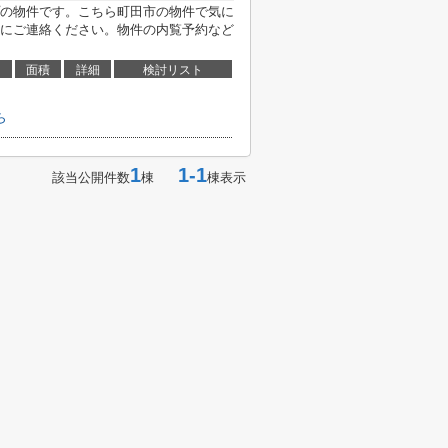
の物件です。こちら町田市の物件で気に
にご連絡ください。物件の内覧予約など
面積
詳細
検討リスト
ら
1
1-1
該当公開件数
棟
棟表示