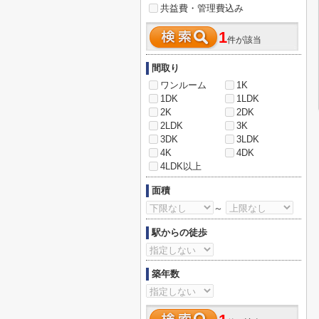
共益費・管理費込み
1
件が該当
間取り
ワンルーム
1K
1DK
1LDK
2K
2DK
2LDK
3K
3DK
3LDK
4K
4DK
4LDK以上
面積
～
駅からの徒歩
築年数