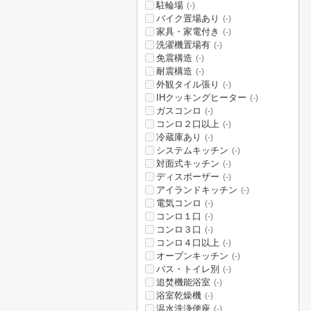
駐輪場
(-)
バイク置場あり
(-)
家具・家電付き
(-)
洗濯機置場有
(-)
免震構造
(-)
耐震構造
(-)
外観タイル張り
(-)
IHクッキングヒーター
(-)
ガスコンロ
(-)
コンロ２口以上
(-)
冷蔵庫あり
(-)
システムキッチン
(-)
対面式キッチン
(-)
ディスポーザー
(-)
アイランドキッチン
(-)
電気コンロ
(-)
コンロ１口
(-)
コンロ３口
(-)
コンロ４口以上
(-)
オープンキッチン
(-)
バス・トイレ別
(-)
追焚機能浴室
(-)
浴室乾燥機
(-)
温水洗浄便座
(-)