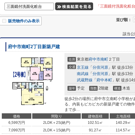
「三面鏡付洗面化粧
並び順：
販売物件のみ表示
該当公
府中市南町2丁目新築戸建
東京都
府中市
南町
２丁目
住所
交通
京王線
「
分倍河原
」駅 徒歩13分
南武線
「
分倍河原
」駅 徒歩13分
武蔵野線
「
府中本町
」駅 徒歩14
予定
2階建
木造
築年
階数
構造
徒歩2分の場所に府中市立南町小学校が
る、内装もピカピカの新築戸建ての物件
まで歩...
価格
間取り
建物面積
土地面積
6,599
万円
2LDK＋2S(納戸)
102.51㎡
140.29㎡
7,099
万円
2LDK＋1S(納戸)
91.27㎡
114.57㎡