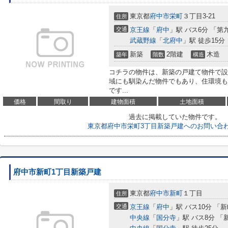
東京都
府中市
栄町
３丁目3-21
住所
交通
京王線
「
府中
」駅 バス6分 「第
武蔵野線
「
北府中
」駅 徒歩15分
新築
2階建
木造
築年
階数
構造
コチラの物件は、新築の戸建て物件で設備
域にも馴染んだ物件でもあり、住環境も
です...
価格
間取り
建物面積
土地面積
過去に掲載していた物件です。
東京都府中市栄町3丁目新築戸建へのお問い合
府中市新町1丁目新築戸建
東京都
府中市
新町
１丁目
住所
交通
京王線
「
府中
」駅 バス10分 「
中央線
「
国分寺
」駅 バス8分 「