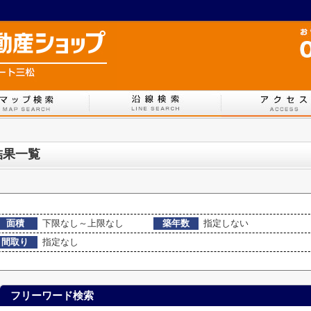
結果一覧
面積
下限なし～上限なし
築年数
指定しない
間取り
指定なし
フリーワード検索