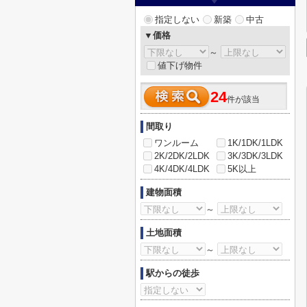
指定しない
新築
中古
▼価格
～
値下げ物件
24
件が該当
間取り
ワンルーム
1K/1DK/1LDK
2K/2DK/2LDK
3K/3DK/3LDK
4K/4DK/4LDK
5K以上
建物面積
～
土地面積
～
駅からの徒歩