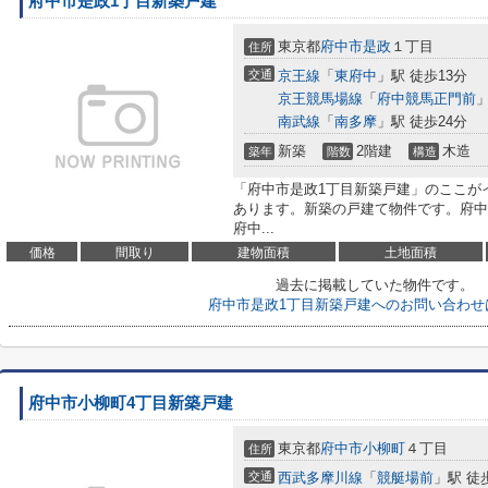
府中市是政1丁目新築戸建
東京都
府中市
是政
１丁目
住所
交通
京王線
「
東府中
」駅 徒歩13分
京王競馬場線
「
府中競馬正門前
」
南武線
「
南多摩
」駅 徒歩24分
新築
2階建
木造
築年
階数
構造
「府中市是政1丁目新築戸建」のここが
あります。新築の戸建て物件です。府中
府中...
価格
間取り
建物面積
土地面積
過去に掲載していた物件です。
府中市是政1丁目新築戸建へのお問い合わせ
府中市小柳町4丁目新築戸建
東京都
府中市
小柳町
４丁目
住所
交通
西武多摩川線
「
競艇場前
」駅 徒