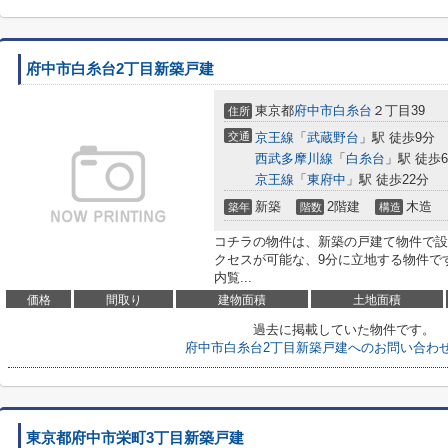
府中市白糸台2丁目新築戸建
東京都
府中市
白糸台
２丁目39
住所
交通
京王線
「
武蔵野台
」駅 徒歩9分
西武多摩川線
「
白糸台
」駅 徒歩
京王線
「
東府中
」駅 徒歩22分
新築
2階建
木造
築年
階数
構造
コチラの物件は、新築の戸建て物件で設
クセスが可能な、9分に立地する物件で
内覧...
価格
間取り
建物面積
土地面積
過去に掲載していた物件です。
府中市白糸台2丁目新築戸建へのお問い合わ
東京都府中市栄町3丁目新築戸建