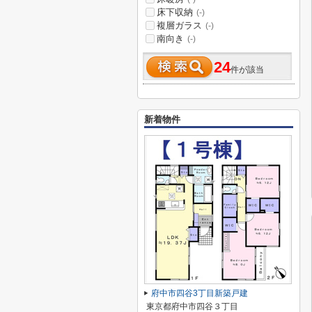
床下収納
(-)
複層ガラス
(-)
南向き
(-)
24
件が該当
新着物件
府中市四谷3丁目新築戸建
東京都府中市四谷３丁目