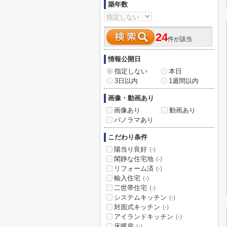
築年数
24
件が該当
情報公開日
指定しない
本日
3日以内
1週間以内
画像・動画あり
画像あり
動画あり
パノラマあり
こだわり条件
陽当り良好
(-)
閑静な住宅地
(-)
リフォーム済
(-)
輸入住宅
(-)
二世帯住宅
(-)
システムキッチン
(-)
対面式キッチン
(-)
アイランドキッチン
(-)
床暖房
(-)