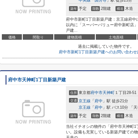
中央線
「
国分寺
」駅 徒歩25分
予定
2階建
木造
築年
階数
構造
府中市新町1丁目新築戸建：京王線府中に
以内に「スーパーバリュー府中新町店」
戸建...
価格
間取り
建物面積
土地面積
過去に掲載していた物件です。
府中市新町1丁目新築戸建へのお問い合わせ
府中市天神町1丁目新築戸建
東京都
府中市
天神町
１丁目28-51
住所
交通
京王線
「
府中
」駅 徒歩21分
京王線
「
府中
」駅 バス10分 「
予定
2階建
木造
築年
階数
構造
当社イチオシの物件の「府中市天神町1
い。設備も充実している新築戸建ての物
天井の...