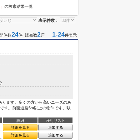
台」
の検索結果一覧
表示件数：
24
2
1-24
開件数
件 販売数
戸
件表示
分
あります。多くの方から高いニーズのあ
です。前面道路6m以上の物件です。駅
詳細
検討リスト
詳細を見る
追加する
詳細を見る
追加する