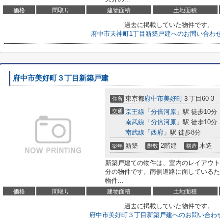
価格
間取り
建物面積
土地面積
過去に掲載していた物件です。
府中市天神町1丁目新築戸建へのお問い合わ
府中市美好町３丁目新築戸建
東京都
府中市
美好町
３丁目60-3
住所
交通
京王線
「
分倍河原
」駅 徒歩10分
南武線
「
分倍河原
」駅 徒歩10分
南武線
「
西府
」駅 徒歩8分
新築
2階建
木造
築年
階数
構造
新築戸建ての物件は、室内のレイアウト
分の物件です。南側道路に面しているた
物件...
価格
間取り
建物面積
土地面積
過去に掲載していた物件です。
府中市美好町３丁目新築戸建へのお問い合わ