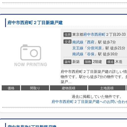
府中市西府町２丁目新築戸建
東京都
府中市
西府町
２丁目20-33
住所
交通
南武線
「
西府
」駅 徒歩7分
京王線
「
分倍河原
」駅 徒歩21分
南武線
「
谷保
」駅 徒歩16分
新築
2階建
木造
築年
階数
構造
府中市西府町２丁目新築戸建の詳しい情
物件です。駅から徒歩7分の物件です。
築戸...
価格
間取り
建物面積
土地面積
過去に掲載していた物件です。
府中市西府町２丁目新築戸建へのお問い合わ