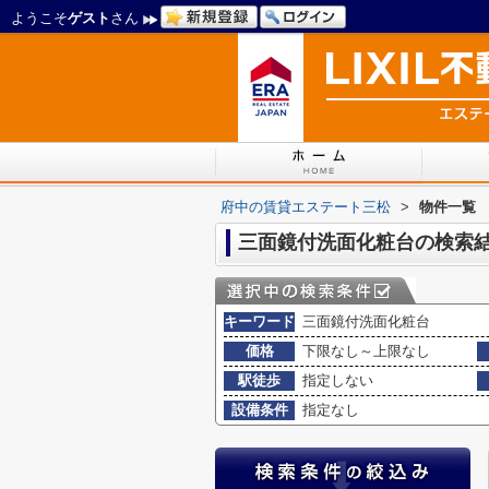
ようこそ
ゲスト
さん
府中の賃貸エステート三松
>
物件一覧
三面鏡付洗面化粧台の検索
キーワード
三面鏡付洗面化粧台
価格
下限なし～上限なし
駅徒歩
指定しない
設備条件
指定なし