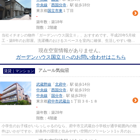
中央線
「
西国分寺
」駅 徒歩18分
東京都
国立市
東
１丁目
-
築年数：築18年
階数：2階建
当社イチオシの物件「ガーデンハウス国立Ⅱ」、おすすめです。平成20年5月竣
工・築8年のお部屋。洗濯機のおけるスペースを室内に確保、生活しやすい物
件。物件の広さは34.50平米もあり...
現在空室情報がありません。
ガーデンハウス国立Ⅱへのお問い合わせはこちら
アムール気仙沼
賃貸｜マンション
武蔵野線
「
北府中
」駅 徒歩14分
中央線
「
西国分寺
」駅 徒歩19分
中央線
「
国分寺
」駅 徒歩28分
東京都
府中市
武蔵台
１丁目３６-１８
-
築年数：築28年
階数：4階建
小学生のお子様がいらっしゃるのなら、府中市立武蔵台小学校が通学範囲内の物
件はいかがですか。好条件の環境と住みやすい空間のフリーレント1ヶ月のお部
屋。楽しく使いやすいキッチン...