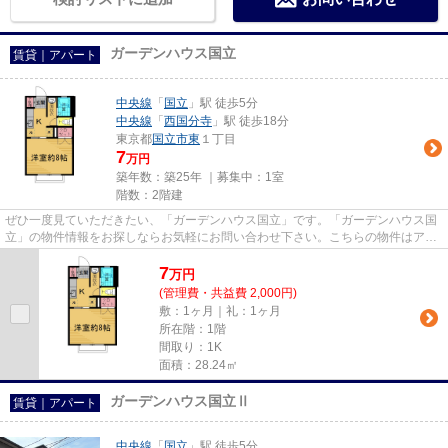
ガーデンハウス国立
賃貸｜アパート
中央線
「
国立
」駅 徒歩5分
中央線
「
西国分寺
」駅 徒歩18分
東京都
国立市
東
１丁目
7
万円
築年数：築25年 ｜募集中：
1室
階数：2階建
ぜひ一度見ていただきたい、「ガーデンハウス国立」です。「ガーデンハウス国
立」の物件情報をお探しならお気軽にお問い合わせ下さい。こちらの物件はアパ
ートです。徒歩5分で駅にアク...
7
万
円
(管理費・共益費 2,000円)
敷：1ヶ月｜礼：1ヶ月
所在階：1階
間取り：1K
面積：28.24㎡
ガーデンハウス国立Ⅱ
賃貸｜アパート
中央線
「
国立
」駅 徒歩5分