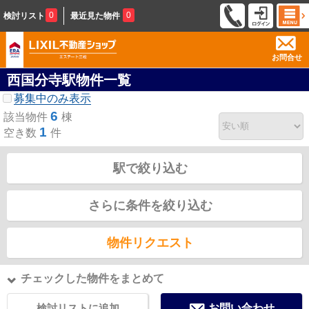
0
0
検討リスト
最近見た物件
お問合せ
西国分寺駅物件一覧
募集中のみ表示
6
該当物件
棟
1
空き数
件
駅で絞り込む
さらに条件を絞り込む
物件リクエスト
チェックした物件をまとめて
検討リストに追加
お問い合わせ