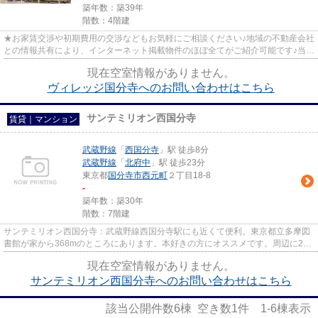
築年数：築39年
階数：4階建
★お家賃交渉や初期費用の交渉などもお気軽にご相談ください♪地域の不動産会社
との情報共有により、インターネット掲載物件のほぼ全てがご紹介可能です♪当店
は京王線府中駅徒歩３０秒☆...
現在空室情報がありません。
ヴィレッジ国分寺へのお問い合わせはこちら
サンテミリオン西国分寺
賃貸｜マンション
武蔵野線
「
西国分寺
」駅 徒歩8分
武蔵野線
「
北府中
」駅 徒歩23分
東京都
国分寺市
西元町
２丁目18-8
-
築年数：築30年
階数：7階建
サンテミリオン西国分寺：武蔵野線西国分寺駅にも近くて便利。東京都立多摩図
書館が家から368mのところにあります。本好きの方にオススメです。周辺に2駅
あるので電車通勤しやすいです...
現在空室情報がありません。
サンテミリオン西国分寺へのお問い合わせはこちら
該当公開件数
6
棟 空き数
1
件
1-6
棟表示