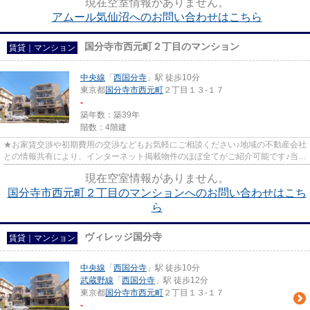
現在空室情報がありません。
アムール気仙沼へのお問い合わせはこちら
国分寺市西元町２丁目のマンション
賃貸｜マンション
中央線
「
西国分寺
」駅 徒歩10分
東京都
国分寺市
西元町
２丁目１３-１７
-
築年数：築39年
階数：4階建
★お家賃交渉や初期費用の交渉などもお気軽にご相談ください♪地域の不動産会社
との情報共有により、インターネット掲載物件のほぼ全てがご紹介可能です♪当店
は京王線府中駅徒歩３０秒☆...
現在空室情報がありません。
国分寺市西元町２丁目のマンションへのお問い合わせはこち
ら
ヴィレッジ国分寺
賃貸｜マンション
中央線
「
西国分寺
」駅 徒歩10分
武蔵野線
「
西国分寺
」駅 徒歩12分
東京都
国分寺市
西元町
２丁目１３-１７
-