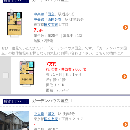
賃貸｜アパート
中央線
「
国立
」駅 徒歩5分
中央線
「
西国分寺
」駅 徒歩18分
東京都
国立市
東
１丁目
7
万円
築年数：築25年 ｜募集中：
1室
階数：2階建
ぜひ一度見ていただきたい、「ガーデンハウス国立」です。「ガーデンハウス国
立」の物件情報をお探しならお気軽にお問い合わせ下さい。こちらの物件はアパ
ートです。徒歩5分で駅にアク...
7
万
円
(管理費・共益費 2,000円)
敷：1ヶ月｜礼：1ヶ月
所在階：1階
間取り：1K
面積：28.24㎡
ガーデンハウス国立Ⅱ
賃貸｜アパート
中央線
「
国立
」駅 徒歩5分
東京都
国立市
東
１丁目１２-１７
-
築年数：築18年