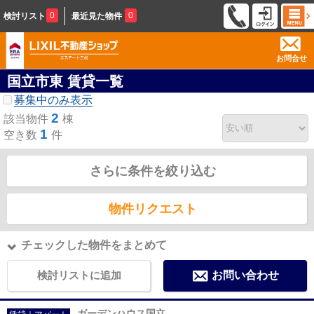
0
0
検討リスト
最近見た物件
お問合せ
国立市東 賃貸一覧
募集中のみ表示
2
該当物件
棟
1
空き数
件
さらに条件を絞り込む
物件リクエスト
チェックした物件をまとめて
検討リストに追加
お問い合わせ
ガーデンハウス国立