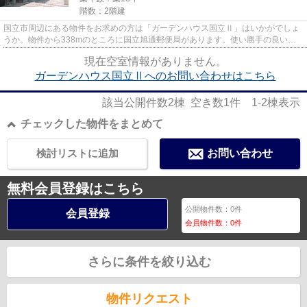
階数：2階建
国立市周辺にある物件をお求めの方は「ガーデンハウス国立Ⅱ」はいかがでしょ
うか。物件から338mのところに国立旭通郵便局があります。使い勝手の良いア
パートでイチオシの物件です。こ...
現在空室情報がありません。
ガーデンハウス国立Ⅱへのお問い合わせはこちら
該当公開件数
2
棟 空き数
1
件
1-2
棟表示
チェックした物件をまとめて
検討リストに追加
お問い合わせ
無料会員登録はこちら
公開物件数：
0
件
会員登録
会員物件数：
0
件
さらに条件を絞り込む
物件リクエスト