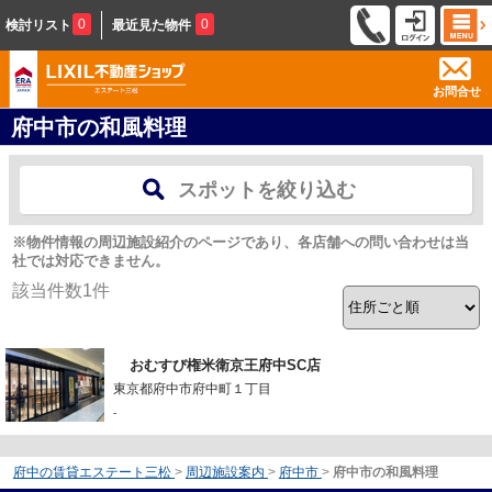
0
0
検討リスト
最近見た物件
お問合せ
府中市の和風料理
スポットを絞り込む
※物件情報の周辺施設紹介のページであり、各店舗への問い合わせは当
社では対応できません。
該当件数
1
件
おむすび権米衛京王府中SC店
東京都府中市府中町１丁目
-
府中の賃貸エステート三松
>
周辺施設案内
>
府中市
>
府中市の和風料理