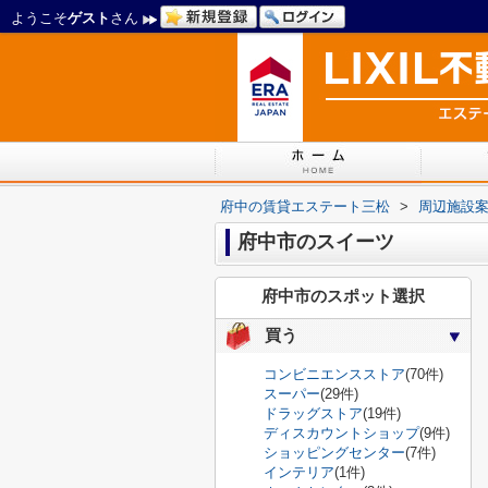
ようこそ
ゲスト
さん
府中の賃貸エステート三松
>
周辺施設
府中市のスイーツ
府中市のスポット選択
買う
コンビニエンスストア
(70件)
スーパー
(29件)
ドラッグストア
(19件)
ディスカウントショップ
(9件)
ショッピングセンター
(7件)
インテリア
(1件)