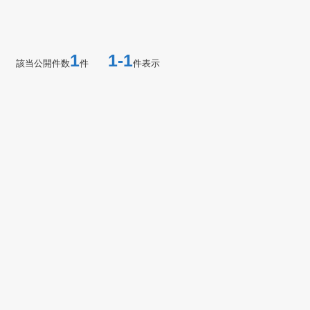
1
1-1
該当公開件数
件
件表示