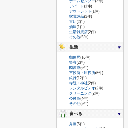
ホームセンター
(3件)
デパート
(1件)
アウトレット
(1件)
家電製品
(3件)
書店
(2件)
酒屋
(1件)
生活雑貨店
(2件)
その他
(6件)
生活
郵便局
(16件)
警察
(2件)
図書館
(6件)
市役所・区役所
(5件)
銀行
(12件)
寺院・神社
(2件)
レンタルビデオ
(2件)
クリーニング
(2件)
公民館
(4件)
その他
(3件)
食べる
弁当
(3件)