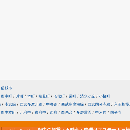
稲城市
府中町
/
片町
/
本町
/
晴見町
/
若松町
/
栄町
/
清水が丘
/
小柳町
線
/
南武線
/
西武多摩川線
/
中央線
/
西武多摩湖線
/
西武国分寺線
/
京王相模
府中本町
/
北府中
/
東府中
/
西府
/
白糸台
/
多磨霊園
/
中河原
/
国分寺
府中の賃貸・不動産・管理はエステート三