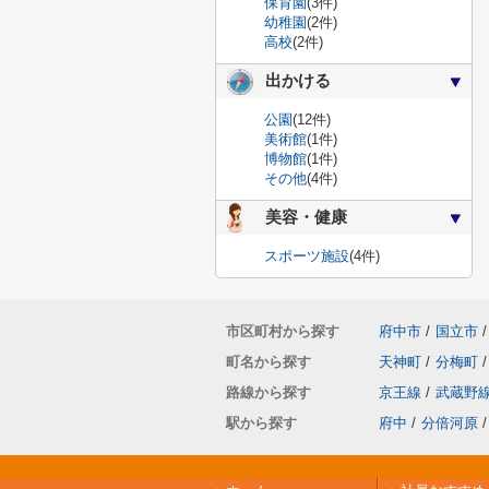
保育園
(3件)
幼稚園
(2件)
高校
(2件)
出かける
公園
(12件)
美術館
(1件)
博物館
(1件)
その他
(4件)
美容・健康
スポーツ施設
(4件)
市区町村から探す
府中市
/
国立市
/
町名から探す
天神町
/
分梅町
/
路線から探す
京王線
/
武蔵野
駅から探す
府中
/
分倍河原
/