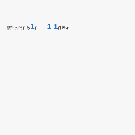
1
1-1
該当公開件数
件
件表示