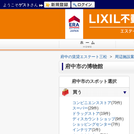
ようこそ
ゲスト
さん
府中の賃貸エステート三松
>
周辺施設
府中市の博物館
府中市のスポット選択
買う
コンビニエンスストア
(70件)
スーパー
(29件)
ドラッグストア
(19件)
ディスカウントショップ
(9件)
ショッピングセンター
(7件)
インテリア
(1件)