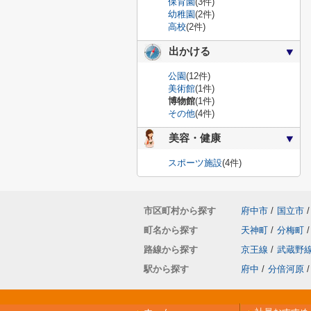
保育園
(3件)
幼稚園
(2件)
高校
(2件)
出かける
公園
(12件)
美術館
(1件)
博物館
(1件)
その他
(4件)
美容・健康
スポーツ施設
(4件)
市区町村から探す
府中市
/
国立市
/
町名から探す
天神町
/
分梅町
/
路線から探す
京王線
/
武蔵野
駅から探す
府中
/
分倍河原
/