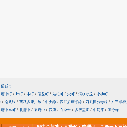
稲城市
府中町
/
片町
/
本町
/
晴見町
/
若松町
/
栄町
/
清水が丘
/
小柳町
線
/
南武線
/
西武多摩川線
/
中央線
/
西武多摩湖線
/
西武国分寺線
/
京王相模
府中本町
/
北府中
/
東府中
/
西府
/
白糸台
/
多磨霊園
/
中河原
/
国分寺
府中の賃貸・不動産・管理はエステート三