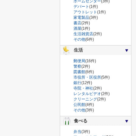
ホームセンター
(3件)
デパート
(1件)
アウトレット
(1件)
家電製品
(3件)
書店
(2件)
酒屋
(1件)
生活雑貨店
(2件)
その他
(6件)
生活
郵便局
(16件)
警察
(2件)
図書館
(6件)
市役所・区役所
(5件)
銀行
(12件)
寺院・神社
(2件)
レンタルビデオ
(2件)
クリーニング
(2件)
公民館
(4件)
その他
(3件)
食べる
弁当
(3件)