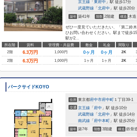
京王線
「
東府中
」駅 徒歩17分
武蔵野線
「
北府中
」駅 徒歩20分
築41年
2階建
木造
築年
階数
構造
ぜひ一度見ていただきたい、「第二鈴木
ひお問い合わせください。駅まで徒歩1
駅が2...
所在階
賃料
管理費・共益費
敷金
礼金
間取り
6.3
万円
0ヶ月
0ヶ月
2階
1,000円
2K
6.3
万円
2階
1,000円
1ヶ月
1ヶ月
2K
パークサイドKOYO
東京都
府中市
府中町
１丁目39-1
住所
交通
京王線
「
府中
」駅 徒歩10分
武蔵野線
「
北府中
」駅 徒歩14分
南武線
「
府中本町
」駅 徒歩20分
築7年
3階建
鉄骨
築年
階数
構造