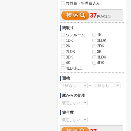
共益費・管理費込み
37
件が該当
間取り
ワンルーム
1K
1DK
1LDK
2K
2DK
2LDK
3K
3DK
3LDK
4K
4DK
4LDK以上
面積
～
駅からの徒歩
築年数