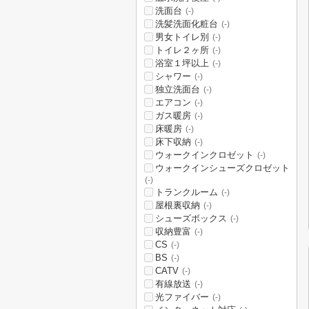
洗面台
(-)
洗髪洗面化粧台
(-)
男女トイレ別
(-)
トイレ２ヶ所
(-)
浴室１坪以上
(-)
シャワー
(-)
独立洗面台
(-)
エアコン
(-)
ガス暖房
(-)
床暖房
(-)
床下収納
(-)
ウォークインクロゼット
(-)
ウォークインシューズクロゼット
(-)
トランクルーム
(-)
屋根裏収納
(-)
シューズボックス
(-)
収納豊富
(-)
CS
(-)
BS
(-)
CATV
(-)
有線放送
(-)
光ファイバー
(-)