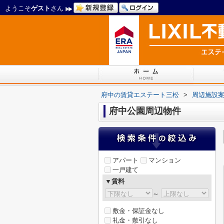
ようこそ
ゲスト
さん
府中の賃貸エステート三松
>
周辺施設
府中公園周辺物件
アパート
マンション
一戸建て
▼賃料
～
敷金・保証金なし
礼金・敷引なし