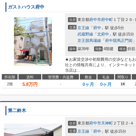
ガストハウス府中
東京都
府中市
府中町
１丁目２６-
住所
交通
京王線
「
府中
」駅 徒歩5分
武蔵野線
「
北府中
」駅 徒歩15分
京王競馬場線
「
府中競馬正門前
」
築39年
4階建
鉄筋
築年
階数
構造
★お家賃交渉や初期費用の交渉などもお
社との情報共有により、インターネット
当店は...
所在階
賃料
管理費・共益費
敷金
礼金
間取り
5.8
万円
0ヶ月
0ヶ月
2階
-
1K
第二鈴木
東京都
府中市
天神町
２丁目２-４
住所
交通
京王線
「
府中
」駅 徒歩15分