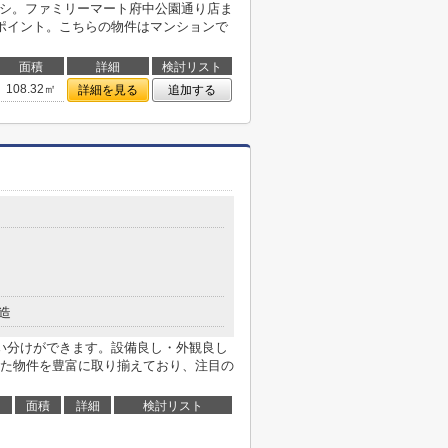
オシ。ファミリーマート府中公園通り店ま
ポイント。こちらの物件はマンションで
面積
詳細
検討リスト
108.32㎡
詳細を見る
追加する
造
い分けができます。設備良し・外観良し
た物件を豊富に取り揃えており、注目の
面積
詳細
検討リスト