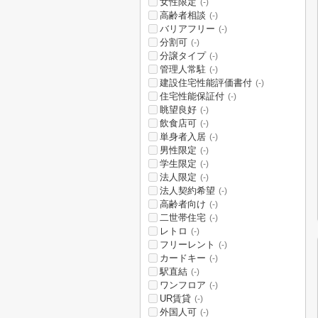
女性限定
(-)
高齢者相談
(-)
バリアフリー
(-)
分割可
(-)
分譲タイプ
(-)
管理人常駐
(-)
建設住宅性能評価書付
(-)
住宅性能保証付
(-)
眺望良好
(-)
飲食店可
(-)
単身者入居
(-)
男性限定
(-)
学生限定
(-)
法人限定
(-)
法人契約希望
(-)
高齢者向け
(-)
二世帯住宅
(-)
レトロ
(-)
フリーレント
(-)
カードキー
(-)
駅直結
(-)
ワンフロア
(-)
UR賃貸
(-)
外国人可
(-)