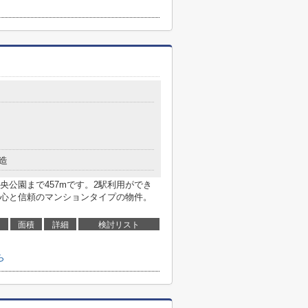
造
公園まで457mです。2駅利用ができ
心と信頼のマンションタイプの物件。
面積
詳細
検討リスト
ら