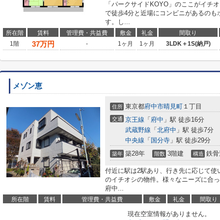
「パークサイドKOYO」のここがイチ
で徒歩4分と近場にコンビニがあるのも
す。し...
所在階
賃料
管理費・共益費
敷金
礼金
間取り
37
万円
1階
-
1ヶ月
1ヶ月
3LDK＋1S(納戸)
メゾン恵
東京都
府中市
晴見町
１丁目
住所
交通
京王線
「
府中
」駅 徒歩16分
武蔵野線
「
北府中
」駅 徒歩7分
中央線
「
国分寺
」駅 徒歩29分
築28年
3階建
鉄骨
築年
階数
構造
付近に駅は2駅あり、行き先に応じて使
のイチオシの物件。様々なニーズに合っ
府中...
所在階
賃料
管理費・共益費
敷金
礼金
間取り
現在空室情報がありません。