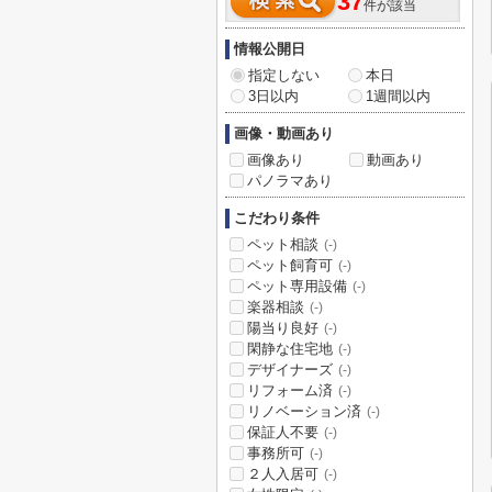
37
件が該当
情報公開日
指定しない
本日
3日以内
1週間以内
画像・動画あり
画像あり
動画あり
パノラマあり
こだわり条件
ペット相談
(-)
ペット飼育可
(-)
ペット専用設備
(-)
楽器相談
(-)
陽当り良好
(-)
閑静な住宅地
(-)
デザイナーズ
(-)
リフォーム済
(-)
リノベーション済
(-)
保証人不要
(-)
事務所可
(-)
２人入居可
(-)