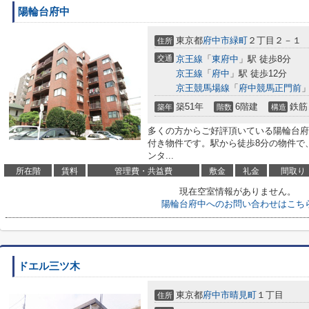
陽輪台府中
東京都
府中市
緑町
２丁目２－１
住所
交通
京王線
「
東府中
」駅 徒歩8分
京王線
「
府中
」駅 徒歩12分
京王競馬場線
「
府中競馬正門前
」
築51年
6階建
鉄筋
築年
階数
構造
多くの方からご好評頂いている陽輪台府
付き物件です。駅から徒歩8分の物件で
ンタ...
所在階
賃料
管理費・共益費
敷金
礼金
間取り
現在空室情報がありません。
陽輪台府中へのお問い合わせはこち
ドエル三ツ木
東京都
府中市
晴見町
１丁目
住所