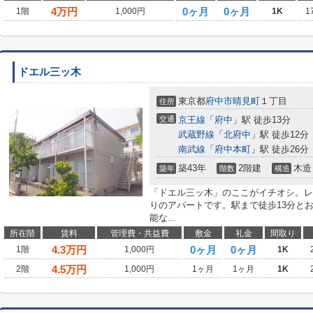
4
万円
0ヶ月
0ヶ月
1階
1,000円
1K
1
ドエル三ッ木
東京都
府中市
晴見町
１丁目
住所
交通
京王線
「
府中
」駅 徒歩13分
武蔵野線
「
北府中
」駅 徒歩12分
南武線
「
府中本町
」駅 徒歩26分
築43年
2階建
木造
築年
階数
構造
「ドエル三ッ木」のここがイチオシ。レ
りのアパートです。駅まで徒歩13分と
能な...
所在階
賃料
管理費・共益費
敷金
礼金
間取り
4.3
万円
0ヶ月
0ヶ月
1階
1,000円
1K
4.5
万円
2階
1,000円
1ヶ月
1ヶ月
1K