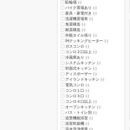
駐輪場
(-)
バイク置場あり
(-)
家具・家電付き
(-)
洗濯機置場有
(-)
免震構造
(-)
耐震構造
(-)
外観タイル張り
(-)
IHクッキングヒーター
(-)
ガスコンロ
(-)
コンロ２口以上
(-)
冷蔵庫あり
(-)
システムキッチン
(-)
対面式キッチン
(-)
ディスポーザー
(-)
アイランドキッチン
(-)
電気コンロ
(-)
コンロ１口
(-)
コンロ３口
(-)
コンロ４口以上
(-)
オープンキッチン
(-)
バス・トイレ別
(-)
追焚機能浴室
(-)
浴室乾燥機
(-)
温水洗浄便座
(-)