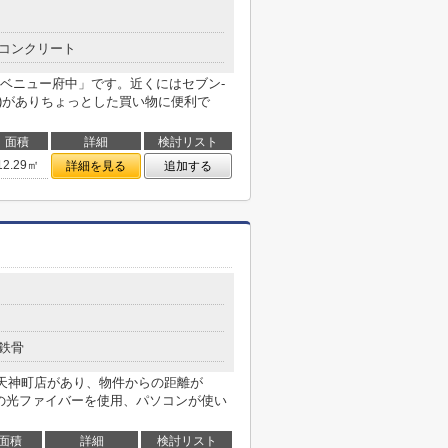
コンクリート
ベニュー府中」です。近くにはセブン-
分)がありちょっとした買い物に便利で
面積
詳細
検討リスト
12.29㎡
詳細を見る
追加する
鉄骨
中天神町店があり、物件からの距離が
信の光ファイバーを使用、パソコンが使い
面積
詳細
検討リスト