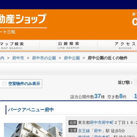
案内
>
府中市
>
府中市の公園
>
府中公園
>
府中公園の近くの物件
並び順：
空室物件のみ表示
37
8
1-
該当公開件数
棟 空き数
件
パークアベニュー府中
東京都
府中市
府中町
２丁目１８-
住所
交通
京王線
「
府中
」駅 徒歩5分