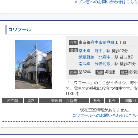
メゾン恵へのお問い合わせはこちら
コワフール
東京都
府中市
晴見町
１丁目
住所
交通
京王線
「
府中
」駅 徒歩12分
武蔵野線
「
北府中
」駅 徒歩8分
南武線
「
分倍河原
」駅 徒歩21分
築32年
4階建
鉄骨
築年
階数
構造
「コワフール」のここがイチオシ。寿中央
て、電車での移動に役立つ物件です。安
LIXIL不...
所在階
賃料
管理費・共益費
敷金
礼金
間取り
現在空室情報がありません。
コワフールへのお問い合わせはこち