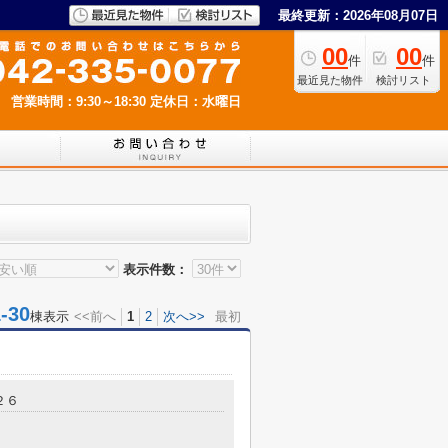
最終更新：2026年08月07日
00
00
件
件
最近見た物件
検討リスト
営業時間：9:30～18:30
定休日：水曜日
表示件数：
30
棟表示
<<前へ
1
2
次へ>>
最初
２６