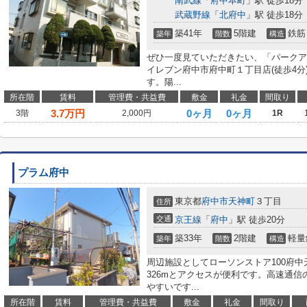
南武線
「
府中本町
」駅 徒歩18分
武蔵野線
「
北府中
」駅 徒歩18分
築41年
5階建
鉄筋
築年
階数
構造
ぜひ一度見ていただきたい、「パークア
イレブン府中市府中町１丁目店(徒歩4
す。陽...
所在階
賃料
管理費・共益費
敷金
礼金
間取り
3.7
万円
0ヶ月
0ヶ月
3階
2,000円
1R
プラム府中
東京都
府中市
天神町
３丁目
住所
交通
京王線
「
府中
」駅 徒歩20分
築33年
2階建
軽量
築年
階数
構造
周辺施設としてローソンストア100府
326mとアクセスが便利です。高速通
やすいです...
所在階
賃料
管理費・共益費
敷金
礼金
間取り